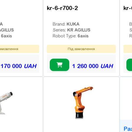
kr-6-r700-2
kr
A
KUKA
Brand:
B
AGILUS
KR AGILUS
Series:
S
6axis
6axis
:
Robot Type:
R
замовлення
Під замовлення
 170 000
UAH
1 260 000
UAH
B
Ра