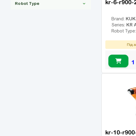
kr-6-r900-
Robot Type
KUK
Brand:
KR 
Series:
Robot Type
6-axis
(30)
SCARA
(1)
Під 
Collaborative
(5)
(cobot)
1
Palletizing
(3)
kr-10-r900