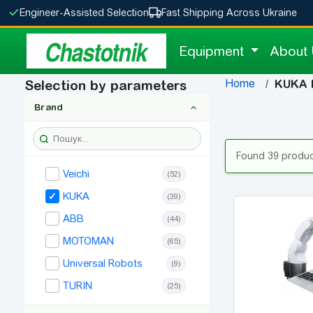
Engineer-Assisted Selection
Fast Shipping Across Ukraine
Chastotnik
Equipment
About
Home
Selection by parameters
KUKA 
Brand
Found 39 produ
Veichi
(52)
KUKA
(39)
ABB
(44)
MOTOMAN
(65)
Universal Robots
(9)
TURIN
(25)