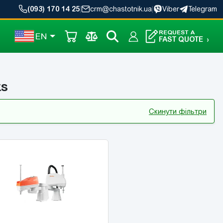
(093) 170 14 25
|
crm@chastotnik.ua
|
Viber
Telegram
REQUEST A
EN
FAST QUOTE
›
ts
Скинути фільтри