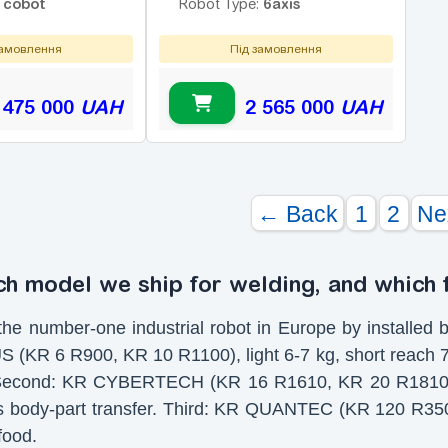
cobot
6axis
:
Robot Type:
замовлення
Під замовлення
 475 000
UAH
2 565 000
UAH
← Back
1
2
Ne
 model we ship for welding, and which f
he number-one industrial robot in Europe by installed ba
S (KR 6 R900, KR 10 R1100), light 6-7 kg, short reach 
econd: KR CYBERTECH (KR 16 R1610, KR 20 R1810), th
us body-part transfer. Third: KR QUANTEC (KR 120 R350
food.