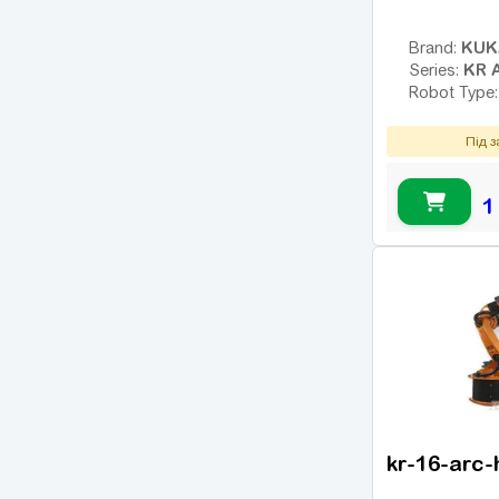
KUK
Brand:
KR 
Series:
Robot Type
Під 
1
kr-16-arc