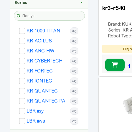
Series
kr3-r540
KUK
Brand:
KR 
Series:
KR 1000 TITAN
(6)
Robot Type
KR AGILUS
(6)
Під 
KR ARC HW
(2)
KR CYBERTECH
(4)
1
KR FORTEC
(3)
KR IONTEC
(4)
KR QUANTEC
(6)
KR QUANTEC PA
(3)
LBR iisy
(3)
LBR iiwa
(2)