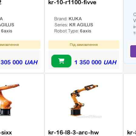
2
kr-10-r1100-fivve
С
A
KUKA
Brand:
V
AGILUS
KR AGILUS
Series:
і
6axis
6axis
:
Robot Type:
т
замовлення
Під замовлення
 305 000
UAH
1 350 000
UAH
-sixx
kr-16-l8-3-arc-hw
kr-