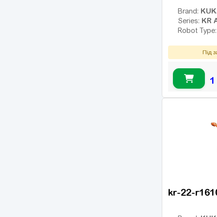
KUK
Brand:
KR 
Series:
Robot Type
Під 
1
kr-22-r161