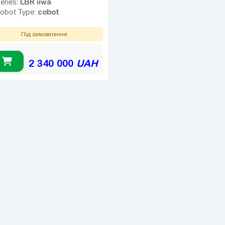
LBR iiwa
eries:
cobot
obot Type:
Під замовлення
2 340 000
UAH