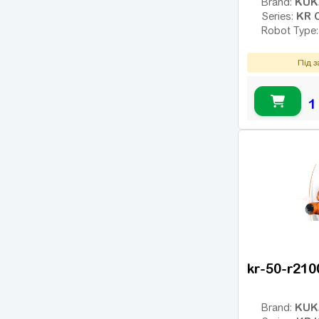
KUK
Brand:
KR 
Series:
Robot Type
Під 
1
kr-50-r210
KUK
Brand: