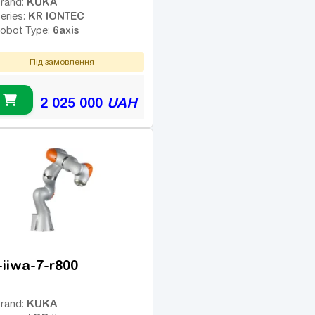
KUKA
rand:
KR IONTEC
eries:
6axis
obot Type:
Під замовлення
2 025 000
UAH
-iiwa-7-r800
KUKA
rand: