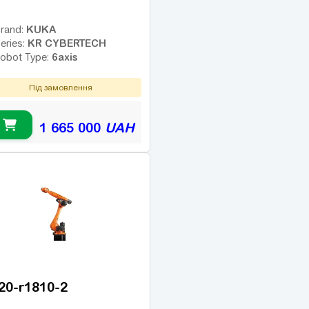
KUKA
rand:
KR CYBERTECH
eries:
6axis
obot Type:
Під замовлення
1 665 000
UAH
-20-r1810-2