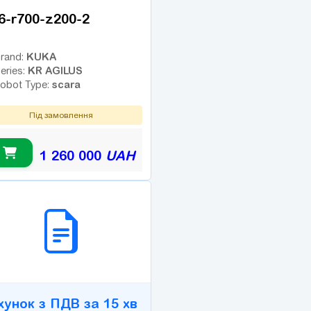
-6-r700-z200-2
KUKA
rand:
KR AGILUS
eries:
scara
obot Type:
Під замовлення
1 260 000
UAH
2B СЕРВІС
хунок з ПДВ за 15 хв