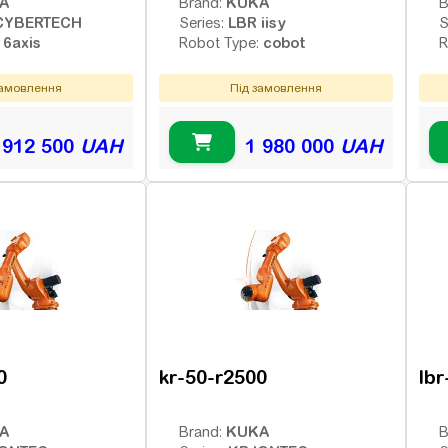
A
KUKA
Brand:
B
CYBERTECH
LBR iisy
Series:
S
6axis
cobot
:
Robot Type:
R
замовлення
Під замовлення
 912 500
UAH
1 980 000
UAH
0
kr-50-r2500
lbr
A
KUKA
Brand:
B