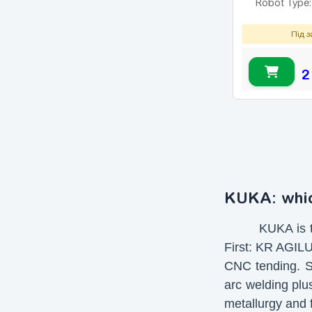
Robot Type
Під 
2
KUKA: which
KUKA is t
First: KR AGILU
CNC tending. S
arc welding pl
metallurgy and 