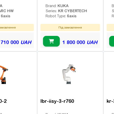
A
KUKA
Brand:
B
ARC HW
KR CYBERTECH
Series:
S
6axis
6axis
:
Robot Type:
R
замовлення
Під замовлення
 710 000
UAH
1 800 000
UAH
0-2
lbr-iisy-3-r760
kr