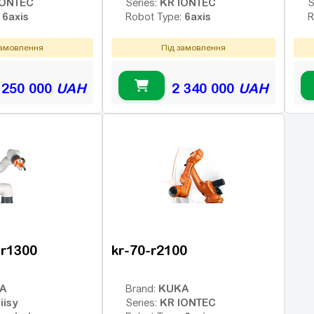
IONTEC
KR IONTEC
Series:
S
6axis
6axis
:
Robot Type:
R
замовлення
Під замовлення
 250 000
UAH
2 340 000
UAH
-r1300
kr-70-r2100
A
KUKA
Brand:
iisy
KR IONTEC
Series: