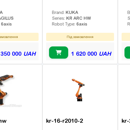
A
KUKA
Brand:
B
AGILUS
KR ARC HW
Series:
S
6axis
6axis
:
Robot Type:
R
замовлення
Під замовлення
 350 000
UAH
1 620 000
UAH
-hw
kr-16-r2010-2
kr