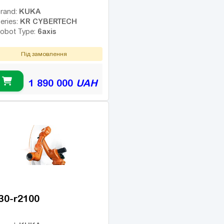
KUKA
rand:
KR CYBERTECH
eries:
6axis
obot Type:
Під замовлення
1 890 000
UAH
-30-r2100