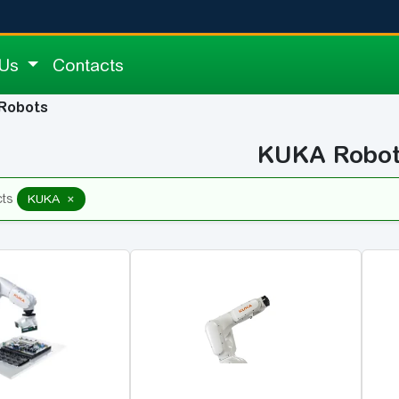
 Us
Contacts
Robots
KUKA Robo
×
cts
KUKA