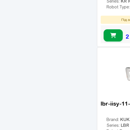
KR 
Series:
Robot Type
Під 
2
lbr-iisy-11
KUK
Brand:
LBR 
Series: