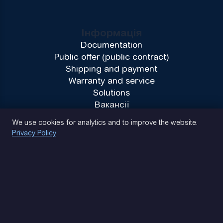
Інформація
Documentation
Public offer (public contract)
Shipping and payment
Warranty and service
Solutions
Вакансії
Privacy Policy
We use cookies for analytics and to improve the website.
Privacy Policy
(093) 170 14 25
Let's find. Let's prompt. Let's agree
Google Reviews
4.9
★★★★★