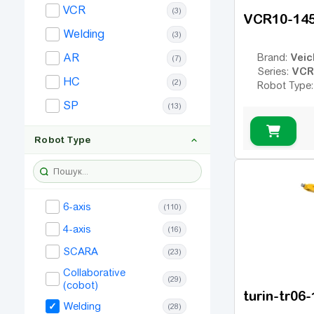
VCR
(3)
VCR10-14
Welding
(3)
Veic
AR
Brand:
(7)
VCR
Series:
HC
(2)
Robot Type
SP
(13)
Robot Type
6-axis
(110)
4-axis
(16)
SCARA
(23)
Collaborative
(29)
(cobot)
turin-tr06
Welding
(28)