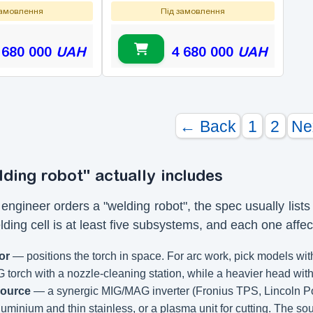
замовлення
Під замовлення
 680 000
UAH
4 680 000
UAH
← Back
1
2
Ne
ding robot" actually includes
ngineer orders a "welding robot", the spec usually lists
lding cell is at least five subsystems, and each one affe
or
— positions the torch in space. For arc work, pick models w
torch with a nozzle-cleaning station, while a heavier head with
source
— a synergic MIG/MAG inverter (Fronius TPS, Lincoln P
minium and thin stainless, or a plasma unit for cutting. The sourc