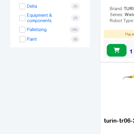
Delta
(1)
TUR
Brand:
Wel
Series:
Equipment &
(7)
components
Robot Type
Palletizing
(10)
Під 
Paint
(3)
1
turin-tr06