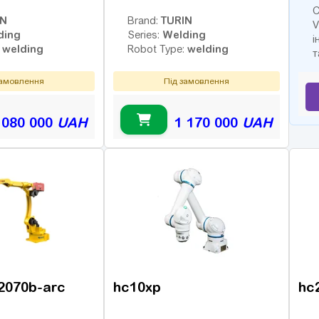
С
IN
TURIN
Brand:
V
ding
Welding
Series:
і
welding
welding
:
Robot Type:
т
замовлення
Під замовлення
 080 000
UAH
1 170 000
UAH
-2070b-arc
hc10xp
hc