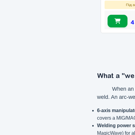
Під 
4
What a "wel
When an e
weld. An arc-we
6-axis manipulat
covers a MIG/MAG 
Welding power 
MagicWave) for alu