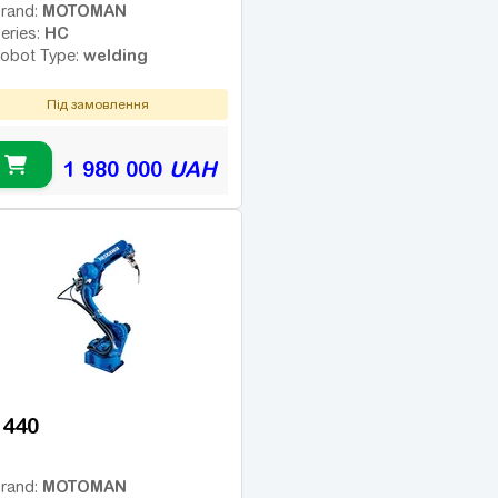
MOTOMAN
rand:
HC
eries:
welding
obot Type:
Під замовлення
1 980 000
UAH
1440
MOTOMAN
rand: