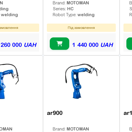
IN
MOTOMAN
Brand:
B
ding
HC
Series:
S
welding
welding
:
Robot Type:
R
замовлення
Під замовлення
 260 000
UAH
1 440 000
UAH
ar900
ar
OMAN
MOTOMAN
Brand:
B