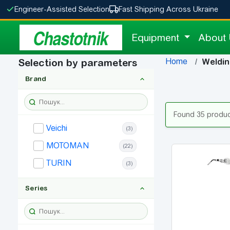
Engineer-Assisted Selection
Fast Shipping Across Ukraine
Chastotnik
Equipment
About
Home
Selection by parameters
Weldin
Brand
Found 35 produ
Veichi
(3)
MOTOMAN
(22)
TURIN
(3)
Series