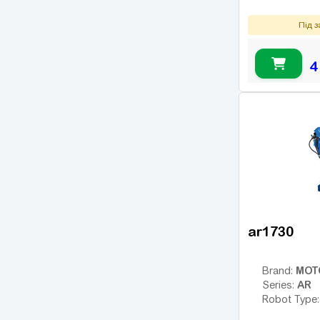
Під 
4
ar1730
MOT
Brand:
AR
Series:
Robot Type