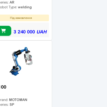
AR
eries:
welding
obot Type:
Під замовлення
3 240 000
UAH
100
MOTOMAN
rand:
SP
eries: