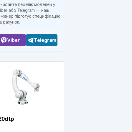
кидайте перелік моделей у
iber або Telegram — наш
нженер підготує специфікацію
а рахунок.
Viber
Telegram
20dtp