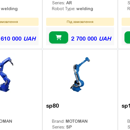
AR
Series:
S
welding
welding
:
Robot Type:
R
замовлення
Під замовлення
 610 000
UAH
2 700 000
UAH
sp80
sp
OMAN
MOTOMAN
Brand:
B
SP
Series:
S