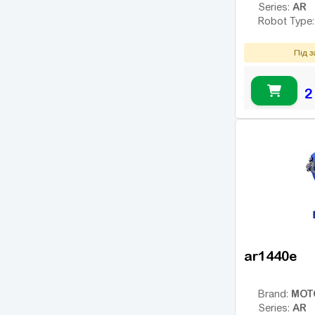
AR
Series:
Robot Type
Під 
2
ar1440e
MOT
Brand:
AR
Series: