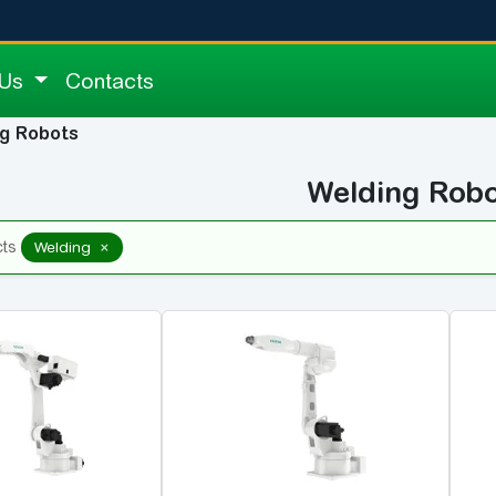
 Us
Contacts
g Robots
Welding Robo
×
cts
Welding