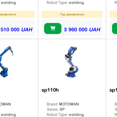
welding
welding
:
Robot Type:
R
замовлення
Під замовлення
 510 000
UAH
3 960 000
UAH
sp110h
sp
OMAN
MOTOMAN
Brand:
B
SP
Series:
S
welding
welding
:
Robot Type:
R