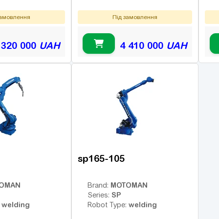
замовлення
Під замовлення
 320 000
UAH
4 410 000
UAH
sp165-105
OMAN
MOTOMAN
Brand:
SP
Series:
welding
welding
:
Robot Type: