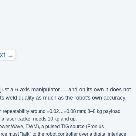
xt →
 just a 6-axis manipulator — and on its own it does not
cts weld quality as much as the robot's own accuracy.
ith repeatability around ±0.02…±0.08 mm; 3–8 kg payload
 a laser tracker needs 10 kg and up.
ower Wave, EWM), a pulsed TIG source (Fronius
e must "talk" to the robot controller over a digital interface