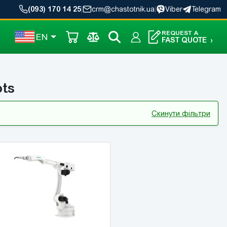
(093) 170 14 25
|
crm@chastotnik.ua
|
Viber
Telegram
REQUEST A
EN
FAST QUOTE
›
ts
Скинути фільтри