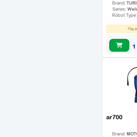
TUR
Brand:
Wel
Series:
Robot Type
Під 
1
ar700
MOT
Brand: