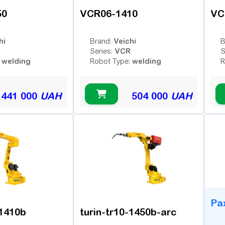
50
VCR06-1410
VC
hi
Veichi
Brand:
B
VCR
Series:
S
welding
welding
:
Robot Type:
R
441 000
UAH
504 000
UAH
B
Ра
-1410b
turin-tr10-1450b-arc