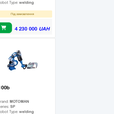
welding
obot Type:
Під замовлення
4 230 000
UAH
100b
MOTOMAN
rand:
SP
eries:
welding
obot Type: