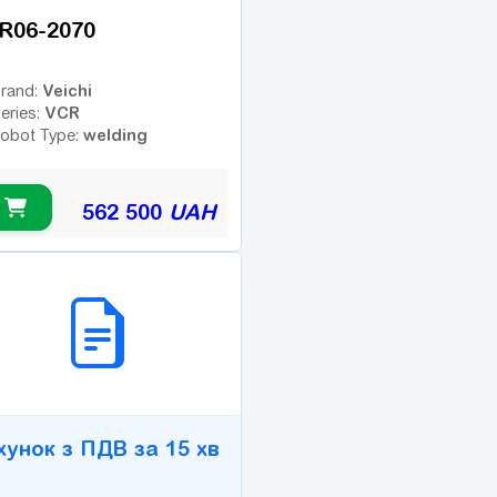
R06-2070
Veichi
rand:
VCR
eries:
welding
obot Type:
562 500
UAH
2B СЕРВІС
хунок з ПДВ за 15 хв