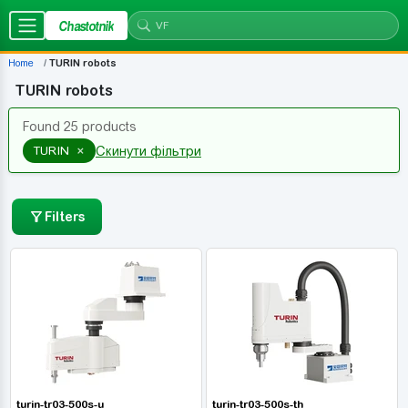
Chastotnik
Home
TURIN robots
TURIN robots
Found 25 products
×
TURIN
Скинути фільтри
Filters
turin-tr03-500s-u
turin-tr03-500s-th