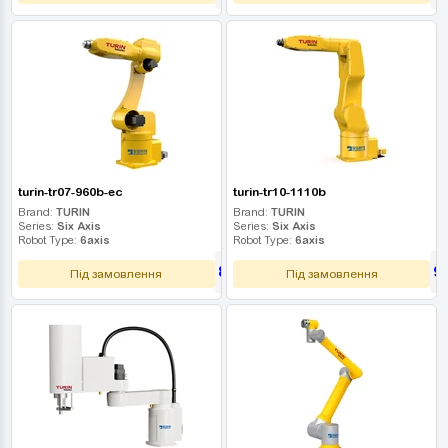
turin-tr07-960b-ec
turin-tr10-1110b
Brand:
TURIN
Brand:
TURIN
Series:
Six Axis
Series:
Six Axis
Robot Type:
6axis
Robot Type:
6axis
855 000
9
UAH
Під замовлення
Під замовлення