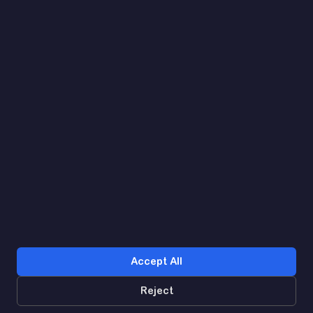
(093) 170 14 25
Let's find. Let's prompt. Let's agree
Google Reviews
4.9
★★★★★
Contacts
Accept All
Reject