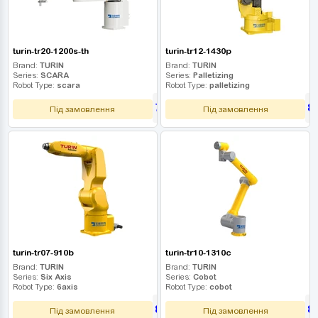
turin-tr20-1200s-th
turin-tr12-1430p
Brand:
TURIN
Brand:
TURIN
Series:
SCARA
Series:
Palletizing
Robot Type:
scara
Robot Type:
palletizing
765 000
8
UAH
Під замовлення
Під замовлення
turin-tr07-910b
turin-tr10-1310c
Brand:
TURIN
Brand:
TURIN
Series:
Six Axis
Series:
Cobot
Robot Type:
6axis
Robot Type:
cobot
810 000
8
UAH
Під замовлення
Під замовлення