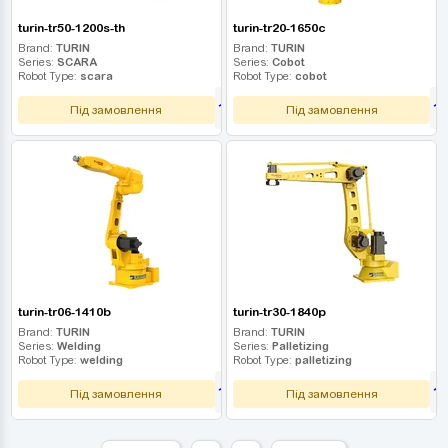
turin-tr50-1200s-th
turin-tr20-1650c
Brand:
TURIN
Brand:
TURIN
Series:
SCARA
Series:
Cobot
Robot Type:
scara
Robot Type:
cobot
1 080 000
1
UAH
Під замовлення
Під замовлення
turin-tr06-1410b
turin-tr30-1840p
Brand:
TURIN
Brand:
TURIN
Series:
Welding
Series:
Palletizing
Robot Type:
welding
Robot Type:
palletizing
1 080 000
1
UAH
Під замовлення
Під замовлення