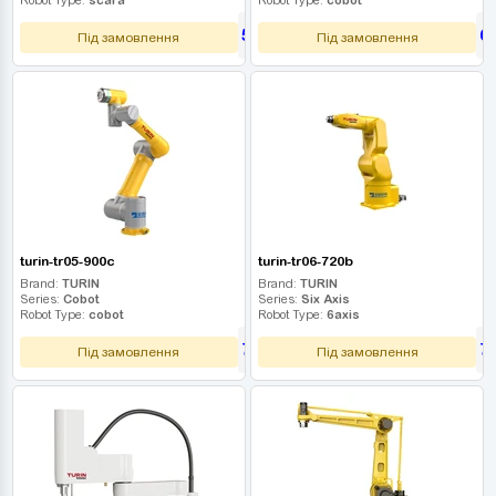
585 000
6
UAH
Під замовлення
Під замовлення
turin-tr05-900c
turin-tr06-720b
Brand:
TURIN
Brand:
TURIN
Series:
Cobot
Series:
Six Axis
Robot Type:
cobot
Robot Type:
6axis
720 000
7
UAH
Під замовлення
Під замовлення