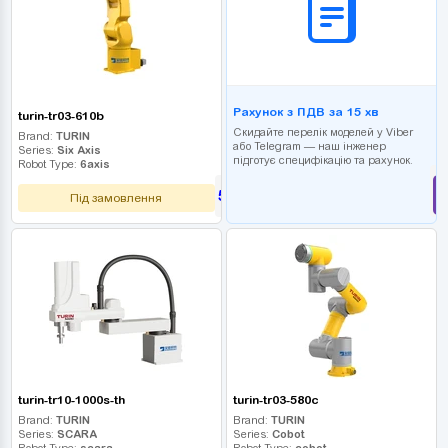
Рахунок з ПДВ за 15 хв
turin-tr03-610b
Скидайте перелік моделей у Viber
Brand:
TURIN
або Telegram — наш інженер
Series:
Six Axis
підготує специфікацію та рахунок.
Robot Type:
6axis
585 000
UAH
Під замовлення
turin-tr10-1000s-th
turin-tr03-580c
Brand:
TURIN
Brand:
TURIN
Series:
SCARA
Series:
Cobot
Robot Type:
scara
Robot Type:
cobot