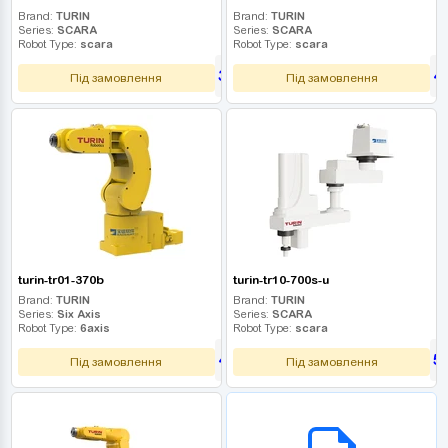
Brand:
TURIN
Brand:
TURIN
Series:
SCARA
Series:
SCARA
Robot Type:
scara
Robot Type:
scara
360 000
4
UAH
Під замовлення
Під замовлення
turin-tr01-370b
turin-tr10-700s-u
Brand:
TURIN
Brand:
TURIN
Series:
Six Axis
Series:
SCARA
Robot Type:
6axis
Robot Type:
scara
450 000
5
UAH
Під замовлення
Під замовлення
B2B СЕРВІС