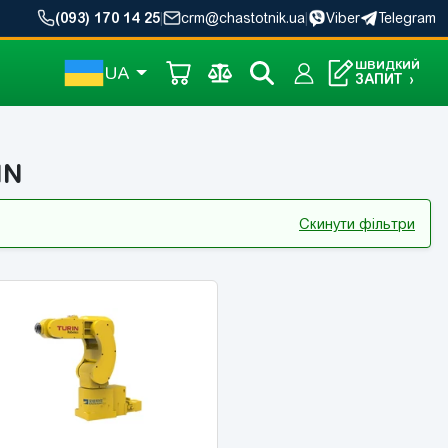
(093) 170 14 25
|
crm@chastotnik.ua
|
Viber
Telegram
ШВИДКИЙ
UA
ЗАПИТ
›
IN
Скинути фільтри