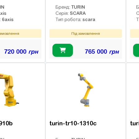
IN
TURIN
Бренд:
Б
xis
SCARA
Серія:
С
6axis
scara
:
Тип робота:
Т
замовлення
Під замовлення
720 000
грн
765 000
грн
-910b
turin-tr10-1310c
tur