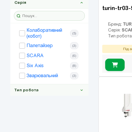
Серія
turin-tr03
TUR
Бренд:
SCA
Колаборативний
Серія:
(5)
(кобот)
Тип робота
Палетайзер
(3)
Під 
SCARA
(6)
Six Axis
(8)
Зварювальний
(3)
Тип робота
6-осьовий
(8)
SCARA
(6)