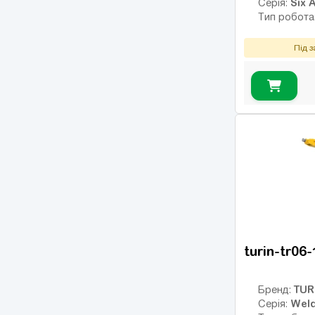
Six A
Серія:
Тип робота
Під 
turin-tr06
TUR
Бренд:
Weld
Серія: