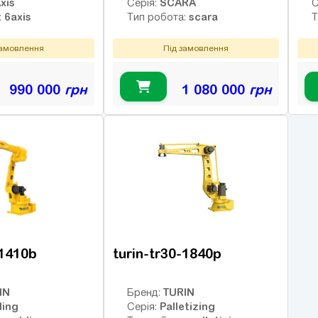
xis
SCARA
Серія:
С
6axis
scara
:
Тип робота:
Т
замовлення
Під замовлення
990 000
грн
1 080 000
грн
-1410b
turin-tr30-1840p
IN
TURIN
Бренд:
ing
Palletizing
Серія: