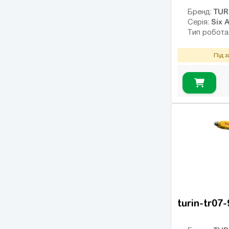
TUR
Бренд:
Six A
Серія:
Тип робота
Під 
turin-tr07