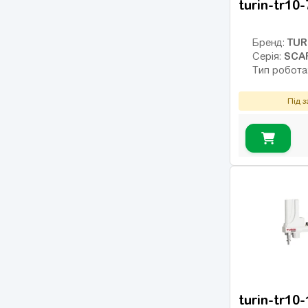
turin-tr10
Колаборативний
(5)
(кобот)
TUR
Бренд:
Зварювальний
(3)
SCA
Серія:
Тип робота
Палетайзер
(3)
Під 
turin-tr10