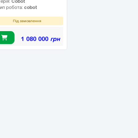
Cobot
ерія:
cobot
ип робота:
Під замовлення
1 080 000
грн