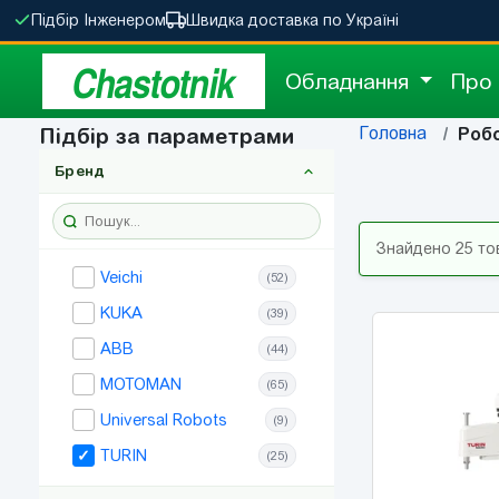
Підбір Інженером
Швидка доставка по Україні
Chastotnik
Обладнання
Про
Головна
Підбір за параметрами
Роб
Бренд
Знайдено 25 то
Veichi
(52)
KUKA
(39)
ABB
(44)
MOTOMAN
(65)
Universal Robots
(9)
TURIN
(25)