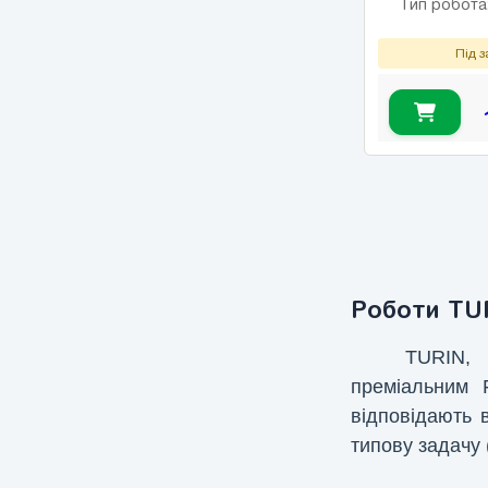
Тип робота
Під 
Роботи TU
TURIN, 
преміальним 
відповідають 
типову задачу 