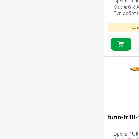
TUR
Бренд:
Six A
Серія:
Тип робота
Під 
turin-tr10
TUR
Бренд: