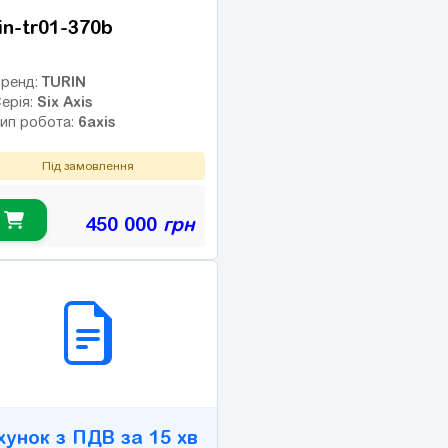
in-tr01-370b
TURIN
ренд:
Six Axis
ерія:
6axis
ип робота:
Під замовлення
450 000
грн
2B СЕРВІС
хунок з ПДВ за 15 хв