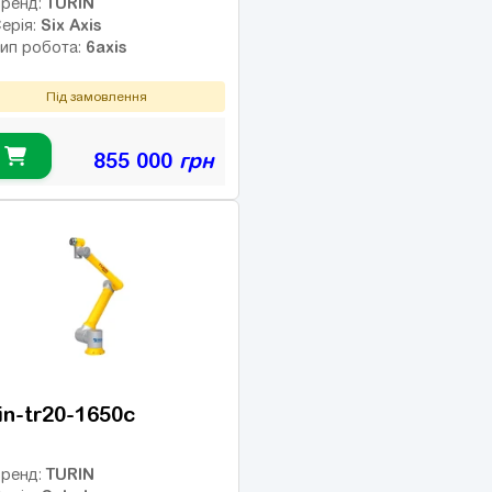
TURIN
ренд:
Six Axis
ерія:
6axis
ип робота:
Під замовлення
855 000
грн
in-tr20-1650c
TURIN
ренд: