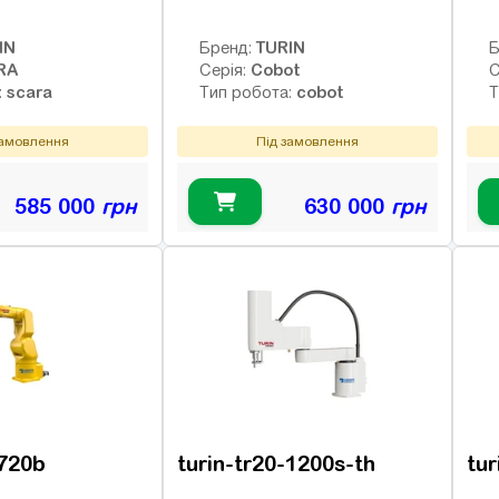
IN
TURIN
Бренд:
Б
RA
Cobot
Серія:
С
scara
cobot
:
Тип робота:
Т
замовлення
Під замовлення
585 000
грн
630 000
грн
-720b
turin-tr20-1200s-th
tur