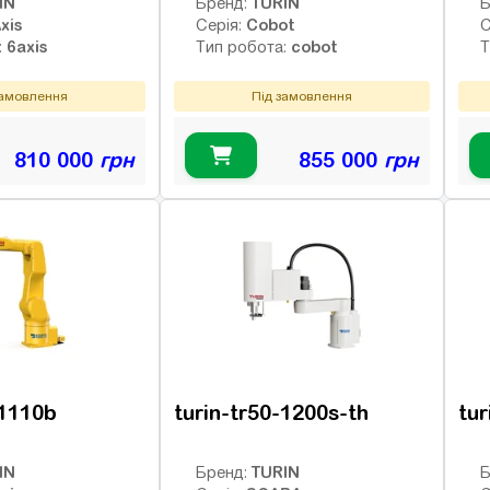
IN
TURIN
Бренд:
Б
xis
Cobot
Серія:
С
6axis
cobot
:
Тип робота:
Т
замовлення
Під замовлення
810 000
грн
855 000
грн
-1110b
turin-tr50-1200s-th
tur
IN
TURIN
Бренд:
Б