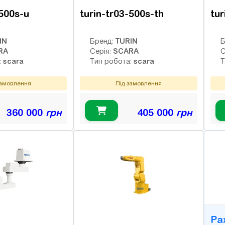
-500s-u
turin-tr03-500s-th
tur
IN
TURIN
Бренд:
Б
RA
SCARA
Серія:
С
scara
scara
:
Тип робота:
Т
замовлення
Під замовлення
360 000
грн
405 000
грн
B
Ра