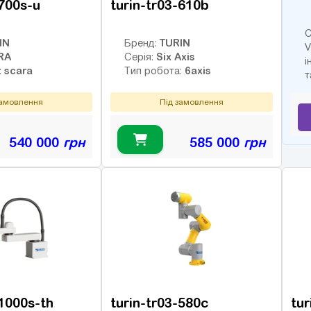
-700s-u
turin-tr03-610b
С
IN
TURIN
Бренд:
V
RA
Six Axis
Серія:
і
scara
6axis
:
Тип робота:
т
замовлення
Під замовлення
540 000
грн
585 000
грн
-1000s-th
turin-tr03-580c
tur