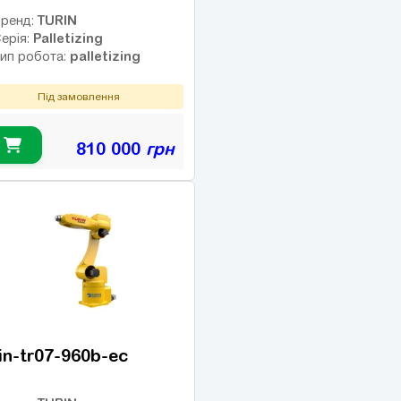
TURIN
ренд:
Palletizing
ерія:
palletizing
ип робота:
Під замовлення
810 000
грн
in-tr07-960b-ec