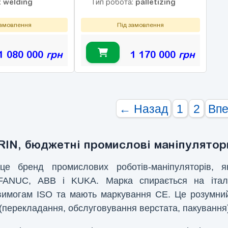
welding
palletizing
:
Тип робота:
замовлення
Під замовлення
1 080 000
грн
1 170 000
грн
← Назад
1
2
Вп
RIN, бюджетні промислові маніпулятор
це бренд промислових роботів-маніпуляторів, я
FANUC, ABB і KUKA. Марка спирається на італі
вимогам ISO та мають маркування CE. Це розумний 
(перекладання, обслуговування верстата, пакування