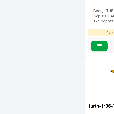
TUR
Бренд:
SCA
Серія:
Тип робота
Під 
turin-tr06