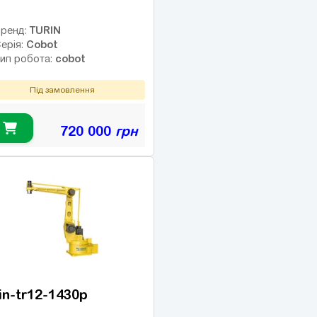
TURIN
ренд:
Cobot
ерія:
cobot
ип робота:
Під замовлення
720 000
грн
in-tr12-1430p