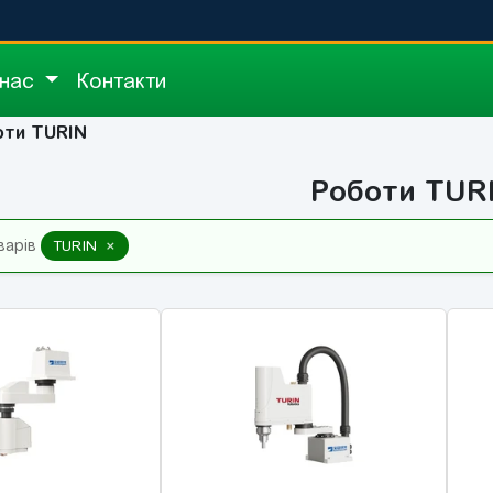
 нас
Контакти
оти TURIN
Роботи TUR
×
варів
TURIN