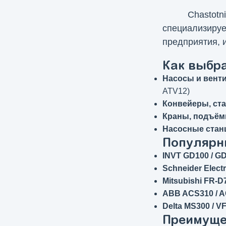
ESV vector
(14)
Chastot
специализиру
VFC 3610
(14)
предприятия, 
VFC 5610
(22)
8200 Vector
Как выбр
(18)
Насосы и вент
Converter Fe
(2)
ATV12)
EFC 3600
(4)
Конвейеры, ста
EFC 3610
(14)
Краны, подъём
Насосные станц
EFC 5610
(40)
Популярн
iC5
(6)
INVT GD100 / G
iG5A
(12)
Schneider Electr
Mitsubishi FR-D
iP5A
(6)
ABB ACS310 / 
JX
(6)
Delta MS300 / V
MicroMaster 420
Преимущес
(22)