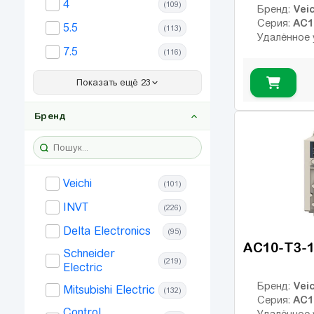
4
(109)
Veic
Бренд:
AC1
Серия:
5.5
(113)
Удалённое 
7.5
(116)
11
(105)
Показать ещё 23
15
(99)
Бренд
18.5
(89)
22
(90)
30
(69)
Veichi
(101)
37
(68)
INVT
(226)
45
(65)
Delta Electronics
(95)
55
(62)
AC10-T3-
Schneider
(219)
75
Electric
(53)
Veic
Бренд:
90
Mitsubishi Electric
(132)
(42)
AC1
Серия:
Control
110