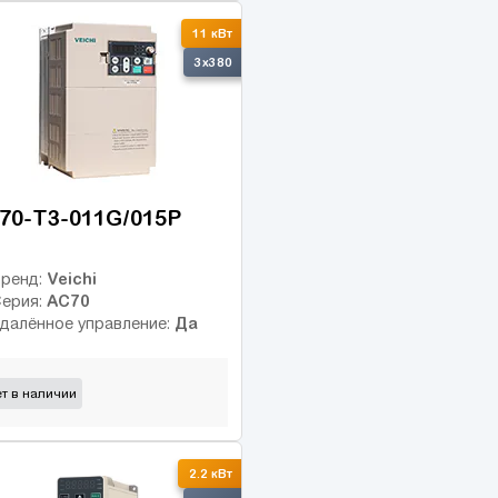
11 кВт
3x380
70-T3-011G/015P
Veichi
ренд:
AC70
ерия:
Да
далённое управление:
т в наличии
2.2 кВт