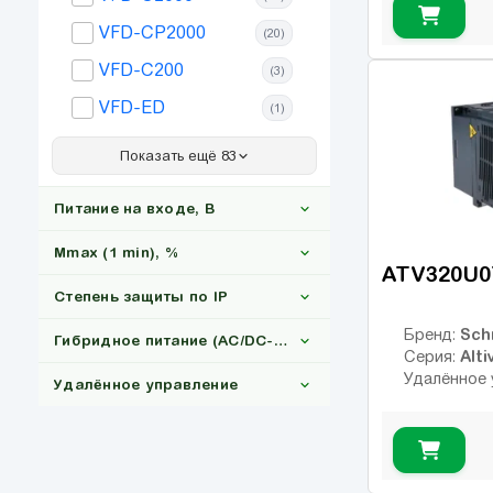
Omron
(29)
VFD-CP2000
(20)
SEW
(18)
VFD-C200
(3)
Vector VS
(31)
VFD-ED
(1)
Inovance
(27)
GD10
(6)
Показать ещё 83
GD20
(35)
Питание на входе, В
GD27
(35)
Mmax (1 min), %
GD200A
(27)
ATV320U0
ACS150
Степень защиты по IP
(20)
1x220
(212)
GD28
Sch
Бренд:
(17)
Гибридное питание (AC/DC-Солнце)
3x380
(1693)
Alti
110-130
Серия:
(255)
GD350
(106)
Удалённое 
Удалённое управление
150
(1309)
IP20
(1222)
ACS180
(17)
160-200
(50)
IP21
(183)
ACQ80
Да
(27)
(46)
IP54
(14)
ACS480
Ні
(13)
(1902)
Да
(578)