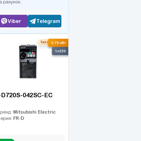
а рахунок.
Viber
Telegram
Топ продаж
0.75 кВт
1x220
-D720S-042SC-EC
Mitsubishi Electric
ренд:
FR-D
ерия: