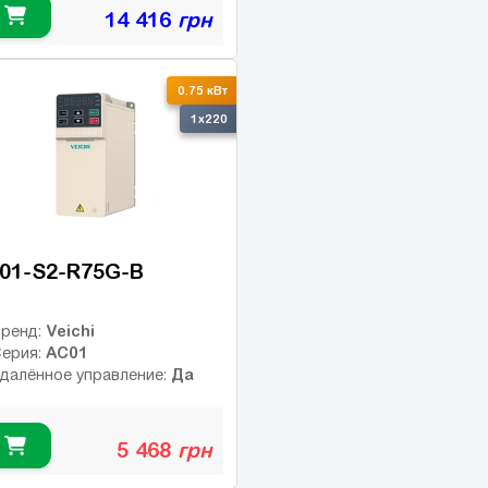
14 416
грн
-10%
0.75 кВт
1x220
01-S2-R75G-B
Veichi
ренд:
AC01
ерия:
Да
далённое управление:
5 468
грн