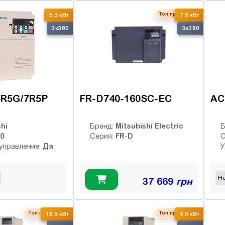
Топ продаж
5.5 кВт
7.5 кВт
3x380
3x380
5R5G/7R5P
FR-D740-160SC-EC
AC
hi
Mitsubishi Electric
Бренд:
Б
0
FR-D
Серия:
С
Да
управление:
У
Не
37 669
грн
Топ продаж
Топ продаж
18.5 кВт
5.5 кВт