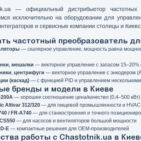
nik.ua — официальный дистрибьютор частотны
емся исключительно на оборудовании для управл
интеграторов и сервисные компании столицы и Киевс
ать частотный преобразователь дл
иляторы
— скалярное управление, мощность равна мощност
нки, мешалки
— векторное управление с запасом 15–20% (
ники, центрифуги
— векторное управление с энкодером (A
ии (каскад)
— с функцией PID и управлением несколькими 
ые бренды и модели в Киеве
D200A
— хорошее соотношение цена/качество (0,4–500 кВт)
ic Altivar 312/320
— для пищевой промышленности и HVAC,
740 / FR-A740
— для станкостроения и точного позиционир
ACS550
— для насосов и вентиляторов большой мощности
FD-E
— компактные решения для OEM-производителей
тва работы с Chastotnik.ua в Киев