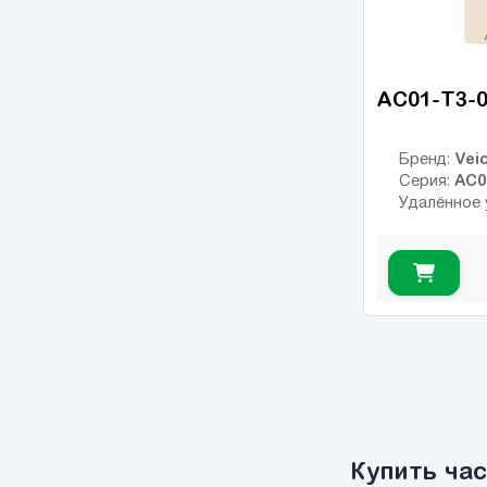
MC07
(18)
AFFINITY
(14)
AC01-T3-
PowerFlex 4
(7)
PowerFlex 40
(10)
Veic
Бренд:
PowerFlex 700
AC0
Серия:
(13)
Удалённое 
PowerFlex 753
(14)
Sinamics G120
(125)
Sinamics V20
(13)
NES1
(7)
WL200
(1)
WJ200
(12)
SJ700
(31)
Купить ча
ESMD
(14)