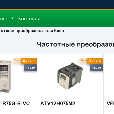
 нас
Контакты
тотные преобразователи Киев
Частотные преобразо
Топ продаж
Топ продаж
0.75 кВт
0.75 кВт
1x220
1x220
2-R75G-B-VC
ATV12H075M2
VF