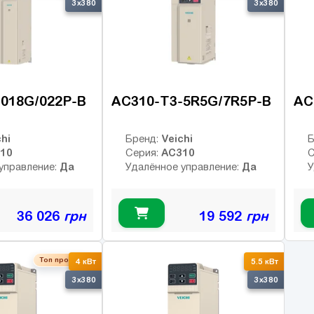
3x380
3x380
018G/022P-B
AC310-T3-5R5G/7R5P-B
AC
hi
Veichi
Бренд:
Б
10
AC310
Серия:
С
Да
Да
управление:
Удалённое управление:
У
36 026
грн
19 592
грн
Топ продаж
4 кВт
5.5 кВт
3x380
3x380