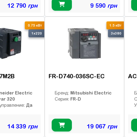
12 790
грн
9 590
грн
0.75 кВт
1.5 кВт
1x220
3x380
7M2B
FR-D740-036SC-EC
AC
neider Electric
Mitsubishi Electric
Бренд:
Б
var 320
FR-D
Серия:
С
Да
управление:
У
14 339
грн
19 067
грн