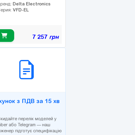
Delta Electronics
ренд:
VFD-EL
ерия:
7 257
грн
2B СЕРВІС
хунок з ПДВ за 15 хв
кидайте перелік моделей у
iber або Telegram — наш
нженер підготує специфікацію