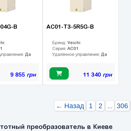
004G-B
AC01-T3-5R5G-B
hi
Veichi
Бренд:
1
AC01
Серия:
Да
Да
управление:
Удалённое управление:
9 855
грн
11 340
грн
← Назад
1
2
...
306
стотный преобразователь в Киеве