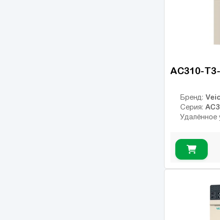
FR-E
(21)
FR-F
(55)
Micro Drive FC51
(17)
FC-101
(54)
AC310-T3-
FC-102
(21)
ic2
(14)
Veic
Бренд:
AC3
Серия:
VLT 2800
(16)
Удалённое 
VLT FC202 AQUA
(25)
VLT FC301
(26)
VLT FC302
(62)
OPTIDRIVE E2
(11)
OPTIDRIVE E2 1F
(1)
OPTIDRIVE PLUS
(7)
3GV