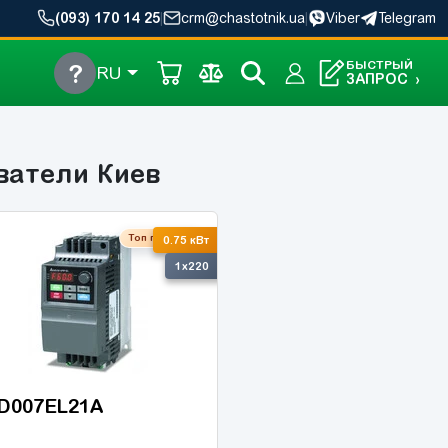
(093) 170 14 25
|
crm@chastotnik.ua
|
Viber
Telegram
БЫСТРЫЙ
?
RU
ЗАПРОС
›
ватели Киев
Топ продаж
0.75 кВт
1x220
D007EL21A