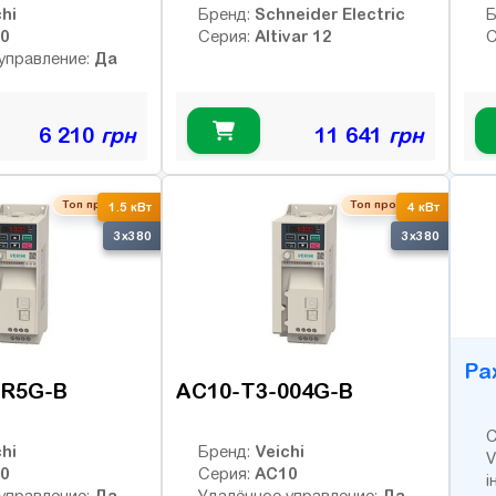
hi
Schneider Electric
Бренд:
Б
0
Altivar 12
Серия:
С
Да
управление:
6 210
грн
11 641
грн
Топ продаж
Топ продаж
B
1.5 кВт
4 кВт
3x380
3x380
Ра
1R5G-B
AC10-T3-004G-B
С
hi
Veichi
Бренд:
V
0
AC10
Серия:
і
Да
Да