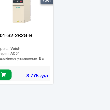
1x220
01-S2-2R2G-B
Veichi
ренд:
AC01
ерия:
Да
далённое управление:
8 775
грн