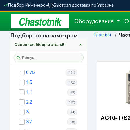
Подбор Инженером
Быстрая доставка по Украине
Chastotnik
Оборудование
О
Главная
Подбор по параметрам
Час
Основная Мощность, кВт
0.75
(151)
1.5
(172)
1.1
(23)
2.2
(172)
3
(74)
AC10-T/S
3.7
(20)