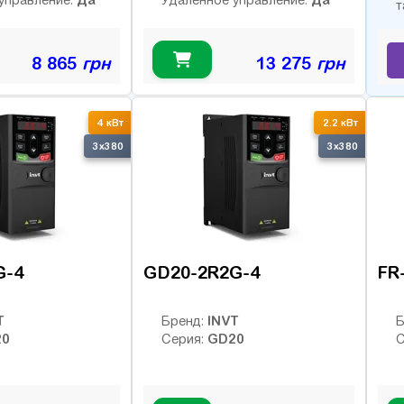
управление:
Удалённое управление:
т
8 865
грн
13 275
грн
4 кВт
2.2 кВт
3x380
3x380
G-4
GD20-2R2G-4
FR
T
INVT
Бренд:
Б
20
GD20
Серия:
С