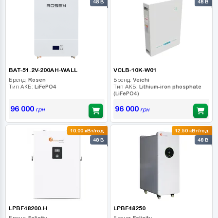
48 В
48 В
BAT-51.2V-200AH-WALL
VCLB-10K-W01
Бренд:
Rosen
Бренд:
Veichi
Тип АКБ:
LiFePO4
Тип АКБ:
Lithium-iron phosphate
(LiFePO4)
96 000
96 000
грн
грн
10.00 кВт/год
12.50 кВт/год
48 В
48 В
LPBF48200-H
LPBF48250
Бренд:
Felicity
Бренд:
Felicity