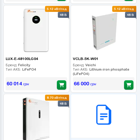
5.12 кВт/год
5.12 кВт/год
48 В
48 В
LUX-E-48100LG04
VCLB-5K-W01
Бренд:
Felicity
Бренд:
Veichi
Тип АКБ:
LiFePO4
Тип АКБ:
Lithium-iron phosphate
(LiFePO4)
60 014
66 000
грн
грн
8.70 кВт/год
B2B СЕРВІС
48 В