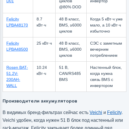
D01
циклов
инвертор
@80% DOD
Felicity
8.7
48 В класс,
Когда 5 кВт·ч уже
LPBA48170
кВт·ч
BMS, ≥6000
мало, а 10 кВт·ч
циклов
избыточно
Felicity
25 кВт·ч
48 В класс,
СЭС с заметным
LPBA48500
BMS, ≥6000
вечерним
циклов
потреблением
Rosen BAT-
10.24
51 В,
Настенный блок,
51.2V-
кВт·ч
CAN/RS485
когда нужна
200AH-
BMS
связь BMS с
WALL
инвертором
Производители аккумуляторов
В видимых бренд-фильтрах сейчас есть
Veichi
и
Felicity
.
Veichi удобен, когда нужен 51 В блок под настенный или
rack-монтаж. Felicity закрывает более длинный ряд