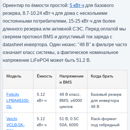
Ориентир по ёмкости простой:
5 кВт·ч
для базового
резерва, 8.7-10.24 кВт·ч для дома с несколькими
постоянными потребителями, 15-25 кВт·ч для более
длинного резерва или активной СЭС. Перед оплатой мы
сверяем протокол BMS и допустимый ток заряда с
datasheet инвертора. Один нюанс: "48 В" в фильтре часто
означает класс системы, а фактическое номинальное
напряжение LiFePO4 может быть 51.2 В.
Модель
Ёмкость
Напряжение
Когда брать
и BMS
Felicity
5.12
48 В класс,
Базовый резерв
LPBA48100-
кВт·ч
BMS, ≥6000
для инвертора
OL
циклов
48 В
Veichi
5.12
51 В, 0.5C
Rack-формат
VCLB-5K-
кВт·ч
50A, 6000
под гибридный