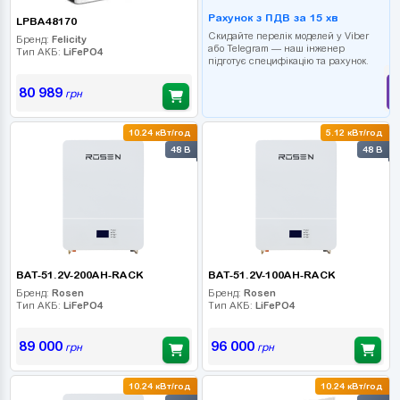
Рахунок з ПДВ за 15 хв
LPBA48170
Скидайте перелік моделей у Viber
Бренд:
Felicity
або Telegram — наш інженер
Тип АКБ:
LiFePO4
підготує специфікацію та рахунок.
80 989
грн
10.24 кВт/год
5.12 кВт/год
48 В
48 В
BAT-51.2V-200AH-RACK
BAT-51.2V-100AH-RACK
Бренд:
Rosen
Бренд:
Rosen
Тип АКБ:
LiFePO4
Тип АКБ:
LiFePO4
89 000
96 000
грн
грн
10.24 кВт/год
10.24 кВт/год