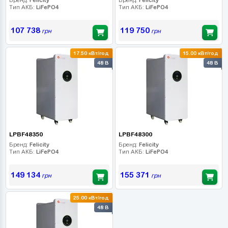
Тип АКБ:
LiFePO4
Тип АКБ:
LiFePO4
107 738
119 750
грн
грн
17.50 кВт/год
15.00 кВт/год
48 В
48 В
LPBF48350
LPBF48300
Бренд:
Felicity
Бренд:
Felicity
Тип АКБ:
LiFePO4
Тип АКБ:
LiFePO4
149 134
155 371
грн
грн
25.00 кВт/год
48 В