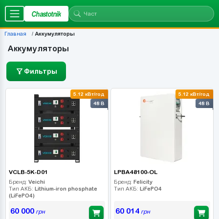
Chastotnik
Главная
Аккумуляторы
Аккумуляторы
Фильтры
5.12 кВт/год
5.12 кВт/год
48 В
48 В
VCLB-5K-D01
LPBA48100-OL
Бренд:
Veichi
Бренд:
Felicity
Тип АКБ:
Lithium-iron phosphate
Тип АКБ:
LiFePO4
(LiFePO4)
60 000
60 014
грн
грн