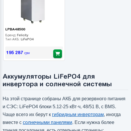
LPBA48500
Бренд:
Felicity
Тип АКБ:
LiFePO4
195 287
грн
Аккумуляторы LiFePO4 для
инвертора и солнечной системы
На этой странице собраны АКБ для резервного питания
и СЭС: LiFePO4 блоки 5.12-25 кВт·ч, 48/51 В, с BMS.
Чаще всего их берут к
гибридным инверторам
, иногда
вместе с
солнечными панелями
. Если нужна более
точная посадочная, есть отдельные страницы: