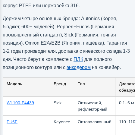
корпус PTFE или нержавейка 316.
Держим четыре основных бренда: Autonics (Корея,
бюджет, 600+ моделей), Pepperl+Fuchs (Германия,
промышленный стандарт), Sick (Германия, точная
позиция), Omron E2A/E2B (Япония, пищёвка). Гарантия
1-2 года производителя, доставка с киевского склада 1-3
дня. Часто берут в комплекте с
ПЛК
для полного
позиционного контура или с
энкодером
на конвейер.
Модель
Бренд
Тип
Диапаз
обнару
WL100-P4439
Sick
Оптический,
0,1–6 м
рефлекторный
FU6F
Keyence
Оптоволоконный
110–11