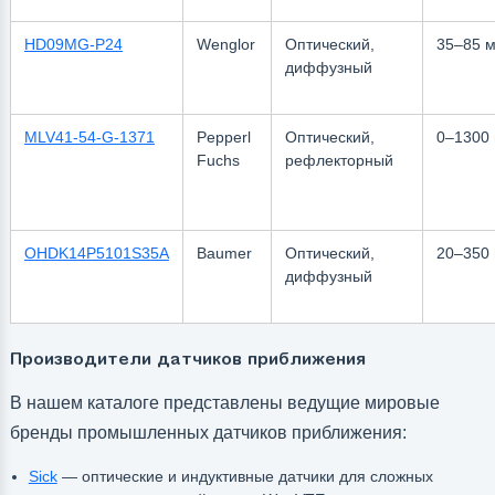
HD09MG-P24
Wenglor
Оптический,
35–85 
диффузный
MLV41-54-G-1371
Pepperl
Оптический,
0–1300
Fuchs
рефлекторный
OHDK14P5101S35A
Baumer
Оптический,
20–350
диффузный
Производители датчиков приближения
В нашем каталоге представлены ведущие мировые
бренды промышленных датчиков приближения:
Sick
— оптические и индуктивные датчики для сложных