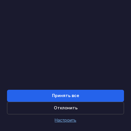
Найдем. Подскажем. Договоримся
Отзывы Google
4.9
★★★★★
Контакты
Принять все
Отклонить
0
Настроить
Главная
Каталог
Корзина
Дзвінок