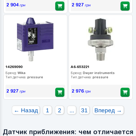
2 904
2 927
грн
грн
14269090
A6-653221
Бренд:
Wika
Бренд:
Dwyer instruments
Тип датчика:
pressure
Тип датчика:
pressure
2 927
2 976
грн
грн
← Назад
1
2
...
31
Вперед →
Датчик приближения: чем отличается