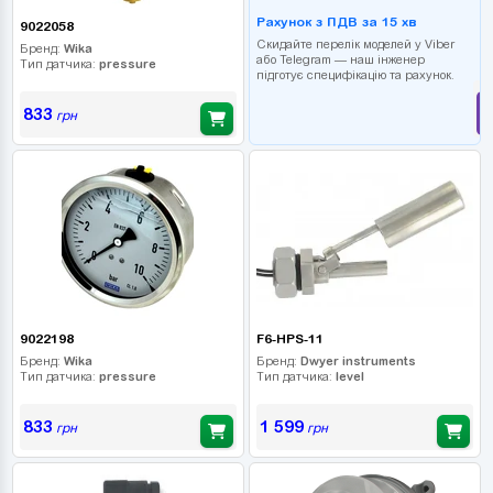
Рахунок з ПДВ за 15 хв
9022058
Скидайте перелік моделей у Viber
Бренд:
Wika
або Telegram — наш інженер
Тип датчика:
pressure
підготує специфікацію та рахунок.
833
грн
9022198
F6-HPS-11
Бренд:
Wika
Бренд:
Dwyer instruments
Тип датчика:
pressure
Тип датчика:
level
833
1 599
грн
грн