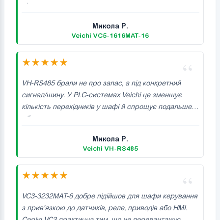
під можл...
Микола Р.
Veichi VC5-1616MAT-16
★
★
★
★
★
VH-RS485 брали не про запас, а під конкретний
сигнал/шину. У PLC-системах Veichi це зменшує
кількість перехідників у шафі й спрощує подальше
обслугову...
Микола Р.
Veichi VH-RS485
★
★
★
★
★
VC3-3232MAT-6 добре підійшов для шафи керування
з прив'язкою до датчиків, реле, приводів або HMI.
Серію VC3 практична тим, що не перевантажує