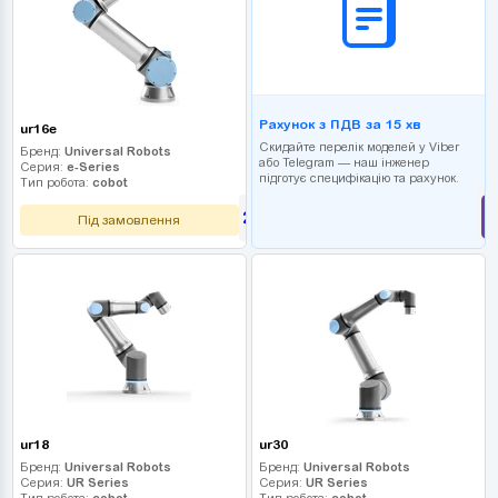
Рахунок з ПДВ за 15 хв
ur16e
Скидайте перелік моделей у Viber
Бренд:
Universal Robots
або Telegram — наш інженер
Серия:
e-Series
підготує специфікацію та рахунок.
Тип робота:
cobot
2 610 000
грн
Під замовлення
ur18
ur30
Бренд:
Universal Robots
Бренд:
Universal Robots
Серия:
UR Series
Серия:
UR Series
Тип робота:
cobot
Тип робота:
cobot