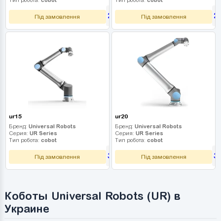
2 790 000
2
грн
Під замовлення
Під замовлення
ur15
ur20
Бренд:
Universal Robots
Бренд:
Universal Robots
Серия:
UR Series
Серия:
UR Series
Тип робота:
cobot
Тип робота:
cobot
3 060 000
3
грн
Під замовлення
Під замовлення
Коботы Universal Robots (UR) в
Украине