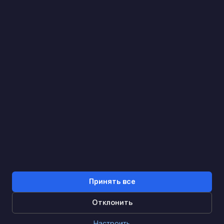
Найдем. Подскажем. Договоримся
Отзывы Google
4.9
★★★★★
Контакты
Принять все
Отклонить
0
Настроить