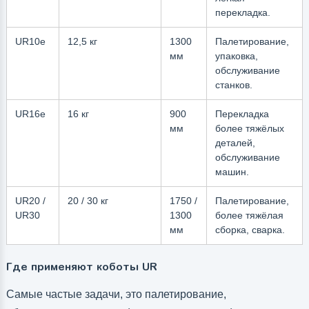
перекладка.
UR10e
12,5 кг
1300
Палетирование,
мм
упаковка,
обслуживание
станков.
UR16e
16 кг
900
Перекладка
мм
более тяжёлых
деталей,
обслуживание
машин.
UR20 /
20 / 30 кг
1750 /
Палетирование,
UR30
1300
более тяжёлая
мм
сборка, сварка.
Где применяют коботы UR
Самые частые задачи, это палетирование,