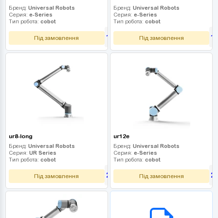
Бренд:
Universal Robots
Бренд:
Universal Robots
Серия:
e-Series
Серия:
e-Series
Тип робота:
cobot
Тип робота:
cobot
1 530 000
1
грн
Під замовлення
Під замовлення
ur8-long
ur12e
Бренд:
Universal Robots
Бренд:
Universal Robots
Серия:
UR Series
Серия:
e-Series
Тип робота:
cobot
Тип робота:
cobot
2 250 000
2
грн
Під замовлення
Під замовлення
B2B СЕРВІС