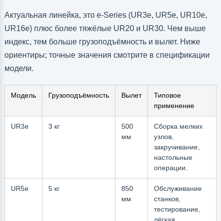
Актуальная линейка, это e-Series (UR3e, UR5e, UR10e,
UR16e) плюс более тяжёлые UR20 и UR30. Чем выше
индекс, тем больше грузоподъёмность и вылет. Ниже
ориентиры; точные значения смотрите в спецификации
модели.
Модель
Грузоподъёмность
Вылет
Типовое
применение
UR3e
3 кг
500
Сборка мелких
мм
узлов,
закручивание,
настольные
операции.
UR5e
5 кг
850
Обслуживание
мм
станков,
тестирование,
лёгкая