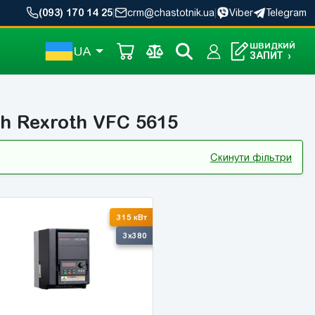
(093) 170 14 25
|
crm@chastotnik.ua
|
Viber
Telegram
ШВИДКИЙ
UA
ЗАПИТ
›
h Rexroth VFC 5615
Скинути фільтри
315 кВт
3x380