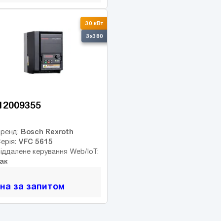
30 кВт
3x380
12009355
Bosch Rexroth
ренд:
VFC 5615
ерія:
іддалене керування Web/IoT:
ак
іна за запитом