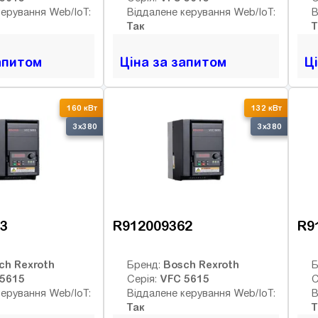
керування Web/IoT:
Віддалене керування Web/IoT:
В
Так
Т
апитом
Ціна за запитом
Ц
160 кВт
132 кВт
3x380
3x380
3
R912009362
R9
ch Rexroth
Bosch Rexroth
Бренд:
Б
5615
VFC 5615
Серія:
С
керування Web/IoT:
Віддалене керування Web/IoT:
В
Так
Т