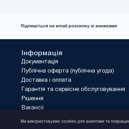
MicroMaster 430
(21)
MicroMaster 440
(35)
MS300
(11)
Підпишіться на email розсилку зі знижками
Rexroth Fv
(16)
RX
(10)
UNIDRIVE M200
(1)
Інформація
UNIDRIVE SP
(18)
Документація
FR500A
(36)
Публічна оферта (публічна угода)
FR150
(9)
Доставка і оплата
FDRIVE STAND
(7)
Гарантія та сервісне обслуговування
FDRIVE PRO
(22)
Рішення
DX100
(24)
Вакансії
E500
(19)
Політика конфіденційності
VFC 3615
Ми використовуємо cookies для аналітики та покраще
(17)