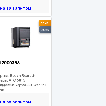
іна за запитом
55 кВт
3x380
12009358
Bosch Rexroth
ренд:
VFC 5615
ерія:
іддалене керування Web/IoT:
ак
іна за запитом