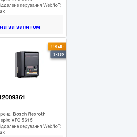
іддалене керування Web/IoT:
ак
іна за запитом
110 кВт
3x380
12009361
Bosch Rexroth
ренд:
VFC 5615
ерія:
іддалене керування Web/IoT:
ак