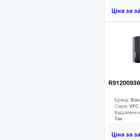
FR-A
(34)
Ціна за з
FR-D
(17)
FR-E
(21)
FR-F
(55)
Micro Drive FC51
(17)
FC-101
(54)
FC-102
(21)
ic2
(14)
R91200936
VLT 2800
(16)
VLT FC202 AQUA
(25)
Bos
Бренд:
VFC 
Серія:
VLT FC301
(26)
Віддалене 
VLT FC302
(62)
Так
OPTIDRIVE E2
(11)
Ціна за з
OPTIDRIVE E2 1F
(1)