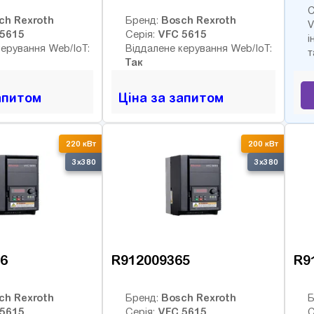
С
ch Rexroth
Bosch Rexroth
Бренд:
V
5615
VFC 5615
Серія:
і
керування Web/IoT:
Віддалене керування Web/IoT:
т
Так
апитом
Ціна за запитом
220 кВт
200 кВт
3x380
3x380
6
R912009365
R9
ch Rexroth
Bosch Rexroth
Бренд:
Б
5615
VFC 5615
Серія:
С