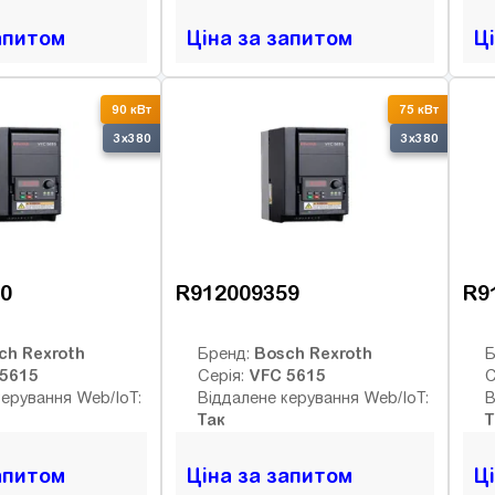
апитом
Ціна за запитом
Ц
90 кВт
75 кВт
3x380
3x380
0
R912009359
R9
ch Rexroth
Bosch Rexroth
Бренд:
Б
5615
VFC 5615
Серія:
С
керування Web/IoT:
Віддалене керування Web/IoT:
В
Так
Т
апитом
Ціна за запитом
Ц