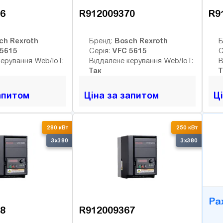
6
R912009370
R9
ch Rexroth
Bosch Rexroth
Бренд:
Б
5615
VFC 5615
Серія:
С
керування Web/IoT:
Віддалене керування Web/IoT:
В
Так
Т
апитом
Ціна за запитом
Ц
B
280 кВт
250 кВт
3x380
3x380
Ра
8
R912009367