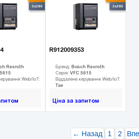
3x380
3x380
4
R912009353
ch Rexroth
Bosch Rexroth
Бренд:
5615
VFC 5615
Серія:
керування Web/IoT:
Віддалене керування Web/IoT:
Так
апитом
Ціна за запитом
← Назад
1
2
Вп