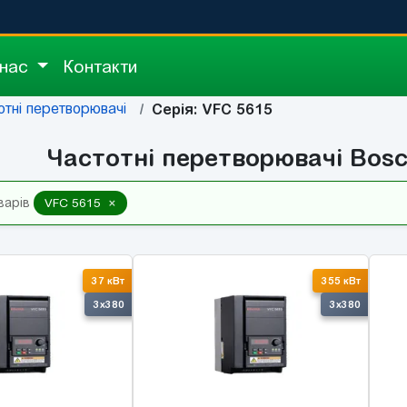
 нас
Контакти
отні перетворювачі
Серія: VFC 5615
Частотні перетворювачі Bosc
×
варів
VFC 5615
37 кВт
355 кВт
3x380
3x380