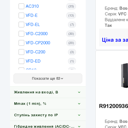
(1)
AC310
(35)
Bos
Бренд:
220
(1)
VFC 
Серія:
VFD-E
(13)
250
Віддалене 
(1)
VFD-EL
(7)
Так
280
(1)
VFD-C2000
(30)
315
Ціна за з
(1)
VFD-CP2000
(20)
VFD-C200
(3)
VFD-ED
(1)
GD10
(6)
Показати ще 83
GD20
(35)
GD27
(35)
Живлення на вході, В
GD200A
(27)
Mmax (1 min), %
R91200936
ACS150
(20)
Ступінь захисту по IP
GD28
(17)
1x220
(3)
Bos
Бренд:
GD350
(106)
Гібридне живлення (AC/DC-Сонце)
VFC 
Серія: