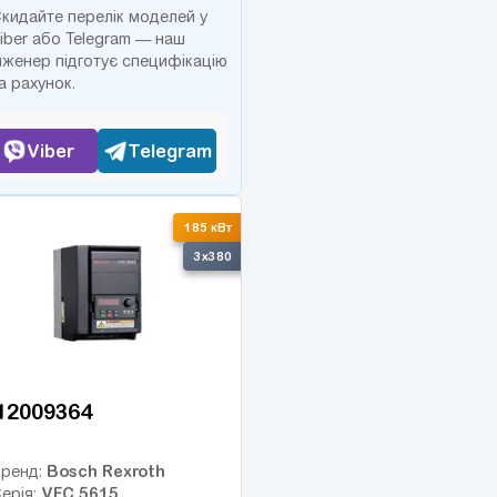
кидайте перелік моделей у
iber або Telegram — наш
нженер підготує специфікацію
а рахунок.
Viber
Telegram
185 кВт
3x380
12009364
Bosch Rexroth
ренд:
VFC 5615
ерія: