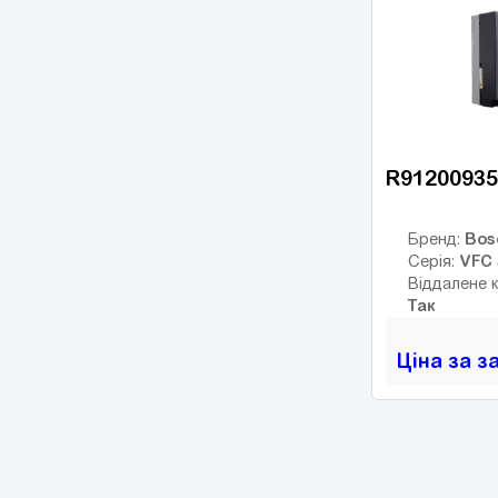
ESMD
(14)
ESV vector
(14)
VFC 3610
(14)
VFC 5610
(22)
8200 Vector
(18)
R91200935
Converter Fe
(2)
EFC 3600
(4)
Bos
Бренд:
EFC 3610
(14)
VFC 
Серія:
Віддалене 
EFC 5610
(40)
Так
iC5
(6)
Ціна за з
iG5A
(12)
iP5A
(6)
JX
(6)
MicroMaster 420
(22)