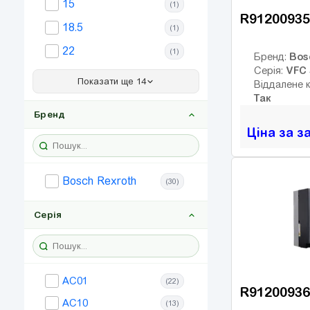
15
(1)
R91200935
18.5
(1)
22
(1)
Bos
Бренд:
VFC 
Серія:
30
(1)
Показати ще 14
Віддалене 
37
Так
(1)
Бренд
45
(1)
Ціна за з
55
(1)
75
(1)
Bosch Rexroth
(30)
90
(1)
110
Серія
(1)
132
(1)
160
(1)
AC01
(22)
185
(1)
R91200936
AC10
(13)
200