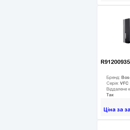
OPTIDRIVE PLUS
(7)
3GV
MC07
(18)
AFFINITY
(14)
PowerFlex 4
(7)
PowerFlex 40
(10)
PowerFlex 700
(13)
R91200935
PowerFlex 753
(14)
Sinamics G120
(125)
Bos
Бренд:
VFC 
Серія:
Sinamics V20
(13)
Віддалене 
NES1
(7)
Так
WL200
(1)
Ціна за з
WJ200
(12)
SJ700
(31)