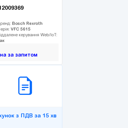
12009369
Bosch Rexroth
ренд:
VFC 5615
ерія:
іддалене керування Web/IoT:
ак
іна за запитом
2B СЕРВІС
хунок з ПДВ за 15 хв