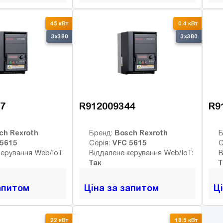
45 кВт
0.4 кВт
3x380
3x380
7
R912009344
R9
ch Rexroth
Bosch Rexroth
Бренд:
Б
5615
VFC 5615
Серія:
С
керування Web/IoT:
Віддалене керування Web/IoT:
В
Так
Т
апитом
Ціна за запитом
Ц
22 кВт
18.5 кВт