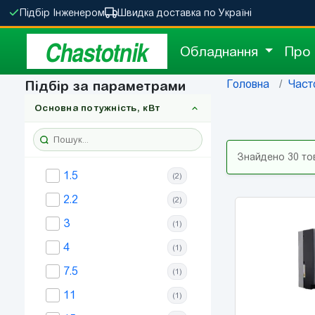
Підбір Інженером
Швидка доставка по Україні
Chastotnik
Обладнання
Про
Головна
Част
Підбір за параметрами
Основна потужність, кВт
Знайдено 30 то
1.5
(2)
2.2
(2)
3
(1)
4
(1)
7.5
(1)
11
(1)