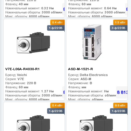
Фланец:
40 мм
Фланец:
60 мм
Номинальный момент:
0.32 Нм
Номинальный момент:
0.64 Нм
8 640
8 
грн
Номинальные обороты:
3000 об/мин
Номинальные обороты:
3000 об/мин
Макс. обороты:
6000 об/мин
Макс. обороты:
6000 об/мин
Класс инерции:
Класс инерции:
0.4 кВт
1.5 кВт
Энкодер:
17-bit
Энкодер:
17-bit
1-ф/220В
3-ф/220В
Тормоз:
0
Тормоз:
0
V7E-L06A-R4030-R1
ASD-M-1521-R
Бренд:
Veichi
Бренд:
Delta Electronics
Серия:
V7E
Серия:
ASD-M
Напряжение:
220 В
Напряжение:
В
Фланец:
60 мм
Фланец:
мм
Номинальный момент:
1.27 Нм
Номинальный момент:
Нм
8 640
8 813
грн
г
Номинальные обороты:
3000 об/мин
Номинальные обороты:
об/мин
Макс. обороты:
6000 об/мин
Макс. обороты:
об/мин
Класс инерции:
Класс инерции:
0.4 кВт
0.6 кВт
Энкодер:
17-bit
Энкодер:
1-ф/220В
1-ф/220В
Тормоз:
0
Тормоз: