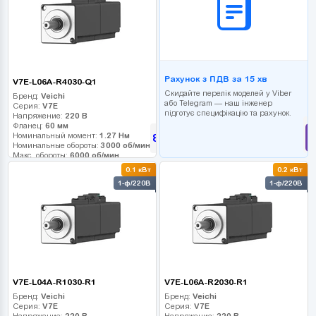
Рахунок з ПДВ за 15 хв
V7E-L06A-R4030-Q1
Скидайте перелік моделей у Viber
Бренд:
Veichi
або Telegram — наш інженер
Серия:
V7E
підготує специфікацію та рахунок.
Напряжение:
220 В
Фланец:
60 мм
Номинальный момент:
1.27 Нм
8 190
грн
Номинальные обороты:
3000 об/мин
Макс. обороты:
6000 об/мин
Класс инерции:
0.1 кВт
0.2 кВт
Энкодер:
17-bit
1-ф/220В
1-ф/220В
Тормоз:
0
V7E-L04A-R1030-R1
V7E-L06A-R2030-R1
Бренд:
Veichi
Бренд:
Veichi
Серия:
V7E
Серия:
V7E
Напряжение:
220 В
Напряжение:
220 В