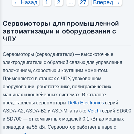
← Назад
1
2
...
27
Вперед →
Тормоз:
0
Тормоз:
0
Сервомоторы для промышленной
автоматизации и оборудования с
ЧПУ
Сервомоторы (серводвигатели) — высокоточные
электродвигатели с обратной связью для управления
положением, скоростью и крутящим моментом.
Применяются в станках с ЧПУ, упаковочном
оборудовании, робототехнике, полиграфических
машинах и конвейерных системах. В каталоге
представлены сервомоторы
Delta Electronics
серий
ASDA-A2, ASDA-B2 и ASD-M, а также
Veichi
серий SD600
и SD700 — от компактных моделей 0,1 кВт до мощных
приводов на 55 кВт. Сервомотор работает в паре с