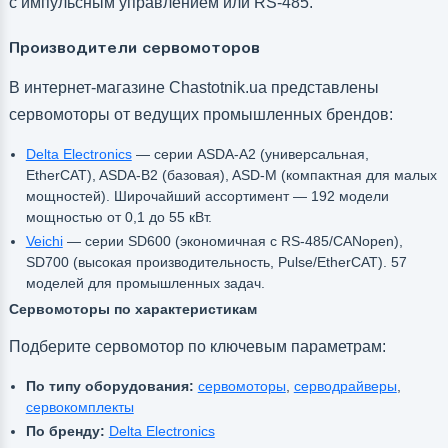
с импульсным управлением или RS-485.
Производители сервомоторов
В интернет-магазине Chastotnik.ua представлены
сервомоторы от ведущих промышленных брендов:
Delta Electronics
— серии ASDA-A2 (универсальная,
EtherCAT), ASDA-B2 (базовая), ASD-M (компактная для малых
мощностей). Широчайший ассортимент — 192 модели
мощностью от 0,1 до 55 кВт.
Veichi
— серии SD600 (экономичная с RS-485/CANopen),
SD700 (высокая производительность, Pulse/EtherCAT). 57
моделей для промышленных задач.
Сервомоторы по характеристикам
Подберите сервомотор по ключевым параметрам:
По типу оборудования:
сервомоторы
,
серводрайверы
,
сервокомплекты
По бренду:
Delta Electronics