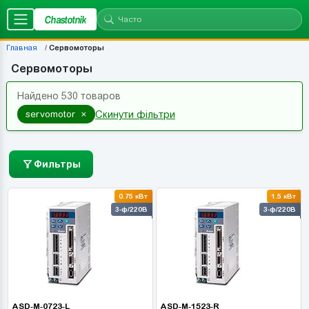
Chastotnik
Главная
Сервомоторы
Сервомоторы
Найдено 530 товаров
×
servomotor
Скинути фільтри
Фильтры
0.75 кВт
1.5 кВт
3-ф/220В
3-ф/220В
ASD-M-0723-L
ASD-M-1523-R