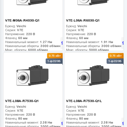
V7E-M06A-R4030-Q1
V7E-L06A-R6030-Q1
Бренд:
Veichi
Бренд:
Veichi
Серия:
V7E
Серия:
V7E
Напряжение:
220 В
Напряжение:
220 В
Фланец:
60 мм
Фланец:
60 мм
Номинальный момент:
1.27 Нм
Номинальный момент:
1.91 Нм
9 270
9 
грн
Номинальные обороты:
3000 об/мин
Номинальные обороты:
3000 об/мин
Макс. обороты:
6000 об/мин
Макс. обороты:
5000 об/мин
Класс инерции:
Класс инерции:
0.75 кВт
0.75 кВт
Энкодер:
17-bit
Энкодер:
17-bit
1-ф/220В
1-ф/220В
Тормоз:
0
Тормоз:
0
V7E-L08A-R7530-Q1
V7E-L08A-R7530-Q1L
Бренд:
Veichi
Бренд:
Veichi
Серия:
V7E
Серия:
V7E
Напряжение:
220 В
Напряжение:
220 В
Фланец:
80 мм
Фланец:
80 мм
Номинальный момент:
2.38 Нм
Номинальный момент:
2.38 Нм
9 900
9 
грн
Номинальные обороты:
3000 об/мин
Номинальные обороты:
3000 об/мин