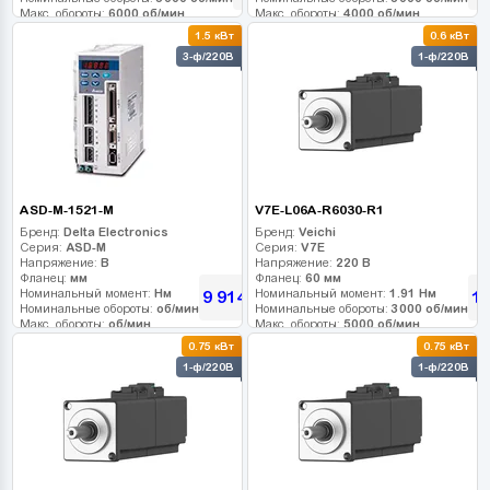
Макс. обороты:
6000 об/мин
Макс. обороты:
4000 об/мин
Класс инерции:
Класс инерции:
1.5 кВт
0.6 кВт
Энкодер:
17-bit
Энкодер:
17-bit
3-ф/220В
1-ф/220В
Тормоз:
0
Тормоз:
0
ASD-M-1521-M
V7E-L06A-R6030-R1
Бренд:
Delta Electronics
Бренд:
Veichi
Серия:
ASD-M
Серия:
V7E
Напряжение:
В
Напряжение:
220 В
Фланец:
мм
Фланец:
60 мм
Номинальный момент:
Нм
Номинальный момент:
1.91 Нм
9 914
10
грн
Номинальные обороты:
об/мин
Номинальные обороты:
3000 об/мин
Макс. обороты:
об/мин
Макс. обороты:
5000 об/мин
Класс инерции:
Класс инерции:
0.75 кВт
0.75 кВт
Энкодер:
Энкодер:
17-bit
1-ф/220В
1-ф/220В
Тормоз:
Тормоз:
0