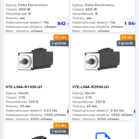
Бренд:
Delta Electronics
Бренд:
Delta Electronics
Серия:
ASD-M
Серия:
ASD-M
Напряжение:
В
Напряжение:
В
Фланец:
мм
Фланец:
мм
Номинальный момент:
Нм
Номинальный момент:
Нм
842
1 944
грн
г
Номинальные обороты:
об/мин
Номинальные обороты:
об/мин
Макс. обороты:
об/мин
Макс. обороты:
об/мин
Класс инерции:
Класс инерции:
0.1 кВт
0.2 кВт
Энкодер:
Энкодер:
1-ф/220В
1-ф/220В
Тормоз:
Тормоз:
V7E-L04A-R1030-Q1
V7E-L06A-R2030-Q1
Бренд:
Veichi
Бренд:
Veichi
Серия:
V7E
Серия:
V7E
Напряжение:
220 В
Напряжение:
220 В
Фланец:
40 мм
Фланец:
60 мм
Номинальный момент:
0.32 Нм
Номинальный момент:
0.64 Нм
8 190
8 
грн
Номинальные обороты:
3000 об/мин
Номинальные обороты:
3000 об/мин
Макс. обороты:
6000 об/мин
Макс. обороты:
6000 об/мин
Класс инерции:
Класс инерции:
0.4 кВт
Энкодер:
17-bit
Энкодер:
17-bit
B2B СЕРВІС
1-ф/220В
Тормоз:
0
Тормоз:
0