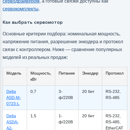
серводрайвером
, а готовые связки доступны как
сервокомплекты
.
Как выбрать сервомотор
Основные критерии подбора: номинальная мощность,
напряжение питания, разрешение энкодера и протокол
связи с контроллером. Ниже — сравнение популярных
моделей из реальных продаж:
Модель
Мощность,
Питание
Энкодер
Протокол
кВт
Delta
0,7
3-
20 бит
RS-232,
ASD-M-
ф/220В
RS-485
0723-L
Delta
1,5
1-
20 бит
RS-232,
ASDA-
ф/220В
RS-485,
A2-
EtherCAT