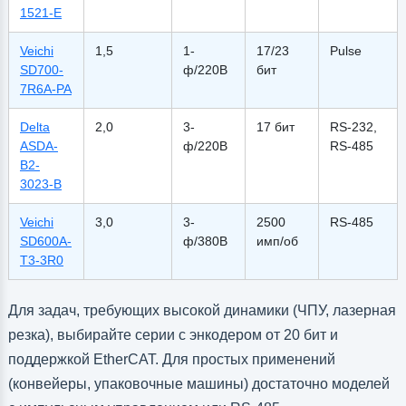
1521-E
Veichi
1,5
1-
17/23
Pulse
SD700-
ф/220В
бит
7R6A-PA
Delta
2,0
3-
17 бит
RS-232,
ASDA-
ф/220В
RS-485
B2-
3023-B
Veichi
3,0
3-
2500
RS-485
SD600A-
ф/380В
имп/об
T3-3R0
Для задач, требующих высокой динамики (ЧПУ, лазерная
резка), выбирайте серии с энкодером от 20 бит и
поддержкой EtherCAT. Для простых применений
(конвейеры, упаковочные машины) достаточно моделей