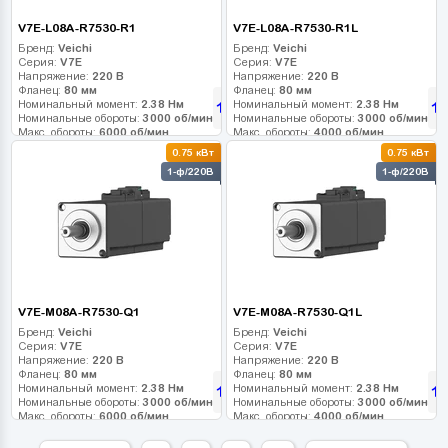
V7E-L08A-R7530-R1
V7E-L08A-R7530-R1L
Бренд:
Veichi
Бренд:
Veichi
Серия:
V7E
Серия:
V7E
Напряжение:
220 В
Напряжение:
220 В
Фланец:
80 мм
Фланец:
80 мм
Номинальный момент:
2.38 Нм
Номинальный момент:
2.38 Нм
10 215
10
грн
Номинальные обороты:
3000 об/мин
Номинальные обороты:
3000 об/мин
Макс. обороты:
6000 об/мин
Макс. обороты:
4000 об/мин
Класс инерции:
Класс инерции:
0.75 кВт
0.75 кВт
Энкодер:
17-bit
Энкодер:
17-bit
1-ф/220В
1-ф/220В
Тормоз:
0
Тормоз:
0
V7E-M08A-R7530-Q1
V7E-M08A-R7530-Q1L
Бренд:
Veichi
Бренд:
Veichi
Серия:
V7E
Серия:
V7E
Напряжение:
220 В
Напряжение:
220 В
Фланец:
80 мм
Фланец:
80 мм
Номинальный момент:
2.38 Нм
Номинальный момент:
2.38 Нм
10 980
10
грн
Номинальные обороты:
3000 об/мин
Номинальные обороты:
3000 об/мин
Макс. обороты:
6000 об/мин
Макс. обороты:
4000 об/мин
Класс инерции:
Класс инерции:
Энкодер:
17-bit
Энкодер:
17-bit