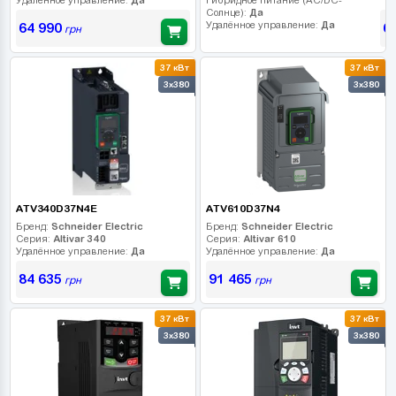
Солнце):
Да
Удалённое управление:
Да
64 990
6
грн
37 кВт
37 кВт
3x380
3x380
ATV340D37N4E
ATV610D37N4
Бренд:
Schneider Electric
Бренд:
Schneider Electric
Серия:
Altivar 340
Серия:
Altivar 610
Удалённое управление:
Да
Удалённое управление:
Да
84 635
91 465
грн
грн
37 кВт
37 кВт
3x380
3x380