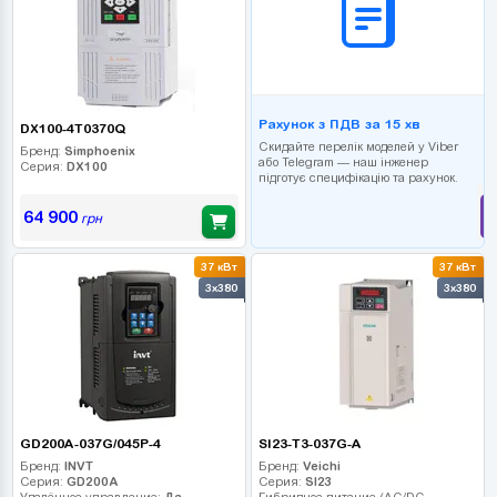
Рахунок з ПДВ за 15 хв
DX100-4T0370Q
Скидайте перелік моделей у Viber
Бренд:
Simphoenix
або Telegram — наш інженер
Серия:
DX100
підготує специфікацію та рахунок.
64 900
грн
37 кВт
37 кВт
3x380
3x380
GD200A-037G/045P-4
SI23-T3-037G-A
Бренд:
INVT
Бренд:
Veichi
Серия:
GD200A
Серия:
SI23
Удалённое управление:
Да
Гибридное питание (AC/DC-