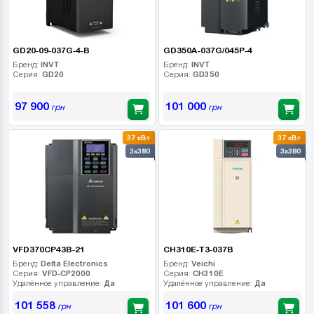
GD20-09-037G-4-B
GD350A-037G/045P-4
Бренд:
INVT
Бренд:
INVT
Серия:
GD20
Серия:
GD350
97 900
101 000
грн
грн
37 кВт
37 кВт
3x380
3x380
VFD370CP43B-21
CH310E-T3-037B
Бренд:
Delta Electronics
Бренд:
Veichi
Серия:
VFD-CP2000
Серия:
CH310E
Удалённое управление:
Да
Удалённое управление:
Да
101 558
101 600
грн
грн