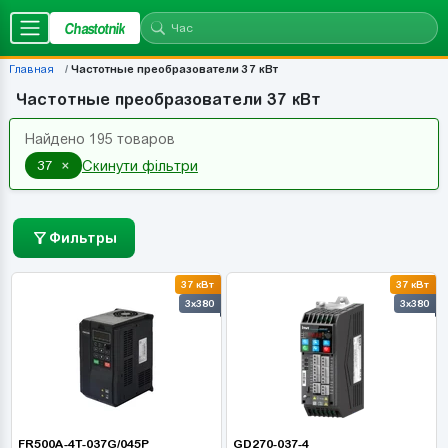
Chastotnik
Главная
Частотные преобразователи 37 кВт
Частотные преобразователи 37 кВт
Найдено 195 товаров
×
37
Скинути фільтри
Фильтры
37 кВт
37 кВт
3x380
3x380
FR500A-4T-037G/045P
GD270-037-4