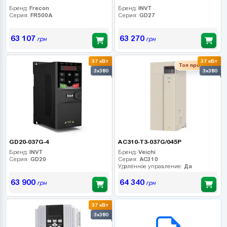
Бренд:
Frecon
Бренд:
INVT
Серия:
FR500A
Серия:
GD27
63 107
63 270
грн
грн
37 кВт
37 кВт
Топ продаж
3x380
3x380
GD20-037G-4
AC310-T3-037G/045P
Бренд:
INVT
Бренд:
Veichi
Серия:
GD20
Серия:
AC310
Удалённое управление:
Да
63 900
64 340
грн
грн
37 кВт
B2B СЕРВІС
3x380