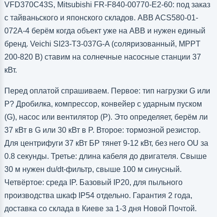
VFD370C43S, Mitsubishi FR-F840-00770-E2-60: под заказ
с тайваньского и японского складов. ABB ACS580-01-
072A-4 берём когда объект уже на ABB и нужен единый
бренд. Veichi SI23-T3-037G-A (соляризованный, MPPT
200-820 В) ставим на солнечные насосные станции 37
кВт.
Перед оплатой спрашиваем. Первое: тип нагрузки G или
P? Дробилка, компрессор, конвейер с ударным пуском
(G), насос или вентилятор (P). Это определяет, берём ли
37 кВт в G или 30 кВт в P. Второе: тормозной резистор.
Для центрифуги 37 кВт БР тянет 9-12 кВт, без него OU за
0.8 секунды. Третье: длина кабеля до двигателя. Свыше
30 м нужен du/dt-фильтр, свыше 100 м синусный.
Четвёртое: среда IP. Базовый IP20, для пыльного
производства шкаф IP54 отдельно. Гарантия 2 года,
доставка со склада в Киеве за 1-3 дня Новой Почтой.