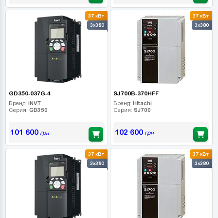
37 кВт
37 кВт
3x380
3x380
GD350-037G-4
SJ700B-370HFF
Бренд:
INVT
Бренд:
Hitachi
Серия:
GD350
Серия:
SJ700
101 600
102 600
грн
грн
37 кВт
37 кВт
3x380
3x380