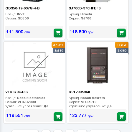
GD350-19-037G-4-B
SJ700D-370HFEF3
Бренд:
INVT
Бренд:
Hitachi
Серия:
GD350
Серия:
SJ700
111 800
118 800
грн
грн
37 кВт
37 кВт
3x380
3x380
VFD370C43S
R912005968
Бренд:
Delta Electronics
Бренд:
Bosch Rexroth
Серия:
VFD-C2000
Серия:
VFC 5610
Удалённое управление:
Да
Удалённое управление:
Да
119 551
123 777
грн
грн