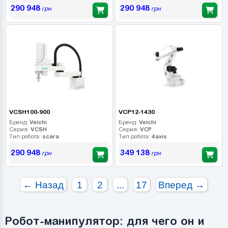
290 948
290 948
грн
грн
VCSH100-900
VCP12-1430
Бренд:
Veichi
Бренд:
Veichi
Серия:
VCSH
Серия:
VCP
Тип робота:
scara
Тип робота:
4axis
290 948
349 138
грн
грн
← Назад
1
2
...
17
Вперед →
Робот-манипулятор: для чего он и