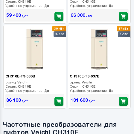
Серия:
CH310E
Серия:
CH310E
Удалённое управление:
Да
Удалённое управление:
Да
59 400
66 300
грн
грн
30 кВт
37 кВт
3x380
3x380
CH310E-T3-030B
CH310E-T3-037B
Бренд:
Veichi
Бренд:
Veichi
Серия:
CH310E
Серия:
CH310E
Удалённое управление:
Да
Удалённое управление:
Да
86 100
101 600
грн
грн
Частотные преобразователи для
лифтов Veichi CH310E