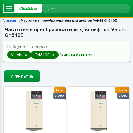
Chastotnik
Главная
Частотные преобразователи для лифтов Veichi CH310E
Частотные преобразователи для лифтов Veichi
CH310E
Найдено 9 товаров
×
×
Veichi
CH310E
Скинути фільтри
Фильтры
4 кВт
5.5 кВт
3x380
3x380