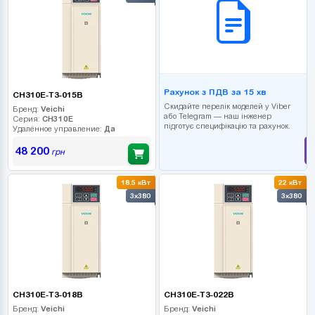
Рахунок з ПДВ за 15 хв
CH310E-T3-015B
Скидайте перелік моделей у Viber
Бренд:
Veichi
або Telegram — наш інженер
Серия:
CH310E
підготує специфікацію та рахунок.
Удалённое управление:
Да
48 200
грн
18.5 кВт
22 кВт
3x380
3x380
CH310E-T3-018B
CH310E-T3-022B
Бренд:
Veichi
Бренд:
Veichi