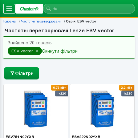
Chastotnik
Головна
Частотні перетворювачі
Серія: ESV vector
Частотні перетворювачі Lenze ESV vector
Знайдено 20 товарів
×
ESV vector
Скинути фільтри
Фільтри
0.75 кВт
2.2 кВт
1x220
1x220
ESV751N02YXB
ESV222N02YXB