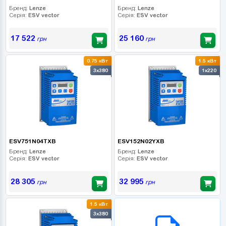
Бренд:
Lenze
Бренд:
Lenze
Серія:
ESV vector
Серія:
ESV vector
17 522
25 160
грн
грн
0.75 кВт
1.5 кВт
3x380
1x220
ESV751N04TXB
ESV152N02YXB
Бренд:
Lenze
Бренд:
Lenze
Серія:
ESV vector
Серія:
ESV vector
28 305
32 995
грн
грн
1.5 кВт
B2B СЕРВІС
3x380