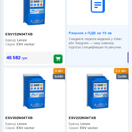
Рахунок з ПДВ за 15 хв
ESV152N04TXB
Скидайте перелік моделей у Viber
Бренд:
Lenze
або Telegram — наш інженер
Серія:
ESV vector
підготує специфікацію та рахунок.
46 582
грн
3 кВт
2.2 кВт
3x380
3x380
ESV302N04TXB
ESV222N04TXB
Бренд:
Lenze
Бренд:
Lenze
Серія:
ESV vector
Серія:
ESV vector