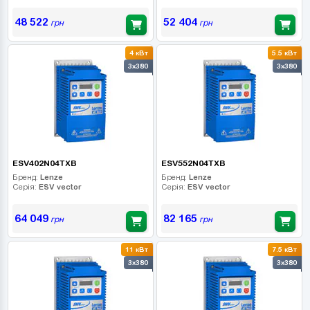
48 522
52 404
грн
грн
4 кВт
5.5 кВт
3x380
3x380
ESV402N04TXB
ESV552N04TXB
Бренд:
Lenze
Бренд:
Lenze
Серія:
ESV vector
Серія:
ESV vector
64 049
82 165
грн
грн
11 кВт
7.5 кВт
3x380
3x380