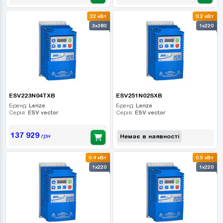
22 кВт
0.2 кВт
3x380
1x220
ESV223N04TXB
ESV251N02SXB
Бренд:
Lenze
Бренд:
Lenze
Серія:
ESV vector
Серія:
ESV vector
137 929
грн
Немає в наявності
0.4 кВт
0.5 кВт
1x220
1x220