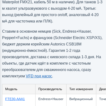
Waterpilot FMX21, кабель 50 м в наличии). Для танков 1-3
м хватит ультразвукового с выходом 4-20 мА. Третье:
выход (релейный для простого on/off, аналоговый 4-20
мА для частотника или ПЛК).
Ставим в основном немцев (Sick, Endress+Hauser,
Pepperl+Fuchs) и французов (Schneider Electric XSP/XS),
бюджет держим корейским Autonics CSB18M
(индукционно-ёмкостной). Гарантия 1-2 года
производителя, доставка с киевского склада 1-3 дня. На
объекты, где датчик идёт в комплекте с частотным
преобразователем для скважинного насоса, сразу
комплектуем
VFD под насос
.
Модель
Производитель
Тип измерения
Диа
FTE30-AAA1
Endress+Hauser
Вибрационный
Точ