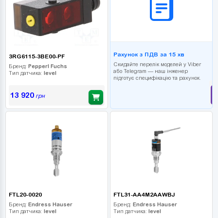
Рахунок з ПДВ за 15 хв
3RG6115-3BE00-PF
Скидайте перелік моделей у Viber
Бренд:
Pepperl Fuchs
або Telegram — наш інженер
Тип датчика:
level
підготує специфікацію та рахунок.
13 920
грн
FTL20-0020
FTL31-AA4M2AAWBJ
Бренд:
Endress Hauser
Бренд:
Endress Hauser
Тип датчика:
level
Тип датчика:
level