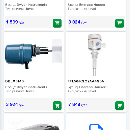
Бренд:
Dwyer instruments
Бренд:
Endress Hauser
Тип датчика:
level
Тип датчика:
level
1 599
3 024
грн
грн
DBLM3140
FTL50-KGQ2AA4G5A
Бренд:
Dwyer instruments
Бренд:
Endress Hauser
Тип датчика:
level
Тип датчика:
level
3 924
7 848
грн
грн
B2B СЕРВІС