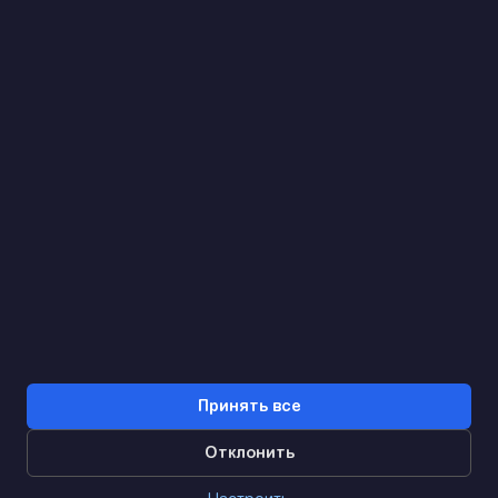
(093) 170 14 25
Найдем. Подскажем. Договоримся
Отзывы Google
4.9
★★★★★
Контакты
Принять все
Отклонить
0