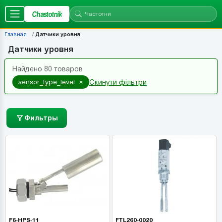
Chastotnik
Главная
Датчики уровня
Датчики уровня
Найдено 80 товаров
×
sensor_type_level
Скинути фільтри
Фильтры
F6-HPS-11
FTL260-0020