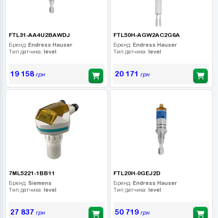
FTL31-AA4U2BAWDJ
FTL50H-AGW2AC2G6A
Бренд:
Endress Hauser
Бренд:
Endress Hauser
Тип датчика:
level
Тип датчика:
level
19 158
20 171
грн
грн
7ML5221-1BB11
FTL20H-0GEJ2D
Бренд:
Siemens
Бренд:
Endress Hauser
Тип датчика:
level
Тип датчика:
level
27 837
50 719
грн
грн