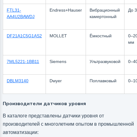
FTL31-
Endress+Hauser
Вибрационный
До 3
AA4U2BAWDJ
камертонный
DF21A1C5G1AS2
MOLLET
Ёмкостный
0–2
мм
7ML5221-1BB11
Siemens
Ультразвуковой
0–4
DBLM3140
Dwyer
Поплавковый
0–1
Производители датчиков уровня
В каталоге представлены датчики уровня от
производителей с многолетним опытом в промышленной
автоматизации: