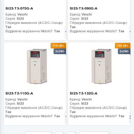
SI23-T3-075G-A
SI23-T3-090G-A
Бренд:
Veichi
Бренд:
Veichi
Серія:
SI23
Серія:
SI23
Гібридне живлення (AC/DC-Сонце):
Гібридне живлення (AC/DC-Сонце):
Так
Так
Віддалене керування Web/IoT:
Так
Віддалене керування Web/IoT:
Так
122 805
1
грн
110 кВт
132 кВт
3x380
3x380
SI23-T3-110G-A
SI23-T3-132G-A
Бренд:
Veichi
Бренд:
Veichi
Серія:
SI23
Серія:
SI23
Гібридне живлення (AC/DC-Сонце):
Гібридне живлення (AC/DC-Сонце):
Так
Так
Віддалене керування Web/IoT:
Так
Віддалене керування Web/IoT:
Так
176 355
2
грн