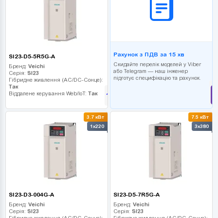
Рахунок з ПДВ за 15 хв
SI23-D5-5R5G-A
Скидайте перелік моделей у Viber
Бренд:
Veichi
або Telegram — наш інженер
Серія:
SI23
підготує специфікацію та рахунок.
Гібридне живлення (AC/DC-Сонце):
Так
Віддалене керування Web/IoT:
Так
14 805
грн
3.7 кВт
7.5 кВт
1x220
3x380
SI23-D3-004G-A
SI23-D5-7R5G-A
Бренд:
Veichi
Бренд:
Veichi
Серія:
SI23
Серія:
SI23
Гібридне живлення (AC/DC-Сонце):
Гібридне живлення (AC/DC-Сонце):