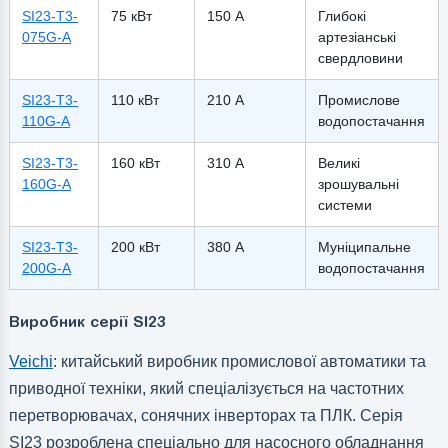
SI23-T3-
75 кВт
150 А
Глибокі
075G-A
артезіанські
свердловини
SI23-T3-
110 кВт
210 А
Промислове
110G-A
водопостачання
SI23-T3-
160 кВт
310 А
Великі
160G-A
зрошувальні
системи
SI23-T3-
200 кВт
380 А
Муніципальне
200G-A
водопостачання
Виробник серії SI23
Veichi
: китайський виробник промислової автоматики та
приводної техніки, який спеціалізується на частотних
перетворювачах, сонячних інверторах та ПЛК. Серія
SI23 розроблена спеціально для насосного обладнання