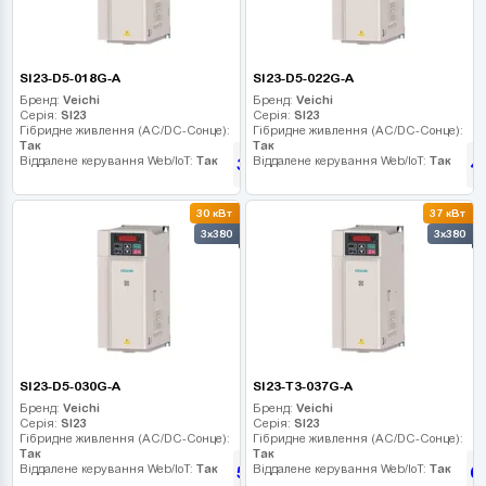
SI23-D5-018G-A
SI23-D5-022G-A
Бренд:
Veichi
Бренд:
Veichi
Серія:
SI23
Серія:
SI23
Гібридне живлення (AC/DC-Сонце):
Гібридне живлення (AC/DC-Сонце):
Так
Так
Віддалене керування Web/IoT:
Так
Віддалене керування Web/IoT:
Так
37 035
4
грн
30 кВт
37 кВт
3x380
3x380
SI23-D5-030G-A
SI23-T3-037G-A
Бренд:
Veichi
Бренд:
Veichi
Серія:
SI23
Серія:
SI23
Гібридне живлення (AC/DC-Сонце):
Гібридне живлення (AC/DC-Сонце):
Так
Так
Віддалене керування Web/IoT:
Так
Віддалене керування Web/IoT:
Так
56 385
6
грн