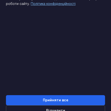
роботи сайту.
Політика конфіденційності
(093) 170 14 25
Знайдемо. Підкажемо. Домовимося
Відгуки Google
4.9
★★★★★
Контакти
Прийняти все
Відхилити