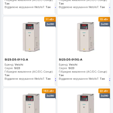
Так
Так
Віддалене керування Web/IoT:
Так
Віддалене керування Web/IoT:
Так
15 570
1
грн
11 кВт
15 кВт
3x380
3x380
SI23-D5-011G-A
SI23-D5-015G-A
Бренд:
Veichi
Бренд:
Veichi
Серія:
SI23
Серія:
SI23
Гібридне живлення (AC/DC-Сонце):
Гібридне живлення (AC/DC-Сонце):
Так
Так
Віддалене керування Web/IoT:
Так
Віддалене керування Web/IoT:
Так
23 445
3
грн
18.5 кВт
22 кВт
3x380
3x380