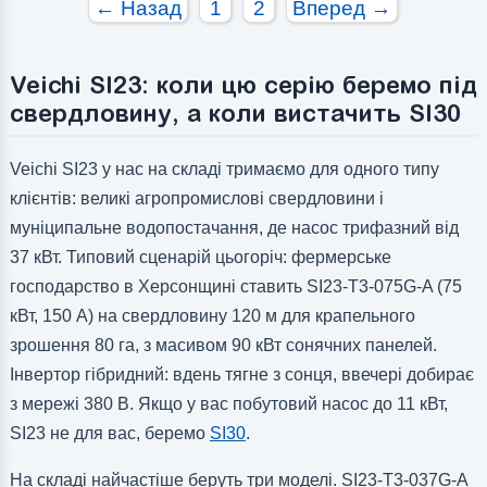
← Назад
1
2
Вперед →
Veichi SI23: коли цю серію беремо під
свердловину, а коли вистачить SI30
Veichi SI23 у нас на складі тримаємо для одного типу
клієнтів: великі агропромислові свердловини і
муніципальне водопостачання, де насос трифазний від
37 кВт. Типовий сценарій цьогоріч: фермерське
господарство в Херсонщині ставить SI23-T3-075G-A (75
кВт, 150 А) на свердловину 120 м для крапельного
зрошення 80 га, з масивом 90 кВт сонячних панелей.
Інвертор гібридний: вдень тягне з сонця, ввечері добирає
з мережі 380 В. Якщо у вас побутовий насос до 11 кВт,
SI23 не для вас, беремо
SI30
.
На складі найчастіше беруть три моделі. SI23-T3-037G-A