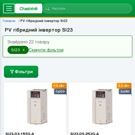
Chastotnik
Головна
PV гібридний інвертор SI23
PV гібридний інвертор SI23
Знайдено 22 товару
×
SI23
Скинути фільтри
Фільтри
1.5 кВт
2.2 кВт
1x220
3x380
SI23-D3-1R5G-A
SI23-D5-2R2G-A