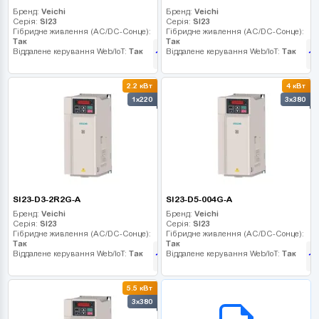
Бренд:
Veichi
Бренд:
Veichi
Серія:
SI23
Серія:
SI23
Гібридне живлення (AC/DC-Сонце):
Гібридне живлення (AC/DC-Сонце):
Так
Так
Віддалене керування Web/IoT:
Так
Віддалене керування Web/IoT:
Так
11 430
1
грн
2.2 кВт
4 кВт
1x220
3x380
SI23-D3-2R2G-A
SI23-D5-004G-A
Бренд:
Veichi
Бренд:
Veichi
Серія:
SI23
Серія:
SI23
Гібридне живлення (AC/DC-Сонце):
Гібридне живлення (AC/DC-Сонце):
Так
Так
Віддалене керування Web/IoT:
Так
Віддалене керування Web/IoT:
Так
13 410
1
грн
5.5 кВт
B2B СЕРВІС
3x380