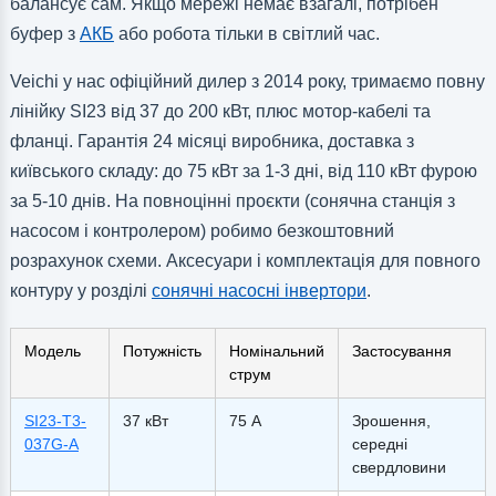
балансує сам. Якщо мережі немає взагалі, потрібен
буфер з
АКБ
або робота тільки в світлий час.
Veichi у нас офіційний дилер з 2014 року, тримаємо повну
лінійку SI23 від 37 до 200 кВт, плюс мотор-кабелі та
фланці. Гарантія 24 місяці виробника, доставка з
київського складу: до 75 кВт за 1-3 дні, від 110 кВт фурою
за 5-10 днів. На повноцінні проєкти (сонячна станція з
насосом і контролером) робимо безкоштовний
розрахунок схеми. Аксесуари і комплектація для повного
контуру у розділі
сонячні насосні інвертори
.
Модель
Потужність
Номінальний
Застосування
струм
SI23-T3-
37 кВт
75 А
Зрошення,
037G-A
середні
свердловини