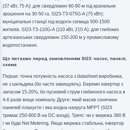
(37 кВт, 75 А): для свердловин 60-80 м під крапельне
зрошення на 30-50 га. SI23-T3-075G-A (75 кВт):
муніципальні станції під водогін селища 500-1500
жителів. SI23-T3-110G-A (110 кВт, 210 А): для глибоких
артезіанських свердловин 150-200 м у промисловому
водопостачанні.
Що питаємо перед замовленням SI23: насос, панелі,
схема
Перше: точна потужність насоса з datasheet виробника,
не з шильдика (бо часто завищують). Беремо інвертор з
запасом 15-20%, бо пусковий струм глибинного насоса в
4-6 разів вище номіналу. Друге: який масив сонячних
панелей плануєте і яка вхідна напруга MPPT (SI23
тримає 250-800 В на DC-вході). Третє: чи є мережа 380 В
і чи буде Net Metering. Якщо мережа стабільна, інвертор