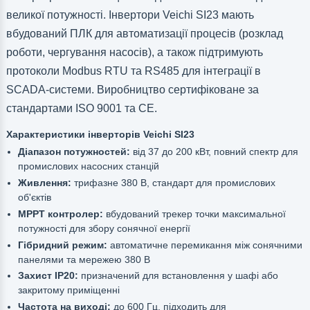
великої потужності. Інвертори Veichi SI23 мають
вбудований ПЛК для автоматизації процесів (розклад
роботи, чергування насосів), а також підтримують
протоколи Modbus RTU та RS485 для інтеграції в
SCADA-системи. Виробництво сертифіковане за
стандартами ISO 9001 та CE.
Характеристики інверторів Veichi SI23
Діапазон потужностей:
від 37 до 200 кВт, повний спектр для
промислових насосних станцій
Живлення:
трифазне 380 В, стандарт для промислових
об'єктів
MPPT контролер:
вбудований трекер точки максимальної
потужності для збору сонячної енергії
Гібридний режим:
автоматичне перемикання між сонячними
панелями та мережею 380 В
Захист IP20:
призначений для встановлення у шафі або
закритому приміщенні
Частота на виході:
до 600 Гц, підходить для