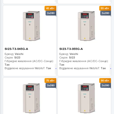
45 кВт
55 кВт
3x380
3x380
SI23-T3-045G-A
SI23-T3-055G-A
Бренд:
Veichi
Бренд:
Veichi
Серія:
SI23
Серія:
SI23
Гібридне живлення (AC/DC-Сонце):
Гібридне живлення (AC/DC-Сонце):
Так
Так
Віддалене керування Web/IoT:
Так
Віддалене керування Web/IoT:
Так
111 015
1
грн
75 кВт
90 кВт
3x380
3x380