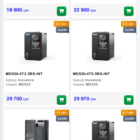
18 900
22 900
грн
грн
2.2 кВт
5.5 кВт
3x380
3x380
MD520-4T2.2BS-INT
MD520-4T5.5BS-INT
Бренд:
Inovance
Бренд:
Inovance
Серия:
MD520
Серия:
MD520
29 700
29 970
грн
грн
11 кВт
3.7 кВт
3x380
3x380