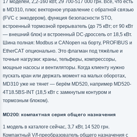
17 моделей, 2,2-160 кВт, 29 700-517 000 грн. Всё, что есть
в MD310, плюс векторное управление с обратной связью
(FVC с энкодером), функция безопасности STO,
встроенный тормозной прерыватель (до 75 кВт; от 90 кВт
— внешний блок) и встроенный DC-дроссель от 18,5 кВт.
Шина полная: Modbus и CANopen на борту, PROFIBUS и
EtherCAT опционально. Это флагман под тяжёлые и
точные нагрузки: краны, тельферы, компрессоры,
мощные насосы и вентиляторы. Когда клиенту нужно
пускать кран или держать момент на малых оборотах,
MD310 уже не тянет — берём MD520, например MD520-
4T18.5BS-INT (18,5 кВт с замкнутым контуром и
тормозным блоком).
MD200: компактная серия общего назначения
1 модель в каталоге сейчас, 3,7 кВт, 14 520 грн.
Компактный V/f-преобразователь общего назначения с