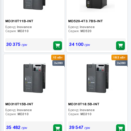
MD310T11B-INT
MD520-4T3.7BS-INT
Бренд:
Inovance
Бренд:
Inovance
Серия:
MD310
Серия:
MD520
30 375
34 100
грн
грн
15 кВт
18.5 кВт
3x380
3x380
MD310T15B-INT
MD310T18.5B-INT
Бренд:
Inovance
Бренд:
Inovance
Серия:
MD310
Серия:
MD310
35 482
39 547
грн
грн