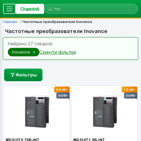
Chastotnik
Главная
Частотные преобразователи Inovance
Частотные преобразователи Inovance
Найдено 27 товаров
×
Inovance
Скинути фільтри
Фильтры
0.8 кВт
1.5 кВт
3x380
3x380
MD310T0.75B-INT
MD310T1.5B-INT