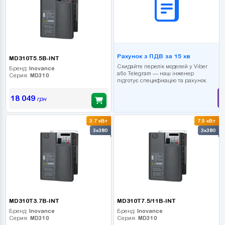
Рахунок з ПДВ за 15 хв
MD310T5.5B-INT
Скидайте перелік моделей у Viber
Бренд:
Inovance
або Telegram — наш інженер
Серия:
MD310
підготує специфікацію та рахунок.
18 049
грн
3.7 кВт
7.5 кВт
3x380
3x380
MD310T3.7B-INT
MD310T7.5/11B-INT
Бренд:
Inovance
Бренд:
Inovance
Серия:
MD310
Серия:
MD310