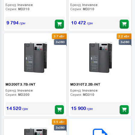
Бренд:
Inovance
Бренд:
Inovance
Серия:
MD310
Серия:
MD310
9 794
10 472
грн
грн
3.7 кВт
2.2 кВт
3x380
3x380
MD200T3.7B-INT
MD310T2.2B-INT
Бренд:
Inovance
Бренд:
Inovance
Серия:
MD200
Серия:
MD310
14 520
15 900
грн
грн
5.5 кВт
B2B СЕРВІС
3x380