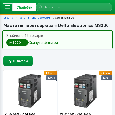
Chastotnik
Головна
Частотні перетворювачі
Серія: MS300
Частотні перетворювачі Delta Electronics MS300
Знайдено 16 товарів
×
MS300
Скинути фільтри
Фільтри
1.5 кВт
2.2 кВт
1x220
1x220
VFD7A5MS21AFSAA
VFD11AMS21AFSAA