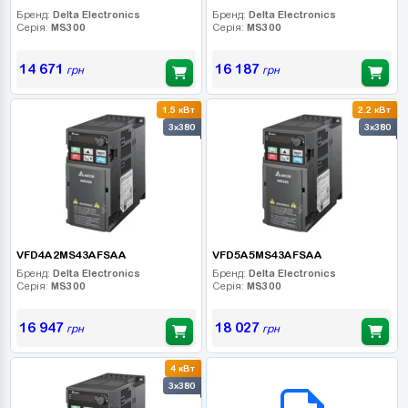
Бренд:
Delta Electronics
Бренд:
Delta Electronics
Серія:
MS300
Серія:
MS300
14 671
16 187
грн
грн
1.5 кВт
2.2 кВт
3x380
3x380
VFD4A2MS43AFSAA
VFD5A5MS43AFSAA
Бренд:
Delta Electronics
Бренд:
Delta Electronics
Серія:
MS300
Серія:
MS300
16 947
18 027
грн
грн
4 кВт
B2B СЕРВІС
3x380