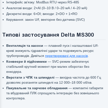
Інтерфейс зв'язку: ModBus RTU через RS-485
Аналогові входи: 2×AI (0–10 В / 0–20 мА / 4–20 мА)
Дискретні входи: 6×DI; виходи: 2×DO + 1×RO
Керування: закон U/f, векторне без датчика (SVC)
Типові застосування Delta MS300
Вентиляція та насоси
— плавний пуск і налаштовані U/f-
криві знижують гідравлічні удари та подовжують ресурс
трубопроводів. Дивіться
перетворювачі для насосів
.
Конвеєри й підйомники
— SVC-режим забезпечує
стабільний крутний момент при малих оборотах без
енкодера.
Верстати з ЧПК та шпинделі
— вихідна частота до 600 Гц
дозволяє розганяти шпинделі на 12 000–18 000 об/хв.
Пакувальне та харчове обладнання
— компактні габарити
та вбудований ПЛК спрощують інтеграцію без зовнішнього
контролера.