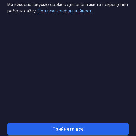
Політика конфіденційності
Ми використовуємо cookies для аналітики та покращення
роботи сайту.
Політика конфіденційності
(093) 170 14 25
Знайдемо. Підкажемо. Домовимося
Відгуки Google
4.9
★★★★★
Контакти
Прийняти все