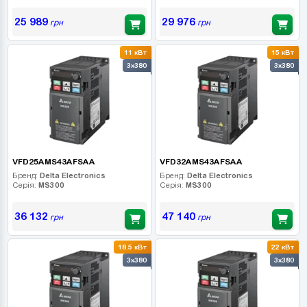
25 989
29 976
грн
грн
11 кВт
15 кВт
3x380
3x380
VFD25AMS43AFSAA
VFD32AMS43AFSAA
Бренд:
Delta Electronics
Бренд:
Delta Electronics
Серія:
MS300
Серія:
MS300
36 132
47 140
грн
грн
18.5 кВт
22 кВт
3x380
3x380