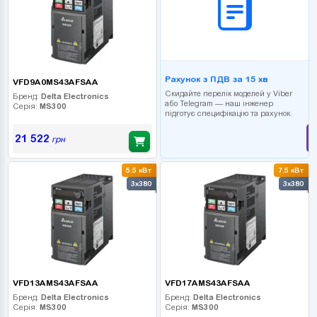
Рахунок з ПДВ за 15 хв
VFD9A0MS43AFSAA
Скидайте перелік моделей у Viber
Бренд:
Delta Electronics
або Telegram — наш інженер
Серія:
MS300
підготує специфікацію та рахунок.
21 522
грн
5.5 кВт
7.5 кВт
3x380
3x380
VFD13AMS43AFSAA
VFD17AMS43AFSAA
Бренд:
Delta Electronics
Бренд:
Delta Electronics
Серія:
MS300
Серія:
MS300