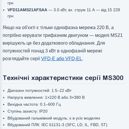
грн
VFD11AMS21AFSAA
— 3.0 кВт, вх. струм 11 А — від 15 228
грн
Якщо на об'єкті є тільки однофазна мережа 220 В, а
потрібно керувати трифазним двигуном — моделі MS21
вирішують це без додаткового обладнання. Для
потужностей понад 3 кВт в однофазній мережі
розглядайте серії
VFD-E або VFD-EL
.
Технічні характеристики серії MS300
Діапазон потужностей: 1.5–22 кВт
Напруга живлення: 1×220 В або 3×380 В
Вихідна частота: 0.1–600 Гц
Ступінь захисту: IP20
Вбудований гальмівний модуль: є в усіх моделях
Вбудований ПЛК: IEC 61131-3 (SFC, LD, IL, FBD, ST)