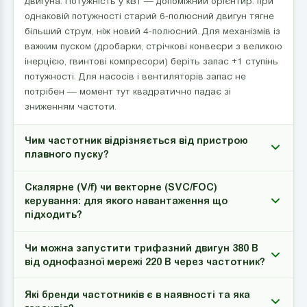
двигуна. Потужність у кВт — допоміжний орієнтир: при
однаковій потужності старий 6-полюсний двигун тягне
більший струм, ніж новий 4-полюсний. Для механізмів із
важким пуском (дробарки, стрічкові конвеєри з великою
інерцією, гвинтові компресори) беріть запас +1 ступінь
потужності. Для насосів і вентиляторів запас не
потрібен — момент тут квадратично падає зі
зниженням частоти.
Чим частотник відрізняється від пристрою
плавного пуску?
Скалярне (V/f) чи векторне (SVC/FOC)
керування: для якого навантаження що
підходить?
Чи можна запустити трифазний двигун 380 В
від однофазної мережі 220 В через частотник?
Які бренди частотників є в наявності та яка