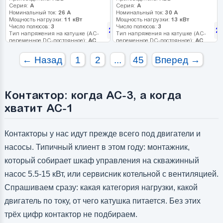
Серия:
A
Серия:
A
Номинальный ток:
26 А
Номинальный ток:
30 А
Мощность нагрузки:
11 кВт
Мощность нагрузки:
13 кВт
Число полюсов:
3
Число полюсов:
3
241
2
грн
Тип напряжения на катушке (AC-
Тип напряжения на катушке (AC-
переменное DC-постоянное):
AC
переменное DC-постоянное):
AC
Напряжение катушки:
24 В
Напряжение катушки:
220 В
Дополнительные контакты:
1H3
Дополнительные контакты:
1HO
← Назад
1
2
...
45
Вперед →
Контактор: когда AC-3, а когда
хватит AC-1
Контакторы у нас идут прежде всего под двигатели и
насосы. Типичный клиент в этом году: монтажник,
который собирает шкаф управления на скважинный
насос 5.5-15 кВт, или сервисник котельной с вентиляцией.
Спрашиваем сразу: какая категория нагрузки, какой
двигатель по току, от чего катушка питается. Без этих
трёх цифр контактор не подбираем.