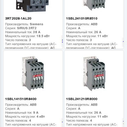
3RT2028-1AL20
1SBL241010R8510
Производитель:
Siemens
Производитель:
ABB
Серия:
SIRIUS 3RT2
Серия:
A
Номинальный ток:
38 А
Номинальный ток:
26 А
Мощность нагрузки:
18.5 кВт
Мощность нагрузки:
11 кВт
Число полюсов:
3
Число полюсов:
3
2 500
грн
1
Тип напряжения на катушке (AC-
Тип напряжения на катушке (AC-
переменное DC-постоянное):
AC
переменное DC-постоянное):
AC
Напряжение катушки:
230 В
Напряжение катушки:
380 В
Дополнительные контакты:
Дополнительные контакты:
1HO
1SBL141510R8400
1SBL241210R8000
Производитель:
ABB
Производитель:
ABB
Серия:
A
Серия:
A
Номинальный ток:
9 А
Номинальный ток:
26 А
Мощность нагрузки:
4 кВт
Мощность нагрузки:
11 кВт
Число полюсов:
4
Число полюсов:
4
14
7
грн
Тип напряжения на катушке (AC-
Тип напряжения на катушке (AC-