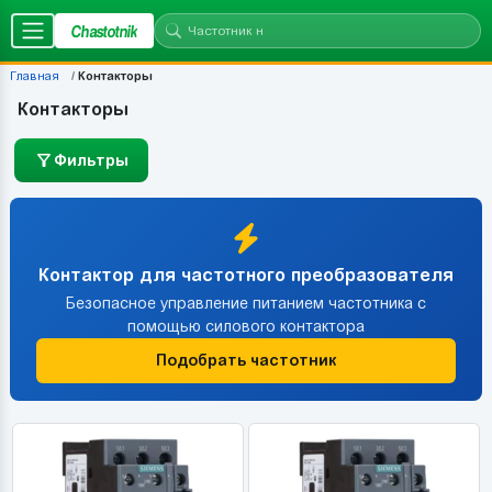
Chastotnik
Главная
Контакторы
Контакторы
Фильтры
Контактор для частотного преобразователя
Безопасное управление питанием частотника с
помощью силового контактора
Подобрать частотник