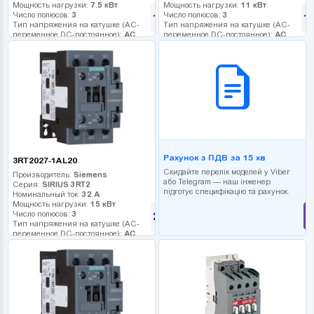
Мощность нагрузки:
7.5 кВт
Мощность нагрузки:
11 кВт
Число полюсов:
3
Число полюсов:
3
1 250
1
грн
Тип напряжения на катушке (AC-
Тип напряжения на катушке (AC-
переменное DC-постоянное):
AC
переменное DC-постоянное):
AC
Напряжение катушки:
230 В
Напряжение катушки:
230 В
Дополнительные контакты:
Дополнительные контакты:
B2B СЕРВІС
Рахунок з ПДВ за 15 хв
3RT2027-1AL20
Скидайте перелік моделей у Viber
Производитель:
Siemens
або Telegram — наш інженер
Серия:
SIRIUS 3RT2
підготує специфікацію та рахунок.
Номинальный ток:
32 А
Мощность нагрузки:
15 кВт
Число полюсов:
3
2 200
грн
Тип напряжения на катушке (AC-
переменное DC-постоянное):
AC
Напряжение катушки:
230 В
Дополнительные контакты: