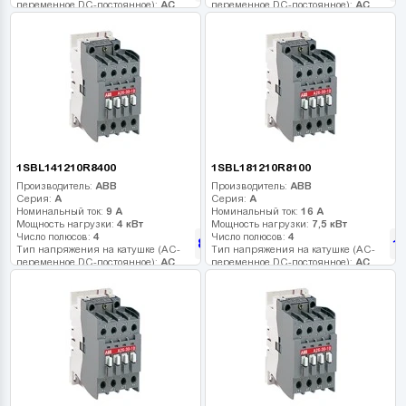
переменное DC-постоянное):
AC
переменное DC-постоянное):
AC
Напряжение катушки:
110 В
Напряжение катушки:
220 В
Дополнительные контакты:
-
Дополнительные контакты:
-
1SBL141210R8400
1SBL181210R8100
Производитель:
ABB
Производитель:
ABB
Серия:
A
Серия:
A
Номинальный ток:
9 А
Номинальный ток:
16 А
Мощность нагрузки:
4 кВт
Мощность нагрузки:
7,5 кВт
Число полюсов:
4
Число полюсов:
4
80
1
грн
Тип напряжения на катушке (AC-
Тип напряжения на катушке (AC-
переменное DC-постоянное):
AC
переменное DC-постоянное):
AC
Напряжение катушки:
110 В
Напряжение катушки:
24 В
Дополнительные контакты:
-
Дополнительные контакты:
-