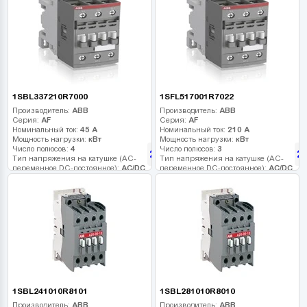
1SBL337210R7000
1SFL517001R7022
Производитель:
ABB
Производитель:
ABB
Серия:
AF
Серия:
AF
Номинальный ток:
45 А
Номинальный ток:
210 А
Мощность нагрузки:
кВт
Мощность нагрузки:
кВт
Число полюсов:
4
Число полюсов:
3
232
2
грн
Тип напряжения на катушке (AC-
Тип напряжения на катушке (AC-
переменное DC-постоянное):
AC/DC
переменное DC-постоянное):
AC/DC
Напряжение катушки:
100-250 В
Напряжение катушки:
100-250 В
Дополнительные контакты:
-
Дополнительные контакты:
2НО+2НЗ
1SBL241010R8101
1SBL281010R8010
Производитель:
ABB
Производитель:
ABB