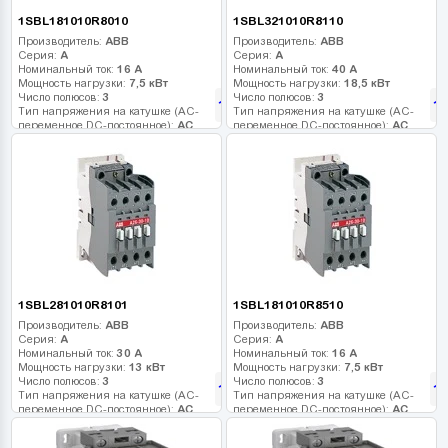
1SBL181010R8010
1SBL321010R8110
Производитель:
ABB
Производитель:
ABB
Серия:
A
Серия:
A
Номинальный ток:
16 А
Номинальный ток:
40 А
Мощность нагрузки:
7,5 кВт
Мощность нагрузки:
18,5 кВт
Число полюсов:
3
Число полюсов:
3
106
1
грн
Тип напряжения на катушке (AC-
Тип напряжения на катушке (AC-
переменное DC-постоянное):
AC
переменное DC-постоянное):
AC
Напряжение катушки:
220 В
Напряжение катушки:
24 В
Дополнительные контакты:
1HO
Дополнительные контакты:
1HO
1SBL281010R8101
1SBL181010R8510
Производитель:
ABB
Производитель:
ABB
Серия:
A
Серия:
A
Номинальный ток:
30 А
Номинальный ток:
16 А
Мощность нагрузки:
13 кВт
Мощность нагрузки:
7,5 кВт
Число полюсов:
3
Число полюсов:
3
116
1
грн
Тип напряжения на катушке (AC-
Тип напряжения на катушке (AC-
переменное DC-постоянное):
AC
переменное DC-постоянное):
AC
Напряжение катушки:
24 В
Напряжение катушки:
380 В
Дополнительные контакты:
1H3
Дополнительные контакты:
1HO