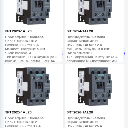
3RT2023-1AL20
3RT2024-1AL20
Производитель:
Siemens
Производитель:
Siemens
Серия:
SIRIUS 3RT2
Серия:
SIRIUS 3RT2
Номинальный ток:
9 А
Номинальный ток:
12 А
Мощность нагрузки:
4 кВт
Мощность нагрузки:
5.5 кВт
Число полюсов:
3
Число полюсов:
3
850
9
грн
Тип напряжения на катушке (AC-
Тип напряжения на катушке (AC-
переменное DC-постоянное):
AC
переменное DC-постоянное):
AC
Напряжение катушки:
230 В
Напряжение катушки:
230 В
Дополнительные контакты:
Дополнительные контакты:
3RT2025-1AL20
3RT2026-1AL20
Производитель:
Siemens
Производитель:
Siemens
Серия:
SIRIUS 3RT2
Серия:
SIRIUS 3RT2
Номинальный ток:
17 А
Номинальный ток:
25 А