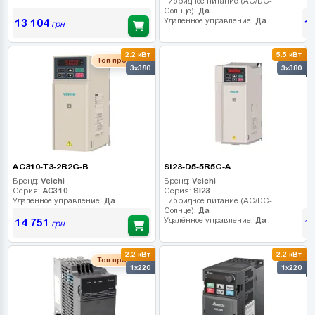
Гибридное питание (AC/DC-
Солнце):
Да
Удалённое управление:
Да
13 104
1
грн
2.2 кВт
5.5 кВт
Топ продаж
3x380
3x380
AC310-T3-2R2G-B
SI23-D5-5R5G-A
Бренд:
Veichi
Бренд:
Veichi
Серия:
AC310
Серия:
SI23
Удалённое управление:
Да
Гибридное питание (AC/DC-
Солнце):
Да
Удалённое управление:
Да
14 751
1
грн
2.2 кВт
2.2 кВт
Топ продаж
1x220
1x220