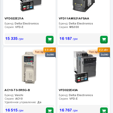
VFD022E21A
VFD11AMS21AFSAA
Бренд:
Delta Electronics
Бренд:
Delta Electronics
Серия:
VFD-E
Серия:
MS300
15 335
16 187
грн
грн
5.5 кВт
2.2 кВт
Топ продаж
Топ продаж
3x380
3x380
AC10-T3-5R5G-B
VFD022E43A
Бренд:
Veichi
Бренд:
Delta Electronics
Серия:
AC10
Серия:
VFD-E
Удалённое управление:
Да
16 515
16 767
грн
грн