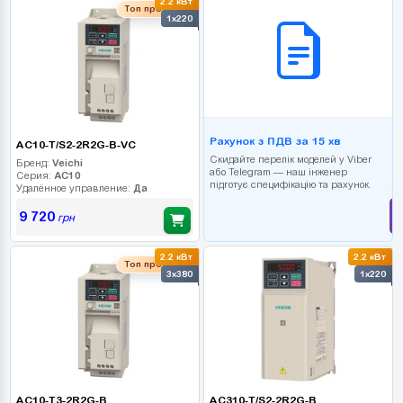
2.2 кВт
B2B СЕРВІС
Топ продаж
1x220
Рахунок з ПДВ за 15 хв
AC10-T/S2-2R2G-B-VC
Скидайте перелік моделей у Viber
Бренд:
Veichi
або Telegram — наш інженер
Серия:
AC10
підготує специфікацію та рахунок.
Удалённое управление:
Да
9 720
грн
2.2 кВт
2.2 кВт
Топ продаж
3x380
1x220
AC10-T3-2R2G-B
AC310-T/S2-2R2G-B