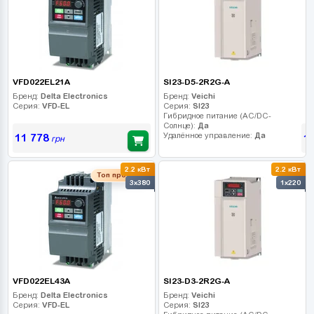
VFD022EL21A
SI23-D5-2R2G-A
Бренд:
Delta Electronics
Бренд:
Veichi
Серия:
VFD-EL
Серия:
SI23
Гибридное питание (AC/DC-
Солнце):
Да
Удалённое управление:
Да
11 778
1
грн
2.2 кВт
2.2 кВт
Топ продаж
3x380
1x220
VFD022EL43A
SI23-D3-2R2G-A
Бренд:
Delta Electronics
Бренд:
Veichi
Серия:
VFD-EL
Серия:
SI23