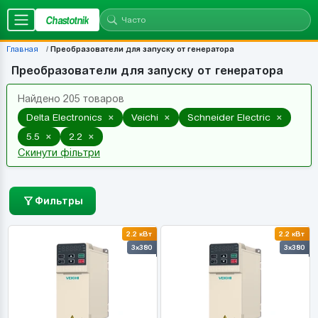
Chastotnik
Главная
Преобразователи для запуску от генератора
Преобразователи для запуску от генератора
Найдено 205 товаров
×
×
×
Delta Electronics
Veichi
Schneider Electric
×
×
5.5
2.2
Скинути фільтри
Фильтры
2.2 кВт
2.2 кВт
3x380
3x380