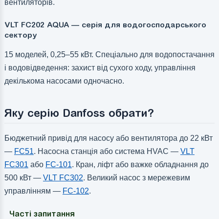
вентиляторів.
VLT FC202 AQUA — серія для водогосподарського
сектору
15 моделей, 0,25–55 кВт. Спеціально для водопостачання
і водовідведення: захист від сухого ходу, управління
декількома насосами одночасно.
Яку серію Danfoss обрати?
Бюджетний привід для насосу або вентилятора до 22 кВт
—
FC51
. Насосна станція або система HVAC —
VLT
FC301
або
FC-101
. Кран, ліфт або важке обладнання до
500 кВт —
VLT FC302
. Великий насос з мережевим
управлінням —
FC-102
.
Часті запитання