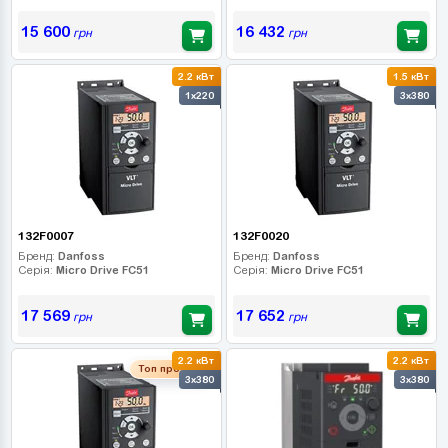
15 600
16 432
грн
грн
2.2 кВт
1.5 кВт
1x220
3x380
132F0007
132F0020
Бренд:
Danfoss
Бренд:
Danfoss
Серія:
Micro Drive FC51
Серія:
Micro Drive FC51
17 569
17 652
грн
грн
2.2 кВт
2.2 кВт
Топ продаж
3x380
3x380