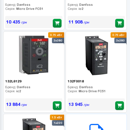
Бренд:
Danfoss
Бренд:
Danfoss
Серія:
Micro Drive FC51
Серія:
ic2
10 435
11 908
грн
грн
0.75 кВт
0.75 кВт
3x380
3x380
132L6129
132F0018
Бренд:
Danfoss
Бренд:
Danfoss
Серія:
ic2
Серія:
Micro Drive FC51
13 884
13 945
грн
грн
1.5 кВт
B2B СЕРВІС
1x220