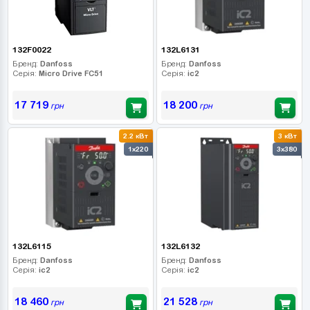
132F0022
132L6131
Бренд:
Danfoss
Бренд:
Danfoss
Серія:
Micro Drive FC51
Серія:
ic2
17 719
18 200
грн
грн
2.2 кВт
3 кВт
1x220
3x380
132L6115
132L6132
Бренд:
Danfoss
Бренд:
Danfoss
Серія:
ic2
Серія:
ic2
18 460
21 528
грн
грн