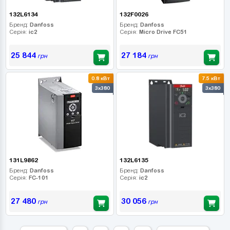
132L6134
132F0026
Бренд:
Danfoss
Бренд:
Danfoss
Серія:
ic2
Серія:
Micro Drive FC51
25 844
27 184
грн
грн
0.8 кВт
7.5 кВт
3x380
3x380
131L9862
132L6135
Бренд:
Danfoss
Бренд:
Danfoss
Серія:
FC-101
Серія:
ic2
27 480
30 056
грн
грн