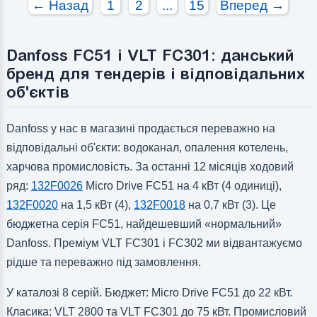
← Назад
1
2
...
15
Вперед →
Danfoss FC51 і VLT FC301: данський
бренд для тендерів і відповідальних
об'єктів
Danfoss у нас в магазині продається переважно на
відповідальні об'єкти: водоканал, опалення котелень,
харчова промисловість. За останні 12 місяців ходовий
ряд:
132F0026
Micro Drive FC51 на 4 кВт (4 одиниці),
132F0020
на 1,5 кВт (4),
132F0018
на 0,7 кВт (3). Це
бюджетна серія FC51, найдешевший «нормальний»
Danfoss. Преміум VLT FC301 і FC302 ми відвантажуємо
рідше та переважно під замовлення.
У каталозі 8 серій. Бюджет: Micro Drive FC51 до 22 кВт.
Класика: VLT 2800 та VLT FC301 до 75 кВт. Промисловий