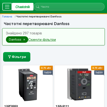
Chastotnik
Головна
Частотні перетворювачі Danfoss
Частотні перетворювачі Danfoss
Знайдено 297 товарів
×
Danfoss
Скинути фільтри
Фільтри
0.75 кВт
0.75 кВт
1x220
1x220
132F0003
132L6111