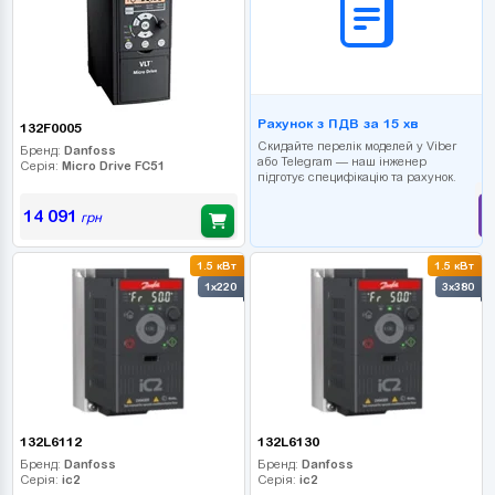
Рахунок з ПДВ за 15 хв
132F0005
Скидайте перелік моделей у Viber
Бренд:
Danfoss
або Telegram — наш інженер
Серія:
Micro Drive FC51
підготує специфікацію та рахунок.
14 091
грн
1.5 кВт
1.5 кВт
1x220
3x380
132L6112
132L6130
Бренд:
Danfoss
Бренд:
Danfoss
Серія:
ic2
Серія:
ic2