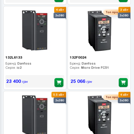
4 кВт
3 кВт
Топ продаж
3x380
3x380
132L6133
132F0024
Бренд:
Danfoss
Бренд:
Danfoss
Серія:
ic2
Серія:
Micro Drive FC51
23 400
25 066
грн
грн
5.5 кВт
4 кВт
Топ продаж
3x380
3x380