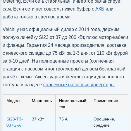
Metering. Если сеть стабильная, инвертор балансирует
сам. Если сети нет совсем, нужен буфер с
АКБ
или
работа только в светлое время.
Veichi у нас официальный дилер с 2014 года, держим
полную линейку SI23 от 37 до 200 кВт, плюс мотор-кабели
и фланцы. Гарантия 24 месяца производителя, доставка
с киевского склада: до 75 кВт за 1-3 дня, от 110 кВт фурой
за 5-10 дней. На полноценные проекты (солнечная
станция с насосом и контроллером) делаем бесплатный
расчёт схемы. Аксессуары и комплектация для полного
контура в разделе
солнечные насосные инверторы
.
Модель
Мощность
Номинальный
Применение
ток
SI23-T3-
37 кВт
75 А
Орошение,
037G-A
средние