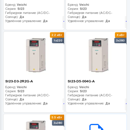
Бренд:
Veichi
Бренд:
Veichi
Серия:
SI23
Серия:
SI23
Гибридное питание (AC/DC-
Гибридное питание (AC/DC-
Солнце):
Да
Солнце):
Да
Удалённое управление:
Да
Удалённое управление:
Да
11 430
1
грн
2.2 кВт
4 кВт
1x220
3x380
SI23-D3-2R2G-A
SI23-D5-004G-A
Бренд:
Veichi
Бренд:
Veichi
Серия:
SI23
Серия:
SI23
Гибридное питание (AC/DC-
Гибридное питание (AC/DC-
Солнце):
Да
Солнце):
Да
Удалённое управление:
Да
Удалённое управление:
Да
13 410
1
грн
5.5 кВт
B2B СЕРВІС
3x380