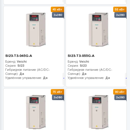
45 кВт
55 кВт
3x380
3x380
SI23-T3-045G-A
SI23-T3-055G-A
Бренд:
Veichi
Бренд:
Veichi
Серия:
SI23
Серия:
SI23
Гибридное питание (AC/DC-
Гибридное питание (AC/DC-
Солнце):
Да
Солнце):
Да
Удалённое управление:
Да
Удалённое управление:
Да
111 015
1
грн
75 кВт
90 кВт
3x380
3x380