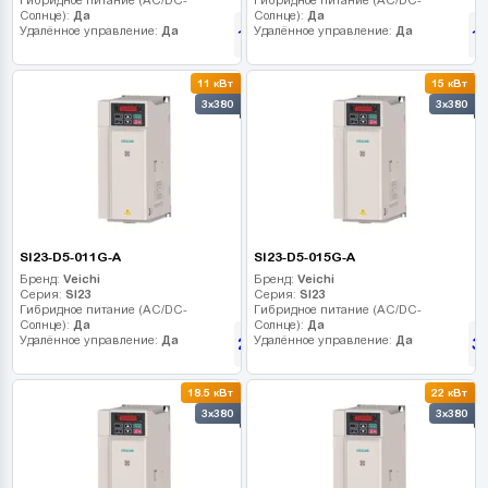
Солнце):
Да
Солнце):
Да
Удалённое управление:
Да
Удалённое управление:
Да
15 570
1
грн
11 кВт
15 кВт
3x380
3x380
SI23-D5-011G-A
SI23-D5-015G-A
Бренд:
Veichi
Бренд:
Veichi
Серия:
SI23
Серия:
SI23
Гибридное питание (AC/DC-
Гибридное питание (AC/DC-
Солнце):
Да
Солнце):
Да
Удалённое управление:
Да
Удалённое управление:
Да
23 445
3
грн
18.5 кВт
22 кВт
3x380
3x380