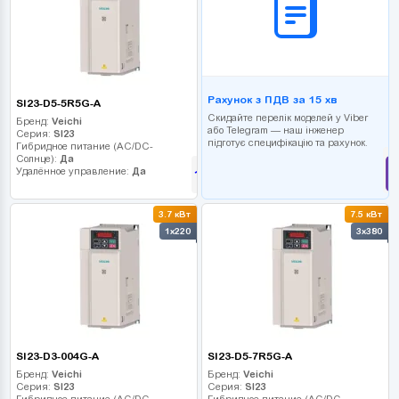
Рахунок з ПДВ за 15 хв
SI23-D5-5R5G-A
Скидайте перелік моделей у Viber
Бренд:
Veichi
або Telegram — наш інженер
Серия:
SI23
підготує специфікацію та рахунок.
Гибридное питание (AC/DC-
Солнце):
Да
Удалённое управление:
Да
14 805
грн
3.7 кВт
7.5 кВт
1x220
3x380
SI23-D3-004G-A
SI23-D5-7R5G-A
Бренд:
Veichi
Бренд:
Veichi
Серия:
SI23
Серия:
SI23
Гибридное питание (AC/DC-
Гибридное питание (AC/DC-