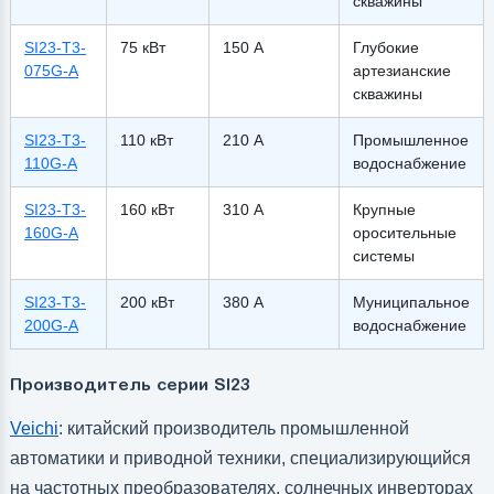
скважины
SI23-T3-
75 кВт
150 А
Глубокие
075G-A
артезианские
скважины
SI23-T3-
110 кВт
210 А
Промышленное
110G-A
водоснабжение
SI23-T3-
160 кВт
310 А
Крупные
160G-A
оросительные
системы
SI23-T3-
200 кВт
380 А
Муниципальное
200G-A
водоснабжение
Производитель серии SI23
Veichi
: китайский производитель промышленной
автоматики и приводной техники, специализирующийся
на частотных преобразователях, солнечных инверторах