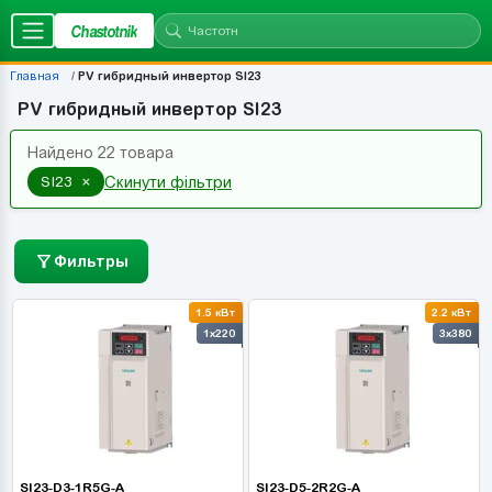
Chastotnik
Главная
PV гибридный инвертор SI23
PV гибридный инвертор SI23
Найдено 22 товара
×
SI23
Скинути фільтри
Фильтры
1.5 кВт
2.2 кВт
1x220
3x380
SI23-D3-1R5G-A
SI23-D5-2R2G-A