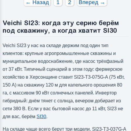
← Назад
1
2
Вперед →
Veichi SI23: когда эту серию берём
под скважину, а когда хватит SI30
Veichi SI23 у нас на складе держим под один тип
клиентов: крупные агропромышленные скважины и
муниципальное водоснабжение, где насос трёхфазный
от 37 кВт. Типичный сценарий в этом году: фермерское
хозяйство в Херсонщине ставит SI23-T3-075G-A (75 кВт,
150 А) на скважину 120 м для капельного орошения 80
га, с массивом 90 кВт солнечных панелей. Инвертор
гибридный: днём тянет с солнца, вечером добирает из
сети 380 В. Если у вас бытовой насос до 11 кВт, SI23 не
для вас, берём
SI30
.
На складе чаще всего берут три модели. SI23-T3-037G-A