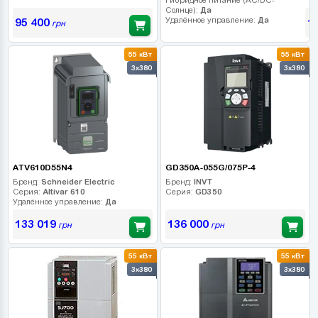
Солнце):
Да
Удалённое управление:
Да
95 400
1
грн
55 кВт
55 кВт
3x380
3x380
ATV610D55N4
GD350A-055G/075P-4
Бренд:
Schneider Electric
Бренд:
INVT
Серия:
Altivar 610
Серия:
GD350
Удалённое управление:
Да
133 019
136 000
грн
грн
55 кВт
55 кВт
3x380
3x380