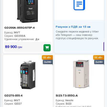
Рахунок з ПДВ за 15 хв
GD200A-055G/075P-4
Скидайте перелік моделей у Viber
Бренд:
INVT
або Telegram — наш інженер
Серия:
GD200A
підготує специфікацію та рахунок.
Удалённое управление:
Да
89 900
грн
55 кВт
55 кВт
3x380
3x380
GD270-055-4
SI23-T3-055G-A
Бренд:
INVT
Бренд:
Veichi
Серия:
GD27
Серия:
SI23
Гибридное питание (AC/DC-