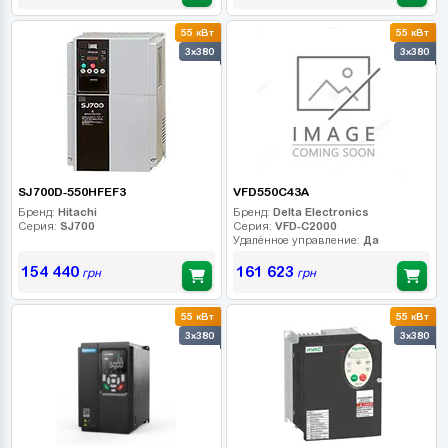
55 кВт
55 кВт
3x380
3x380
SJ700D-550HFEF3
VFD550C43A
Бренд:
Hitachi
Бренд:
Delta Electronics
Серия:
SJ700
Серия:
VFD-C2000
Удалённое управление:
Да
154 440
161 623
грн
грн
55 кВт
55 кВт
3x380
3x380