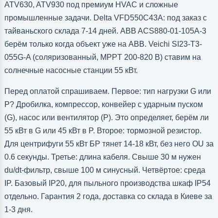
ATV630, ATV930 под премиум HVAC и сложные
промышленные задачи. Delta VFD550C43A: под заказ с
тайваньского склада 7-14 дней. ABB ACS880-01-105A-3
берём только когда объект уже на ABB. Veichi SI23-T3-
055G-A (соляризованный, MPPT 200-820 В) ставим на
солнечные насосные станции 55 кВт.
Перед оплатой спрашиваем. Первое: тип нагрузки G или
P? Дробилка, компрессор, конвейер с ударным пуском
(G), насос или вентилятор (P). Это определяет, берём ли
55 кВт в G или 45 кВт в P. Второе: тормозной резистор.
Для центрифуги 55 кВт БР тянет 14-18 кВт, без него OU за
0.6 секунды. Третье: длина кабеля. Свыше 30 м нужен
du/dt-фильтр, свыше 100 м синусный. Четвёртое: среда
IP. Базовый IP20, для пыльного производства шкаф IP54
отдельно. Гарантия 2 года, доставка со склада в Киеве за
1-3 дня.