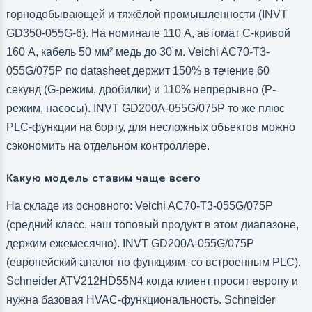
горнодобывающей и тяжёлой промышленности (INVT
GD350-055G-6). На номинале 110 А, автомат C-кривой
160 А, кабель 50 мм² медь до 30 м. Veichi AC70-T3-
055G/075P по datasheet держит 150% в течение 60
секунд (G-режим, дробилки) и 110% непрерывно (P-
режим, насосы). INVT GD200A-055G/075P то же плюс
PLC-функции на борту, для несложных объектов можно
сэкономить на отдельном контроллере.
Какую модель ставим чаще всего
На складе из основного: Veichi AC70-T3-055G/075P
(средний класс, наш топовый продукт в этом диапазоне,
держим ежемесячно). INVT GD200A-055G/075P
(европейский аналог по функциям, со встроенным PLC).
Schneider ATV212HD55N4 когда клиент просит европу и
нужна базовая HVAC-функциональность. Schneider