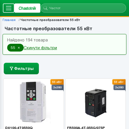
Chastotnik
Главная
Частотные преобразователи 55 кВт
Частотные преобразователи 55 кВт
Найдено 194 товара
×
55
Скинути фільтри
Фильтры
55 кВт
55 кВт
3x380
3x380
DX100-4T0550Q
FR500A-4T-055G/075P