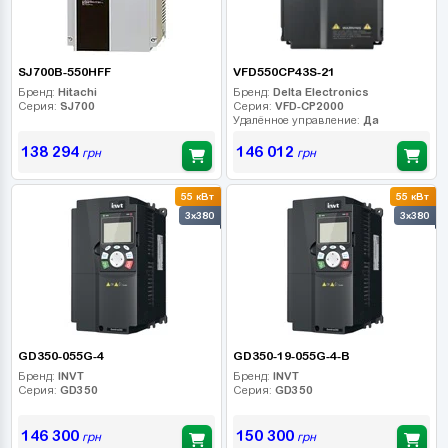
SJ700B-550HFF
VFD550CP43S-21
Бренд:
Hitachi
Бренд:
Delta Electronics
Серия:
SJ700
Серия:
VFD-CP2000
Удалённое управление:
Да
138 294
146 012
грн
грн
55 кВт
55 кВт
3x380
3x380
GD350-055G-4
GD350-19-055G-4-B
Бренд:
INVT
Бренд:
INVT
Серия:
GD350
Серия:
GD350
146 300
150 300
грн
грн