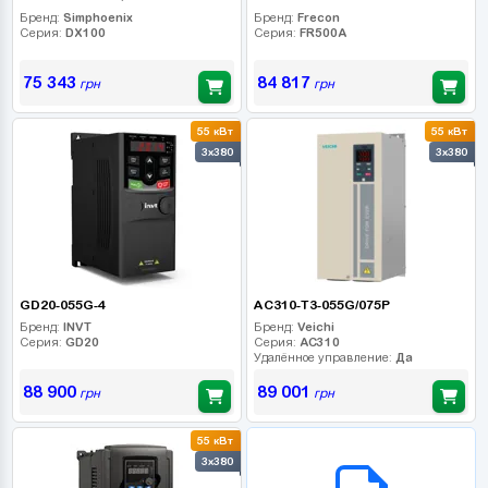
Бренд:
Simphoenix
Бренд:
Frecon
Серия:
DX100
Серия:
FR500A
75 343
84 817
грн
грн
55 кВт
55 кВт
3x380
3x380
GD20-055G-4
AC310-T3-055G/075P
Бренд:
INVT
Бренд:
Veichi
Серия:
GD20
Серия:
AC310
Удалённое управление:
Да
88 900
89 001
грн
грн
55 кВт
B2B СЕРВІС
3x380