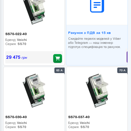
Рахунок з ПДВ за 15 хв
SS70-022-40
Скидайте перелік моделей у Viber
Бренд:
Veichi
або Telegram — наш інженер
Серия:
SS70
підготує специфікацію та рахунок.
29 475
грн
65 А
70 А
SS70-030-40
SS70-037-40
Бренд:
Veichi
Бренд:
Veichi
Серия:
SS70
Серия:
SS70