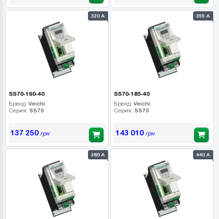
320 А
355 А
SS70-160-40
SS70-185-40
Бренд:
Veichi
Бренд:
Veichi
Серия:
SS70
Серия:
SS70
137 250
143 010
грн
грн
380 А
440 А