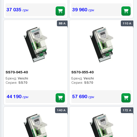
37 035
39 960
грн
грн
88 А
110 А
SS70-045-40
SS70-055-40
Бренд:
Veichi
Бренд:
Veichi
Серия:
SS70
Серия:
SS70
44 190
57 690
грн
грн
140 А
172 А