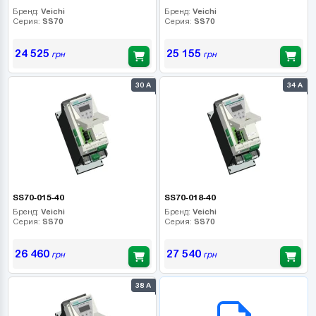
Бренд:
Veichi
Бренд:
Veichi
Серия:
SS70
Серия:
SS70
24 525
25 155
грн
грн
30 А
34 А
SS70-015-40
SS70-018-40
Бренд:
Veichi
Бренд:
Veichi
Серия:
SS70
Серия:
SS70
26 460
27 540
грн
грн
38 А
B2B СЕРВІС