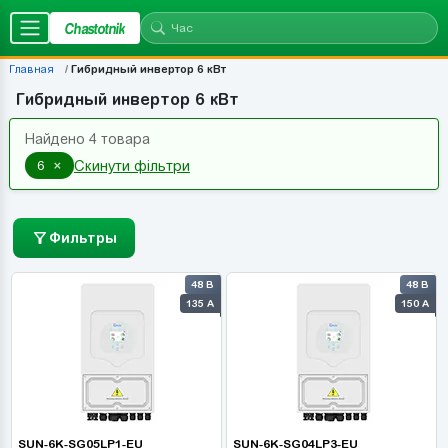
Chastotnik
Главная
Гибридный инвертор 6 кВт
Гибридный инвертор 6 кВт
Найдено 4 товара
×
6
Скинути фільтри
Фильтры
48 В
48 В
135 А
150 А
SUN-6K-SG05LP1-EU
SUN-6K-SG04LP3-EU