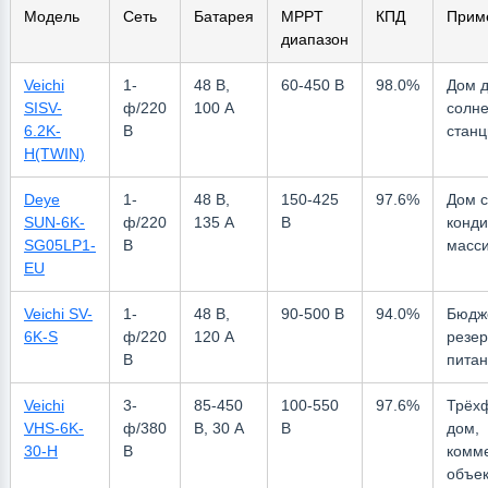
Модель
Сеть
Батарея
MPPT
КПД
Прим
диапазон
Veichi
1-
48 В,
60-450 В
98.0%
Дом д
SISV-
ф/220
100 А
солн
6.2K-
В
станц
H(TWIN)
Deye
1-
48 В,
150-425
97.6%
Дом с
SUN-6K-
ф/220
135 А
В
конд
SG05LP1-
В
масси
EU
Veichi SV-
1-
48 В,
90-500 В
94.0%
Бюдж
6K-S
ф/220
120 А
резе
В
пита
Veichi
3-
85-450
100-550
97.6%
Трёх
VHS-6K-
ф/380
В, 30 А
В
дом,
30-H
В
комм
объек