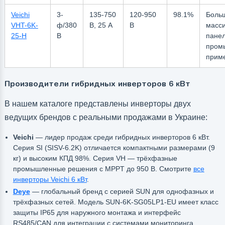
Veichi
3-
135-750
120-950
98.1%
Боль
VHT-6K-
ф/380
В, 25 А
В
масс
25-H
В
панел
пром
прим
Производители гибридных инверторов 6 кВт
В нашем каталоге представлены инверторы двух
ведущих брендов с реальными продажами в Украине:
Veichi
— лидер продаж среди гибридных инверторов 6 кВт.
Серия SI (SISV-6.2K) отличается компактными размерами (9
кг) и высоким КПД 98%. Серия VH — трёхфазные
промышленные решения с MPPT до 950 В. Смотрите
все
инверторы Veichi 6 кВт
.
Deye
— глобальный бренд с серией SUN для однофазных и
трёхфазных сетей. Модель SUN-6K-SG05LP1-EU имеет класс
защиты IP65 для наружного монтажа и интерфейс
RS485/CAN для интеграции с системами мониторинга.