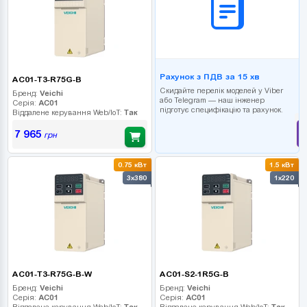
Рахунок з ПДВ за 15 хв
AC01-T3-R75G-B
Скидайте перелік моделей у Viber
Бренд:
Veichi
або Telegram — наш інженер
Серія:
AC01
підготує специфікацію та рахунок.
Віддалене керування Web/IoT:
Так
7 965
грн
0.75 кВт
1.5 кВт
3x380
1x220
AC01-T3-R75G-B-W
AC01-S2-1R5G-B
Бренд:
Veichi
Бренд:
Veichi
Серія:
AC01
Серія:
AC01
Віддалене керування Web/IoT:
Так
Віддалене керування Web/IoT:
Так