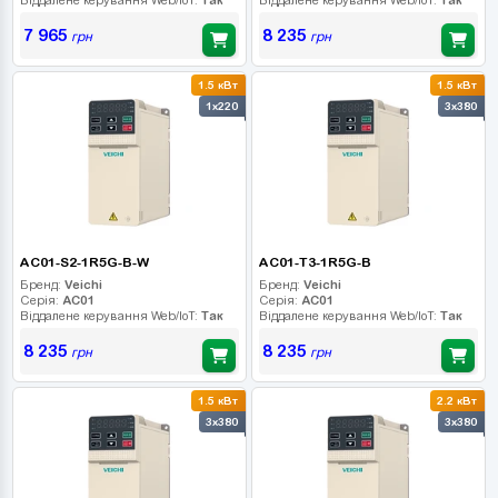
7 965
8 235
грн
грн
1.5 кВт
1.5 кВт
1x220
3x380
AC01-S2-1R5G-B-W
AC01-T3-1R5G-B
Бренд:
Veichi
Бренд:
Veichi
Серія:
AC01
Серія:
AC01
Віддалене керування Web/IoT:
Так
Віддалене керування Web/IoT:
Так
8 235
8 235
грн
грн
1.5 кВт
2.2 кВт
3x380
3x380