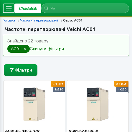
Chastotnik
Головна
Частотні перетворювачі
Серія: AC01
Частотні перетворювачі Veichi AC01
Знайдено 22 товару
×
AC01
Скинути фільтри
Фільтри
0.4 кВт
0.4 кВт
1x220
1x220
AC01-S2-R40G-B-W
AC01-S2-R40G-B