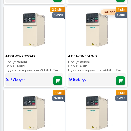
2.2 кВт
4 кВт
Топ продаж
1x220
3x380
AC01-S2-2R2G-B
AC01-T3-004G-B
Бренд:
Veichi
Бренд:
Veichi
Серія:
AC01
Серія:
AC01
Віддалене керування Web/IoT:
Так
Віддалене керування Web/IoT:
Так
8 775
9 855
грн
грн
4 кВт
4 кВт
3x380
1x220