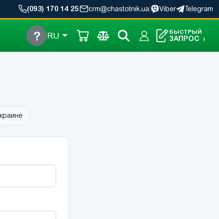
(093) 170 14 25
|
crm@chastotnik.ua
|
Viber
Telegram
БЫСТРЫЙ
?
RU
ЗАПРОС
›
краине