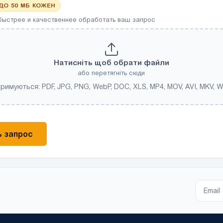
 ДО 50 МБ КОЖЕН
быстрее и качественнее обработать ваш запрос
Натисніть щоб обрати файли
або перетягніть сюди
тримуються: PDF, JPG, PNG, WebP, DOC, XLS, MP4, MOV, AVI, MKV, 
 запрос