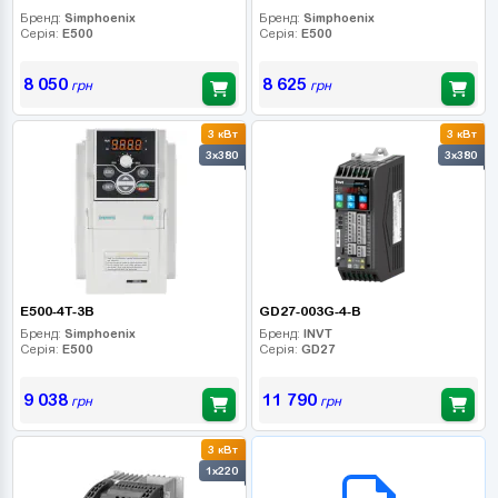
Бренд:
Simphoenix
Бренд:
Simphoenix
Серія:
E500
Серія:
E500
8 050
8 625
грн
грн
3 кВт
3 кВт
3x380
3x380
E500-4T-3B
GD27-003G-4-B
Бренд:
Simphoenix
Бренд:
INVT
Серія:
E500
Серія:
GD27
9 038
11 790
грн
грн
3 кВт
B2B СЕРВІС
1x220