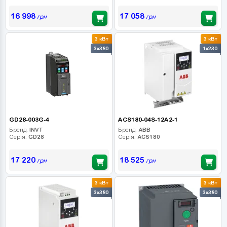
16 998
17 058
грн
грн
3 кВт
3 кВт
3x380
1x230
GD28-003G-4
ACS180-04S-12A2-1
Бренд:
INVT
Бренд:
ABB
Серія:
GD28
Серія:
ACS180
17 220
18 525
грн
грн
3 кВт
3 кВт
3x380
3x380