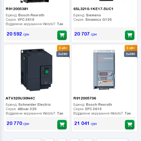
R912005381
6SL3210-1KE17-5UC1
Бренд:
Bosch Rexroth
Бренд:
Siemens
Серія:
VFC 3610
Серія:
Sinamics G120
Віддалене керування Web/IoT:
Так
20 592
20 707
грн
грн
3 кВт
3 кВт
3x380
3x380
ATV320U30N4C
R912005706
Бренд:
Schneider Electric
Бренд:
Bosch Rexroth
Серія:
Altivar 320
Серія:
EFC 3610
Віддалене керування Web/IoT:
Так
Віддалене керування Web/IoT:
Так
20 770
21 041
грн
грн