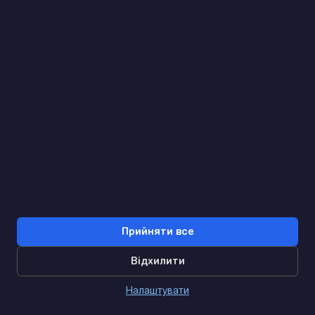
Знайдемо. Підкажемо. Домовимося
Відгуки Google
4.9
★★★★★
Контакти
Прийняти все
Відхилити
0
Налаштувати
Головна
Каталог
Кошик
Дзвінок