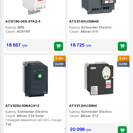
ACS180-04S-07A2-4
ATV310HU30N4E
Бренд:
ABB
Бренд:
Schneider Electric
Серія:
ACS180
Серія:
Altivar 310
18 667
18 725
грн
грн
3 кВт
3 кВт
3x380
3x380
ATV320U30N4C412
ATV212HU30N4
Бренд:
Schneider Electric
Бренд:
Schneider Electric
Серія:
Altivar 320 Solar
Серія:
Altivar 212
Гібридне живлення (AC/DC-Сонце):
Так
19 950
20 098
грн
грн