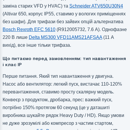
заміна старих VFD у HVAC) та
Schneider ATV650U30N4
(Altivar 650, корпус IP55, ставимо у вологих приміщеннях
без шафи). Для трифази без зайвих опцій альтернатива
Bosch Rexroth EFC 5610
(R912005732, 7.6 А). Однофазне
220 В лише
Delta MS300 VFD11AMS21AFSAA
(11 А
вихід), все інше тільки трифаза.
Що питаємо перед замовленням: тип навантаження
і клас IP
Перше питання. Який тип навантаження у двигуна.
Насос або вентилятор: легкий пуск, вистачає 110-120%
перевантаження, ставимо просту скалярну модель.
Конвеєр з продуктом, дробарка, прес: важкий пуск,
потрібно 150% протягом 60 секунд (це у даташиті
виробника шукайте рядок Heavy Duty / HD). Якщо умови
не дуже зрозумілі або компресор з частим стартом,