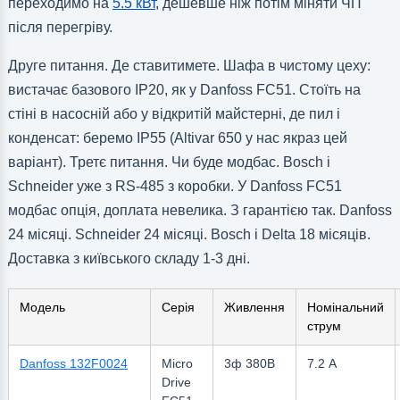
переходимо на
5.5 кВт
, дешевше ніж потім міняти ЧП
після перегріву.
Друге питання. Де ставитимете. Шафа в чистому цеху:
вистачає базового IP20, як у Danfoss FC51. Стоїть на
стіні в насосній або у відкритій майстерні, де пил і
конденсат: беремо IP55 (Altivar 650 у нас якраз цей
варіант). Третє питання. Чи буде модбас. Bosch і
Schneider уже з RS-485 з коробки. У Danfoss FC51
модбас опція, доплата невелика. З гарантією так. Danfoss
24 місяці. Schneider 24 місяці. Bosch і Delta 18 місяців.
Доставка з київського складу 1-3 дні.
Модель
Серія
Живлення
Номінальний
струм
Danfoss 132F0024
Micro
3ф 380В
7.2 А
Drive