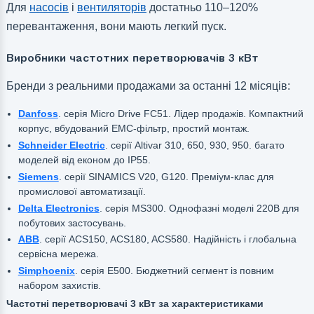
Для
насосів
і
вентиляторів
достатньо 110–120%
перевантаження, вони мають легкий пуск.
Виробники частотних перетворювачів 3 кВт
Бренди з реальними продажами за останні 12 місяців:
Danfoss
. серія Micro Drive FC51. Лідер продажів. Компактний
корпус, вбудований EMC-фільтр, простий монтаж.
Schneider Electric
. серії Altivar 310, 650, 930, 950. багато
моделей від економ до IP55.
Siemens
. серії SINAMICS V20, G120. Преміум-клас для
промислової автоматизації.
Delta Electronics
. серія MS300. Однофазні моделі 220В для
побутових застосувань.
ABB
. серії ACS150, ACS180, ACS580. Надійність і глобальна
сервісна мережа.
Simphoenix
. серія E500. Бюджетний сегмент із повним
набором захистів.
Частотні перетворювачі 3 кВт за характеристиками