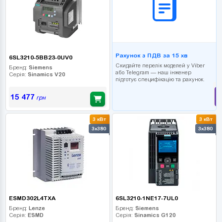
Рахунок з ПДВ за 15 хв
6SL3210-5BB23-0UV0
Скидайте перелік моделей у Viber
Бренд:
Siemens
або Telegram — наш інженер
Серія:
Sinamics V20
підготує специфікацію та рахунок.
15 477
грн
3 кВт
3 кВт
3x380
3x380
ESMD302L4TXA
6SL3210-1NE17-7UL0
Бренд:
Lenze
Бренд:
Siemens
Серія:
ESMD
Серія:
Sinamics G120