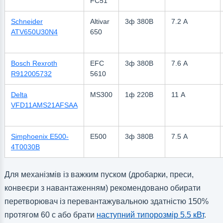
FC51
Schneider
Altivar
3ф 380В
7.2 А
ATV650U30N4
650
Bosch Rexroth
EFC
3ф 380В
7.6 А
R912005732
5610
Delta
MS300
1ф 220В
11 А
VFD11AMS21AFSAA
Simphoenix E500-
E500
3ф 380В
7.5 А
4T0030B
Для механізмів із важким пуском (дробарки, преси,
конвеєри з навантаженням) рекомендовано обирати
перетворювач із перевантажувальною здатністю 150%
протягом 60 с або брати
наступний типорозмір 5.5 кВт
.