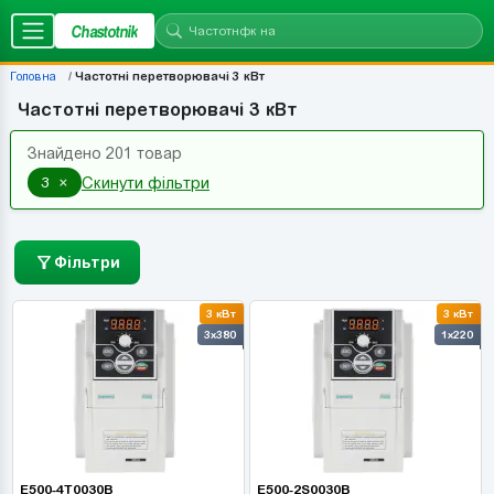
Chastotnik
Головна
Частотні перетворювачі 3 кВт
Частотні перетворювачі 3 кВт
Знайдено 201 товар
×
3
Скинути фільтри
Фільтри
3 кВт
3 кВт
3x380
1x220
E500-4T0030B
E500-2S0030B