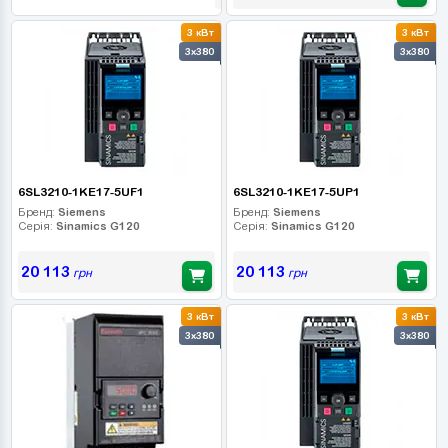
3 кВт
3 кВт
3x380
3x380
6SL3210-1KE17-5UF1
6SL3210-1KE17-5UP1
Бренд:
Siemens
Бренд:
Siemens
Серія:
Sinamics G120
Серія:
Sinamics G120
20 113
20 113
грн
грн
3 кВт
3 кВт
3x380
3x380