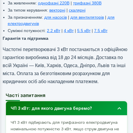
За живленням:
однофазні 220В
|
трифазні 380В
За типом керування:
векторні
|
скалярні
За призначенням:
для насосів
|
для вентиляторів
|
для
електродвигунів
Суміжні потужності:
2.2 кВт
|
4 кВт
|
5.5 кВт
|
7.5 кВт
Гарантія та підтримка
Частотні перетворювачі 3 кВт постачаються з офіційною
гарантією виробника від 18 до 24 місяців. Доставка по
всій Україні — Київ, Харків, Одеса, Дніпро, Львів та інші
міста. Оплата за безготівковим розрахунком для
юридичних осіб або накладеним платежем.
Часті запитання
ЧП 3 кВт: для якого двигуна беремо?
ЧП 3 кВт підбирають для трифазного електродвигуна
номінальною потужністю 3 кВт, якщо струм двигуна не