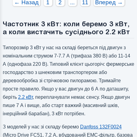
← Назад
1
2
...
11
Вперед →
Частотник 3 кВт: коли беремо 3 кВт,
а коли вистачить сусіднього 2.2 кВт
Типорозмір 3 кВт у нас на складі береться під двигун з
номінальним струмом 7-7.7 А (трифаза 380 В) або 11-14
А (однофаза 220 В). Типовий клієнт цьогоріч: фермерське
господарство з шнековим транспортером або
деревообробка зі стрічковою пилорамою. Тримайте
просте правило. Якщо у вас двигун до 6 А по даташиту,
беріть
2.2 кВт
, переплачувати немає сенсу. Якщо двигун
пише 7 А і вище, або старт важкий (масивний шків,
інерційний барабан), 3 кВт потрібен.
З моделей у нас зі складу беремо
Danfoss 132F0024
(Micro Drive FC51, 7.2 А, вбудований EMC-фільтр, базова