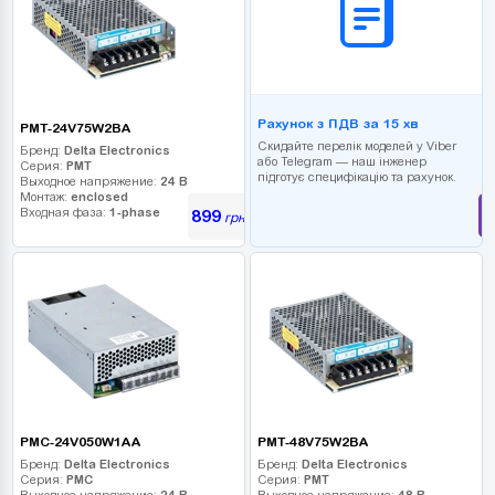
Рахунок з ПДВ за 15 хв
PMT-24V75W2BA
Скидайте перелік моделей у Viber
Бренд:
Delta Electronics
або Telegram — наш інженер
Серия:
PMT
підготує специфікацію та рахунок.
Выходное напряжение:
24 В
Монтаж:
enclosed
Входная фаза:
1-phase
899
грн
PMC-24V050W1AA
PMT-48V75W2BA
Бренд:
Delta Electronics
Бренд:
Delta Electronics
Серия:
PMC
Серия:
PMT
Выходное напряжение:
24 В
Выходное напряжение:
48 В