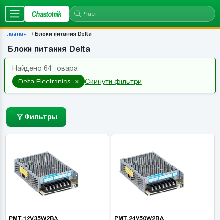
Chastotnik
Главная
Блоки питания Delta
Блоки питания Delta
Найдено 64 товара
×
Delta Electronics
Скинути фільтри
Фильтры
PMT-12V35W2BA
PMT-24V50W2BA