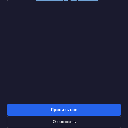
(093) 170 14 25
Найдем. Подскажем. Договоримся
Отзывы Google
4.9
★★★★★
Контакты
Принять все
Отклонить