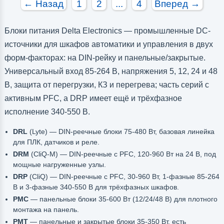
← Назад
1
2
...
4
Вперед →
Блоки питания Delta Electronics — промышленные DC-
источники для шкафов автоматики и управления в двух
форм-факторах: на DIN-рейку и панельные/закрытые.
Универсальный вход 85-264 В, напряжения 5, 12, 24 и 48
В, защита от перегрузки, КЗ и перегрева; часть серий с
активным PFC, а DRP имеет ещё и трёхфазное
исполнение 340-550 В.
DRL
(Lyte) — DIN-реечные блоки 75-480 Вт, базовая линейка
для ПЛК, датчиков и реле.
DRM
(CliQ-M) — DIN-реечные с PFC, 120-960 Вт на 24 В, под
мощные нагруженные узлы.
DRP
(CliQ) — DIN-реечные с PFC, 30-960 Вт, 1-фазные 85-264
В и 3-фазные 340-550 В для трёхфазных шкафов.
PMC
— панельные блоки 35-600 Вт (12/24/48 В) для плотного
монтажа на панель.
PMT
— панельные и закрытые блоки 35-350 Вт, есть