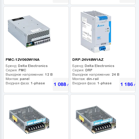
PMC-12V060W1NA
DRP-24V48W1AZ
Бренд:
Delta Electronics
Бренд:
Delta Electronics
Серия:
PMC
Серия:
DRP
Выходное напряжение:
12 В
Выходное напряжение:
24 В
Монтаж:
panel
Монтаж:
din-rail
Входная фаза:
1-phase
Входная фаза:
1-phase
1 088
1 186
грн
гр