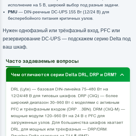
исполнение на 5 В, широкий выбор под разные задачи.
PMU
— DIN-реечные DC-UPS 155 Вт (12/24 В) для
бесперебойного питания критичных узлов.
Нужен однофазный или трёхфазный вход, PFC или
резервирование DC-UPS — подскажем серию Delta под
ваш шкаф.
Часто задаваемые вопросы
Чем отличаются серии Delta DRL, DRP и DRM?
DRL (Lyte) — базовая DIN-линейка 75–480 Вт на
12/24/48 В для типовых шкафов. DRP (CliQ) — более
широкий диапазон 30–960 Вт с моделями с активным
PFC и трёхфазным входом (DRP…3BN). DRM (CliQ-M) —
мощные модули 120–960 Вт на 24 В с PFC для
загруженных узлов. Для большинства шкафов хватает
DRL, для мощных или трёхфазных — DRP/DRM.
Линейка Delta стартует от 714 ₴ (PMT).