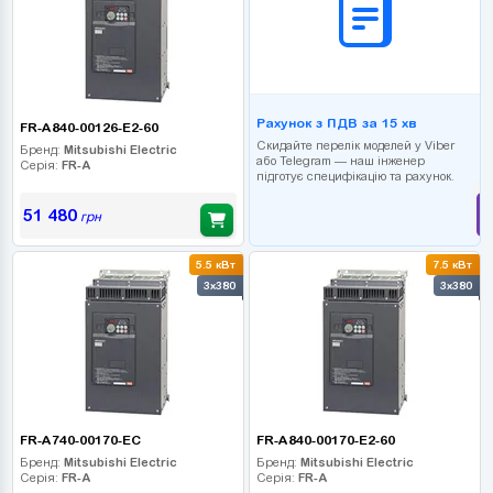
Рахунок з ПДВ за 15 хв
FR-A840-00126-E2-60
Скидайте перелік моделей у Viber
Бренд:
Mitsubishi Electric
або Telegram — наш інженер
Серія:
FR-A
підготує специфікацію та рахунок.
51 480
грн
5.5 кВт
7.5 кВт
3x380
3x380
FR-A740-00170-EC
FR-A840-00170-E2-60
Бренд:
Mitsubishi Electric
Бренд:
Mitsubishi Electric
Серія:
FR-A
Серія:
FR-A