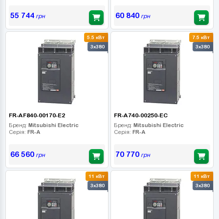
55 744
60 840
грн
грн
5.5 кВт
7.5 кВт
3x380
3x380
FR-AF840-00170-E2
FR-A740-00250-EC
Бренд:
Mitsubishi Electric
Бренд:
Mitsubishi Electric
Серія:
FR-A
Серія:
FR-A
66 560
70 770
грн
грн
11 кВт
11 кВт
3x380
3x380