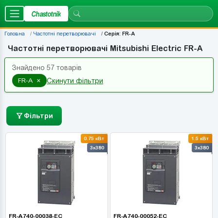
Chastotnik
Головна
Частотні перетворювачі
Серія: FR-A
Частотні перетворювачі Mitsubishi Electric FR-A
Знайдено 57 товарів
×
FR-A
Скинути фільтри
Фільтри
0.75 кВт
1.5 кВт
3x380
3x380
FR-A740-00038-EC
FR-A740-00052-EC