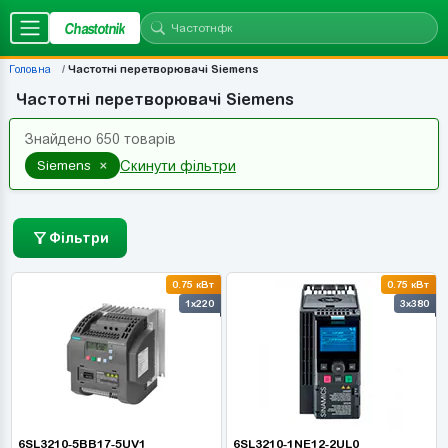
Chastotnik
Головна
Частотні перетворювачі Siemens
Частотні перетворювачі Siemens
Знайдено 650 товарів
×
Siemens
Скинути фільтри
Фільтри
0.75 кВт
0.75 кВт
1x220
3x380
6SL3210-5BB17-5UV1
6SL3210-1NE12-2UL0