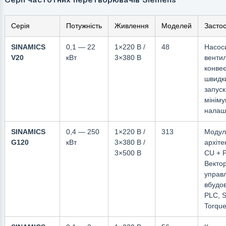
Серія
Потужність
Живлення
Моделей
Засто
SINAMICS
0,1 — 22
1×220 В /
48
Насос
V20
кВт
3×380 В
венти
конве
швидк
запуск
мінім
налаш
SINAMICS
0,4 — 250
1×220 В /
313
Модул
G120
кВт
3×380 В /
архіте
3×500 В
CU + 
Векто
управл
вбудо
PLC, S
Torque