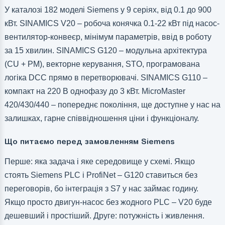
У каталозі 182 моделі Siemens у 9 серіях, від 0.1 до 900
кВт. SINAMICS V20 – робоча конячка 0.1-22 кВт під насос-
вентилятор-конвеєр, мінімум параметрів, ввід в роботу
за 15 хвилин. SINAMICS G120 – модульна архітектура
(CU + PM), векторне керування, STO, програмована
логіка DCC прямо в перетворювачі. SINAMICS G110 –
компакт на 220 В однофазу до 3 кВт. MicroMaster
420/430/440 – попереднє покоління, ще доступне у нас на
залишках, гарне співвідношення ціни і функціоналу.
Що питаємо перед замовленням Siemens
Перше: яка задача і яке середовище у схемі. Якщо
стоять Siemens PLC і ProfiNet – G120 ставиться без
переговорів, бо інтеграція з S7 у нас займає годину.
Якщо просто двигун-насос без жодного PLC – V20 буде
дешевший і простіший. Друге: потужність і живлення.