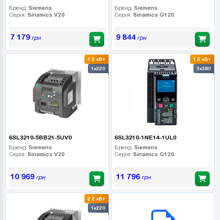
Бренд:
Siemens
Бренд:
Siemens
Серія:
Sinamics V20
Серія:
Sinamics G120
7 179
9 844
грн
грн
1.5 кВт
1.5 кВт
1x220
3x380
6SL3210-5BB21-5UV0
6SL3210-1NE14-1UL0
Бренд:
Siemens
Бренд:
Siemens
Серія:
Sinamics V20
Серія:
Sinamics G120
10 969
11 796
грн
грн
2.2 кВт
B2B СЕРВІС
1x220