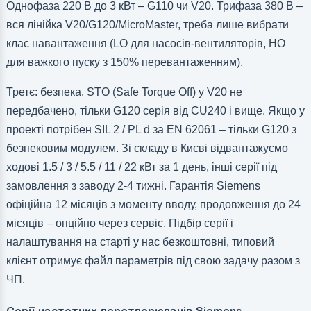
Однофаза 220 В до 3 кВт – G110 чи V20. Трифаза 380 В –
вся лінійка V20/G120/MicroMaster, треба лише вибрати
клас навантаження (LO для насосів-вентиляторів, HO
для важкого пуску з 150% перевантаженням).
Третє: безпека. STO (Safe Torque Off) у V20 не
передбачено, тільки G120 серія від CU240 і вище. Якщо у
проекті потрібен SIL 2 / PL d за EN 62061 – тільки G120 з
безпековим модулем. Зі складу в Києві відвантажуємо
ходові 1.5 / 3 / 5.5 / 11 / 22 кВт за 1 день, інші серії під
замовлення з заводу 2-4 тижні. Гарантія Siemens
офіційна 12 місяців з моменту вводу, продовження до 24
місяців – опційно через сервіс. Підбір серії і
налаштування на старті у нас безкоштовні, типовий
клієнт отримує файл параметрів під свою задачу разом з
ЧП.
Серії частотних перетворювачів Siemens