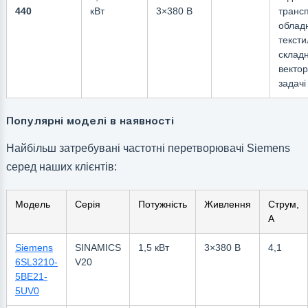
440
кВт
3×380 В
транс
облад
тексти
складн
вектор
задачі
Популярні моделі в наявності
Найбільш затребувані частотні перетворювачі Siemens
серед наших клієнтів:
Модель
Серія
Потужність
Живлення
Струм,
А
Siemens
SINAMICS
1,5 кВт
3×380 В
4,1
6SL3210-
V20
5BE21-
5UV0