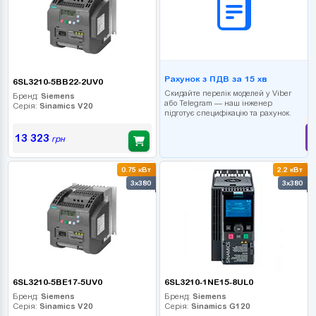
Рахунок з ПДВ за 15 хв
6SL3210-5BB22-2UV0
Скидайте перелік моделей у Viber
Бренд:
Siemens
або Telegram — наш інженер
Серія:
Sinamics V20
підготує специфікацію та рахунок.
13 323
грн
0.75 кВт
2.2 кВт
3x380
3x380
6SL3210-5BE17-5UV0
6SL3210-1NE15-8UL0
Бренд:
Siemens
Бренд:
Siemens
Серія:
Sinamics V20
Серія:
Sinamics G120