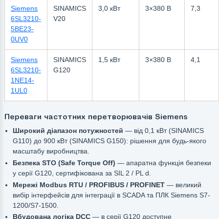
Siemens
SINAMICS
3,0 кВт
3×380 В
7,3
6SL3210-
V20
5BE23-
0UV0
Siemens
SINAMICS
1,5 кВт
3×380 В
4,1
6SL3210-
G120
1NE14-
1UL0
Переваги частотних перетворювачів Siemens
Широкий діапазон потужностей
— від 0,1 кВт (SINAMICS
G110) до 900 кВт (SINAMICS G150): рішення для будь-якого
масштабу виробництва.
Безпека STO (Safe Torque Off)
— апаратна функція безпеки
у серії G120, сертифікована за SIL 2 / PL d.
Мережі Modbus RTU / PROFIBUS / PROFINET
— великий
вибір інтерфейсів для інтеграції в SCADA та ПЛК Siemens S7-
1200/S7-1500.
Вбудована логіка DCC
— в серії G120 доступне