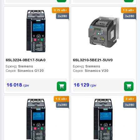
0.75 кВт
1.5 кВт
3x380
3x380
6SL3224-0BE17-5UA0
6SL3210-5BE21-5UV0
Бренд:
Siemens
Бренд:
Siemens
Серія:
Sinamics G120
Серія:
Sinamics V20
16 018
16 129
грн
грн
1.5 кВт
3 кВт
3x380
3x380