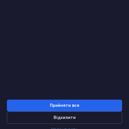
(093) 170 14 25
Знайдемо. Підкажемо. Домовимося
Відгуки Google
4.9
★★★★★
Контакти
Прийняти все
Відхилити
0