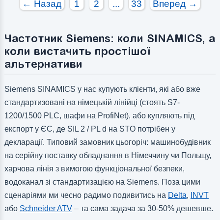
← Назад
1
2
...
33
Вперед →
Частотник Siemens: коли SINAMICS, а
коли вистачить простішої
альтернативи
Siemens SINAMICS у нас купують клієнти, які або вже
стандартизовані на німецькій лінійці (стоять S7-
1200/1500 PLC, шафи на ProfiNet), або купляють під
експорт у ЄС, де SIL 2 / PL d на STO потрібен у
декларації. Типовий замовник цьогоріч: машинобудівник
на серійну поставку обладнання в Німеччину чи Польщу,
харчова лінія з вимогою функціональної безпеки,
водоканал зі стандартизацією на Siemens. Поза цими
сценаріями ми чесно радимо подивитись на
Delta
,
INVT
або
Schneider ATV
– та сама задача за 30-50% дешевше.