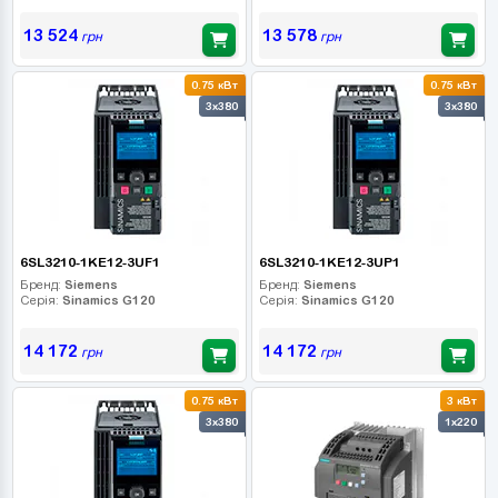
13 524
13 578
грн
грн
0.75 кВт
0.75 кВт
3x380
3x380
6SL3210-1KE12-3UF1
6SL3210-1KE12-3UP1
Бренд:
Siemens
Бренд:
Siemens
Серія:
Sinamics G120
Серія:
Sinamics G120
14 172
14 172
грн
грн
0.75 кВт
3 кВт
3x380
1x220