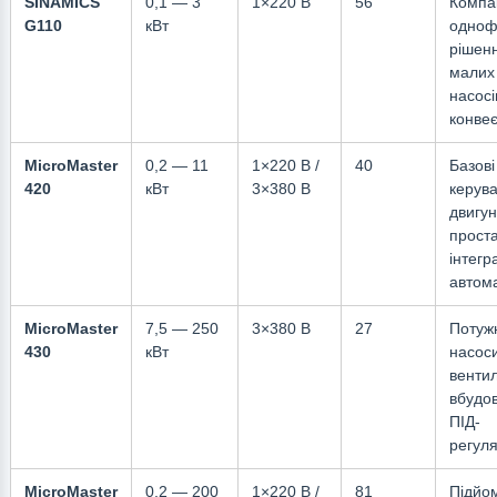
SINAMICS
0,1 — 3
1×220 В
56
Компа
G110
кВт
одноф
рішен
малих
насосі
конвеє
MicroMaster
0,2 — 11
1×220 В /
40
Базові
420
кВт
3×380 В
керув
двигу
прост
інтегр
автом
MicroMaster
7,5 — 250
3×380 В
27
Потуж
430
кВт
насоси
венти
вбудо
ПІД-
регул
MicroMaster
0,2 — 200
1×220 В /
81
Підйо