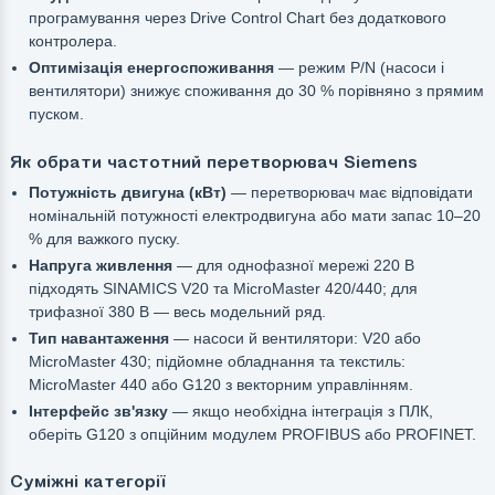
програмування через Drive Control Chart без додаткового
контролера.
Оптимізація енергоспоживання
— режим P/N (насоси і
вентилятори) знижує споживання до 30 % порівняно з прямим
пуском.
Як обрати частотний перетворювач Siemens
Потужність двигуна (кВт)
— перетворювач має відповідати
номінальній потужності електродвигуна або мати запас 10–20
% для важкого пуску.
Напруга живлення
— для однофазної мережі 220 В
підходять SINAMICS V20 та MicroMaster 420/440; для
трифазної 380 В — весь модельний ряд.
Тип навантаження
— насоси й вентилятори: V20 або
MicroMaster 430; підйомне обладнання та текстиль:
MicroMaster 440 або G120 з векторним управлінням.
Інтерфейс зв'язку
— якщо необхідна інтеграція з ПЛК,
оберіть G120 з опційним модулем PROFIBUS або PROFINET.
Суміжні категорії