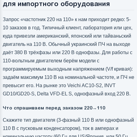
для импортного оборудования
Запрос «частотник 220 на 110» к нам приходит редко: 5-
10 заказов в год. Типичный клиент, лаборатория или цех,
куда привезли американский, японский или тайваньский
двигатель на 110 В. Обычный украинский ПЧ на выходе
даёт 380 В трёхфазы или 220 В однофазы. Для работы с
110-вольтным двигателем берём модели с
программируемым выходным напряжением (V/f кривая):
задаём максимум 110 В на номинальной частоте, и ПЧ не
превысит его. На рынке это Veichi AC10-S2, INVT
GD10/GD20-S, Delta VFD-EL S, однофазный вход 220 В.
Что спрашиваем перед заказом 220→110
Скажите тип двигателя (3-фазный 110 В или однофазный
110 В с пусковым конденсатором), ток в амперах и
номинальную частоту (60 Гц для US/Япония, или 50 Гц