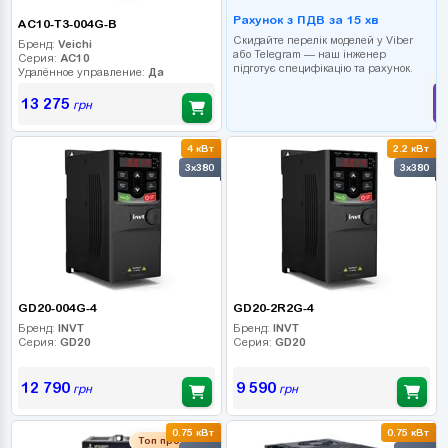
Рахунок з ПДВ за 15 хв
AC10-T3-004G-B
Скидайте перелік моделей у Viber
Бренд:
Veichi
або Telegram — наш інженер
Серия:
AC10
підготує специфікацію та рахунок.
Удалённое управление:
Да
13 275
грн
4 кВт
2.2 кВт
3x380
3x380
GD20-004G-4
GD20-2R2G-4
Бренд:
INVT
Бренд:
INVT
Серия:
GD20
Серия:
GD20
12 790
9 590
грн
грн
0.75 кВт
0.75 кВт
Топ продаж