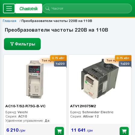
Chastotnik
Главная
Преобразователи частоты 220В на 110В
Преобразователи частоты 220В на 110В
Фильтры
0.75 кВт
0.75 кВт
Топ продаж
Топ продаж
1x220
1x220
AC10-T/S2-R75G-B-VC
ATV12H075M2
Бренд:
Veichi
Бренд:
Schneider Electric
Серия:
AC10
Серия:
Altivar 12
Удалённое управление:
Да
6 210
11 641
грн
грн