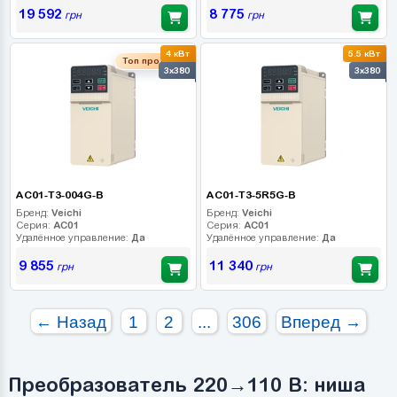
19 592
8 775
грн
грн
4 кВт
5.5 кВт
Топ продаж
3x380
3x380
AC01-T3-004G-B
AC01-T3-5R5G-B
Бренд:
Veichi
Бренд:
Veichi
Серия:
AC01
Серия:
AC01
Удалённое управление:
Да
Удалённое управление:
Да
9 855
11 340
грн
грн
← Назад
1
2
...
306
Вперед →
Преобразователь 220→110 В: ниша