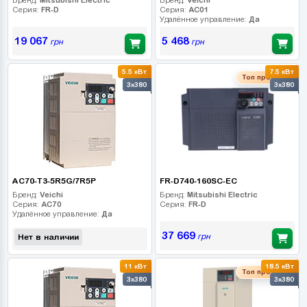
Серия:
FR-D
Серия:
AC01
Удалённое управление:
Да
19 067
5 468
грн
грн
5.5 кВт
7.5 кВт
Топ продаж
3x380
3x380
AC70-T3-5R5G/7R5P
FR-D740-160SC-EC
Бренд:
Veichi
Бренд:
Mitsubishi Electric
Серия:
AC70
Серия:
FR-D
Удалённое управление:
Да
37 669
грн
Нет в наличии
11 кВт
18.5 кВт
Топ продаж
3x380
3x380