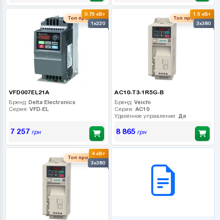
0.75 кВт
1.5 кВт
Топ продаж
Топ продаж
1x220
3x380
VFD007EL21A
AC10-T3-1R5G-B
Бренд:
Delta Electronics
Бренд:
Veichi
Серия:
VFD-EL
Серия:
AC10
Удалённое управление:
Да
7 257
8 865
грн
грн
4 кВт
B2B СЕРВІС
Топ продаж
3x380