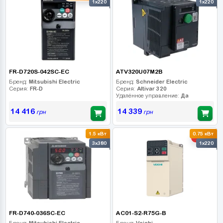
1x220
1x220
FR-D720S-042SC-EC
ATV320U07M2B
Бренд:
Mitsubishi Electric
Бренд:
Schneider Electric
Серия:
FR-D
Серия:
Altivar 320
Удалённое управление:
Да
14 416
14 339
грн
грн
1.5 кВт
0.75 кВт
-10%
3x380
1x220
FR-D740-036SC-EC
AC01-S2-R75G-B
Бренд:
Mitsubishi Electric
Бренд:
Veichi