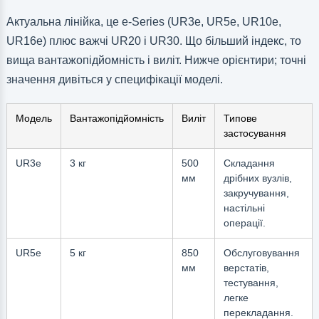
Актуальна лінійка, це e-Series (UR3e, UR5e, UR10e,
UR16e) плюс важчі UR20 і UR30. Що більший індекс, то
вища вантажопідйомність і виліт. Нижче орієнтири; точні
значення дивіться у специфікації моделі.
Модель
Вантажопідйомність
Виліт
Типове
застосування
UR3e
3 кг
500
Складання
мм
дрібних вузлів,
закручування,
настільні
операції.
UR5e
5 кг
850
Обслуговування
мм
верстатів,
тестування,
легке
перекладання.