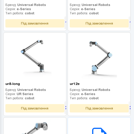
Бренд:
Universal Robots
Бренд:
Universal Robots
Серія:
e-Series
Серія:
e-Series
Тип робота:
cobot
Тип робота:
cobot
1 530 000
1
грн
Під замовлення
Під замовлення
ur8-long
ur12e
Бренд:
Universal Robots
Бренд:
Universal Robots
Серія:
UR Series
Серія:
e-Series
Тип робота:
cobot
Тип робота:
cobot
2 250 000
2
грн
Під замовлення
Під замовлення
B2B СЕРВІС