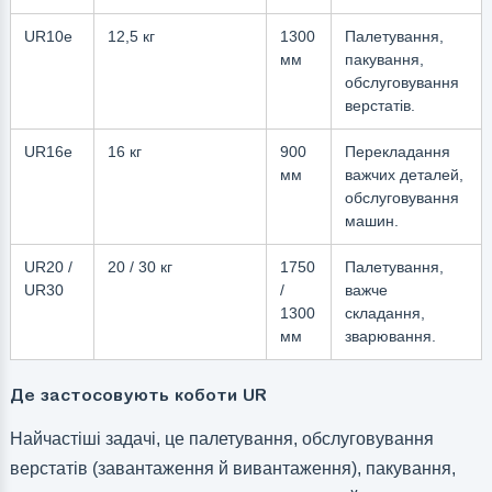
UR10e
12,5 кг
1300
Палетування,
мм
пакування,
обслуговування
верстатів.
UR16e
16 кг
900
Перекладання
мм
важчих деталей,
обслуговування
машин.
UR20 /
20 / 30 кг
1750
Палетування,
UR30
/
важче
1300
складання,
мм
зварювання.
Де застосовують коботи UR
Найчастіші задачі, це палетування, обслуговування
верстатів (завантаження й вивантаження), пакування,