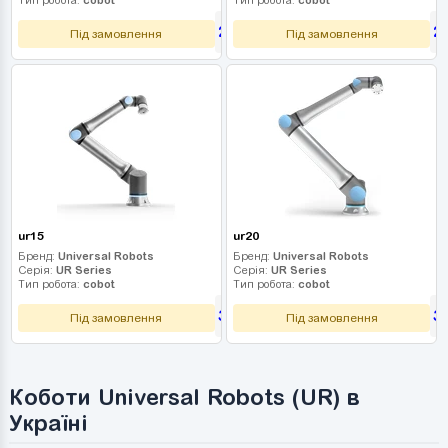
2 790 000
2
грн
Під замовлення
Під замовлення
ur15
ur20
Бренд:
Universal Robots
Бренд:
Universal Robots
Серія:
UR Series
Серія:
UR Series
Тип робота:
cobot
Тип робота:
cobot
3 060 000
3
грн
Під замовлення
Під замовлення
Коботи Universal Robots (UR) в
Україні