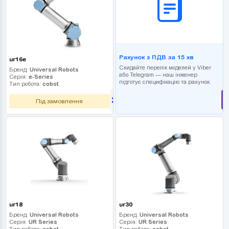
Рахунок з ПДВ за 15 хв
ur16e
Скидайте перелік моделей у Viber
Бренд:
Universal Robots
або Telegram — наш інженер
Серія:
e-Series
підготує специфікацію та рахунок.
Тип робота:
cobot
2 610 000
грн
Під замовлення
ur18
ur30
Бренд:
Universal Robots
Бренд:
Universal Robots
Серія:
UR Series
Серія:
UR Series
Тип робота:
cobot
Тип робота:
cobot