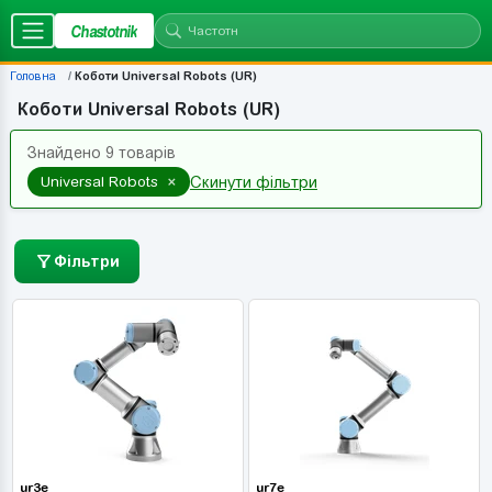
Chastotnik
Головна
Коботи Universal Robots (UR)
Коботи Universal Robots (UR)
Знайдено 9 товарів
×
Universal Robots
Скинути фільтри
Фільтри
ur3e
ur7e