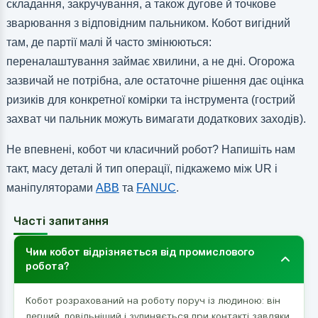
складання, закручування, а також дугове й точкове
зварювання з відповідним пальником. Кобот вигідний
там, де партії малі й часто змінюються:
переналаштування займає хвилини, а не дні. Огорожа
зазвичай не потрібна, але остаточне рішення дає оцінка
ризиків для конкретної комірки та інструмента (гострий
захват чи пальник можуть вимагати додаткових заходів).
Не впевнені, кобот чи класичний робот? Напишіть нам
такт, масу деталі й тип операції, підкажемо між UR і
маніпуляторами
ABB
та
FANUC
.
Часті запитання
Чим кобот відрізняється від промислового
робота?
Кобот розрахований на роботу поруч із людиною: він
легший, повільніший і зупиняється при контакті завдяки