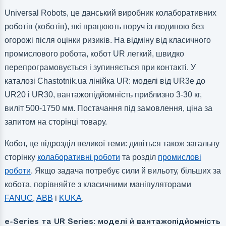
Universal Robots, це данський виробник колаборативних
роботів (коботів), які працюють поруч із людиною без
огорожі після оцінки ризиків. На відміну від класичного
промислового робота, кобот UR легкий, швидко
перепрограмовується і зупиняється при контакті. У
каталозі Chastotnik.ua лінійка UR: моделі від UR3e до
UR20 і UR30, вантажопідйомність приблизно 3-30 кг,
виліт 500-1750 мм. Постачання під замовлення, ціна за
запитом на сторінці товару.
Кобот, це підрозділ великої теми: дивіться також загальну
сторінку
колаборативні роботи
та розділ
промислові
роботи
. Якщо задача потребує сили й вильоту, більших за
кобота, порівняйте з класичними маніпуляторами
FANUC
,
ABB
і
KUKA
.
e-Series та UR Series: моделі й вантажопідйомність