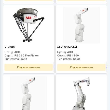
irb-360
irb-1300-7-1-4
Бренд:
ABB
Бренд:
ABB
Серія:
IRB 360 FlexPicker
Серія:
IRB 1300
Тип робота:
delta
Тип робота:
6axis
2 340 000
2
грн
Під замовлення
Під замовлення