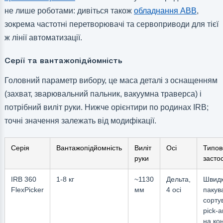
не лише роботами: дивіться також
обладнання ABB
,
зокрема частотні перетворювачі та сервоприводи для тієї
ж лінії автоматизації.
Серії та вантажопідйомність
Головний параметр вибору, це маса деталі з оснащенням
(захват, зварювальний пальник, вакуумна траверса) і
потрібний виліт руки. Нижче орієнтири по родинах IRB;
точні значення залежать від модифікації.
Серія
Вантажопідйомність
Виліт
Осі
Типов
руки
засто
IRB 360
1-8 кг
~1130
Дельта,
Швид
FlexPicker
мм
4 осі
пакув
сорту
pick-a
на кон