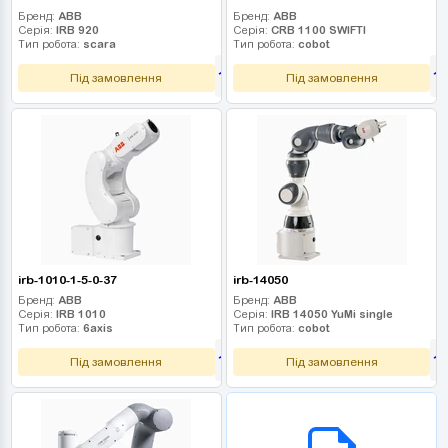
Бренд:
ABB
Бренд:
ABB
Серія:
IRB 920
Серія:
CRB 1100 SWIFTI
Тип робота:
scara
Тип робота:
cobot
1 350 000
1
грн
Під замовлення
Під замовлення
irb-1010-1-5-0-37
irb-14050
Бренд:
ABB
Бренд:
ABB
Серія:
IRB 1010
Серія:
IRB 14050 YuMi single
Тип робота:
6axis
Тип робота:
cobot
1 530 000
1
грн
Під замовлення
Під замовлення
B2B СЕРВІС