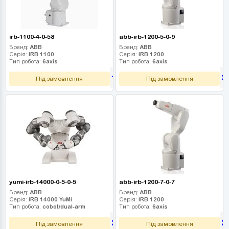
irb-1100-4-0-58
abb-irb-1200-5-0-9
Бренд:
ABB
Бренд:
ABB
Серія:
IRB 1100
Серія:
IRB 1200
Тип робота:
6axis
Тип робота:
6axis
1 935 000
2
грн
Під замовлення
Під замовлення
yumi-irb-14000-0-5-0-5
abb-irb-1200-7-0-7
Бренд:
ABB
Бренд:
ABB
Серія:
IRB 14000 YuMi
Серія:
IRB 1200
Тип робота:
cobot/dual-arm
Тип робота:
6axis
2 160 000
2
грн
Під замовлення
Під замовлення