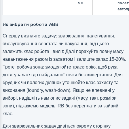
мм
палет
автоп
Як вибрати робота ABB
Спершу визначте задачу: зварювання, палетування,
обслуговування верстата чи пакування, від цього
залежить клас робота і виліт. Далі порахуйте повну масу
навантаження разом із захватом і залиште запас 15-20%.
Третє, робоча зона: змоделюйте траєкторію, щоб рука
дотягувалася до найдальшої точки без вивертання. Для
брудних чи вологих ділянок уточнюйте клас захисту та
виконання (foundry, wash-down). Якщо не впевнені у
виборі, надішліть нам опис задачі (масу, такт, розміри
зони), підкажемо модель IRB без переплати за зайвий
клас.
Для зварювальних задач дивіться окрему сторінку