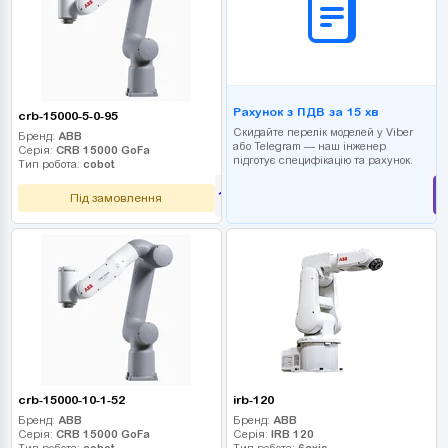
Рахунок з ПДВ за 15 хв
crb-15000-5-0-95
Скидайте перелік моделей у Viber
Бренд:
ABB
або Telegram — наш інженер
Серія:
CRB 15000 GoFa
підготує специфікацію та рахунок.
Тип робота:
cobot
1 620 000
грн
Під замовлення
crb-15000-10-1-52
irb-120
Бренд:
ABB
Бренд:
ABB
Серія:
CRB 15000 GoFa
Серія:
IRB 120
Тип робота:
cobot
Тип робота:
6axis