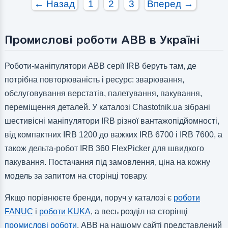
← Назад
1
2
3
Вперед →
Промислові роботи ABB в Україні
Роботи-маніпулятори ABB серії IRB беруть там, де
потрібна повторюваність і ресурс: зварювання,
обслуговування верстатів, палетування, пакування,
переміщення деталей. У каталозі Chastotnik.ua зібрані
шестивісні маніпулятори IRB різної вантажопідйомності,
від компактних IRB 1200 до важких IRB 6700 і IRB 7600, а
також дельта-робот IRB 360 FlexPicker для швидкого
пакування. Постачання під замовлення, ціна на кожну
модель за запитом на сторінці товару.
Якщо порівнюєте бренди, поруч у каталозі є
роботи
FANUC
і
роботи KUKA
, а весь розділ на сторінці
промислові роботи
. ABB на нашому сайті представлений