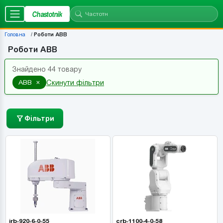
Chastotnik
Головна
Роботи ABB
Роботи ABB
Знайдено 44 товару
×
ABB
Скинути фільтри
Фільтри
irb-920-6-0-55
crb-1100-4-0-58