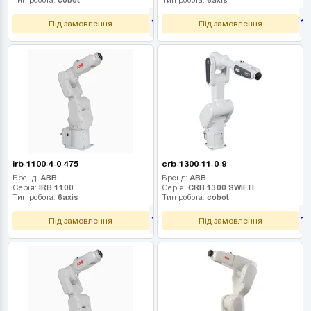
1 710 000
1
грн
Під замовлення
Під замовлення
irb-1100-4-0-475
crb-1300-11-0-9
Бренд:
ABB
Бренд:
ABB
Серія:
IRB 1100
Серія:
CRB 1300 SWIFTI
Тип робота:
6axis
Тип робота:
cobot
1 845 000
1
грн
Під замовлення
Під замовлення