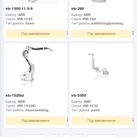
irb-1300-11-0-9
irb-260
Бренд:
ABB
Бренд:
ABB
Серія:
IRB 1300
Серія:
IRB 260
Тип робота:
6axis
Тип робота:
palletizing/packing
2 475 000
2
грн
Під замовлення
Під замовлення
irb-1520id
irb-5350
Бренд:
ABB
Бренд:
ABB
Серія:
IRB 1520ID
Серія:
IRB 5350
Тип робота:
6axis/welding
Тип робота:
paint
2 520 000
2
грн
Під замовлення
Під замовлення