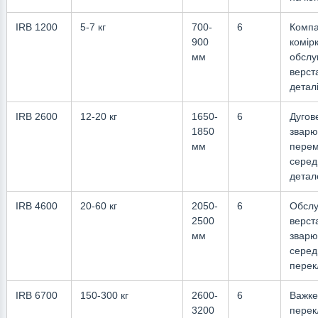
IRB 1200
5-7 кг
700-
6
Компа
900
комірк
мм
обслу
верста
деталі
IRB 2600
12-20 кг
1650-
6
Дугов
1850
зварю
мм
пере
серед
детал
IRB 4600
20-60 кг
2050-
6
Обслу
2500
верста
мм
зварю
серед
перек
IRB 6700
150-300 кг
2600-
6
Важке
3200
перек