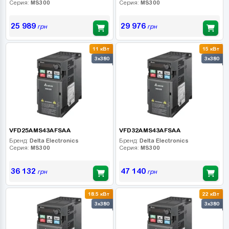
Серия:
MS300
Серия:
MS300
25 989
29 976
грн
грн
11 кВт
15 кВт
3x380
3x380
VFD25AMS43AFSAA
VFD32AMS43AFSAA
Бренд:
Delta Electronics
Бренд:
Delta Electronics
Серия:
MS300
Серия:
MS300
36 132
47 140
грн
грн
18.5 кВт
22 кВт
3x380
3x380