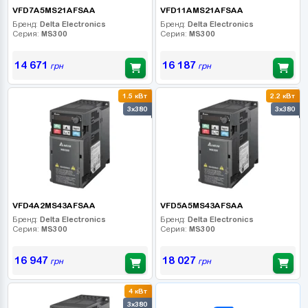
VFD7A5MS21AFSAA
VFD11AMS21AFSAA
Бренд:
Delta Electronics
Бренд:
Delta Electronics
Серия:
MS300
Серия:
MS300
14 671
16 187
грн
грн
1.5 кВт
2.2 кВт
3x380
3x380
VFD4A2MS43AFSAA
VFD5A5MS43AFSAA
Бренд:
Delta Electronics
Бренд:
Delta Electronics
Серия:
MS300
Серия:
MS300
16 947
18 027
грн
грн
4 кВт
B2B СЕРВІС
3x380