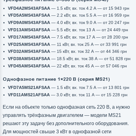
VFD4A2MS43AFSAA
— 1.5 кВт, вх. ток 4.2 А — от 15 943 грн
VFD5A5MS43AFSAA
— 2.2 кВт, вх. ток 5.5 А — от 16 959 грн
VFD9A0MS43AFSAA
— 4.0 кВт, вх. ток 9.0 А — от 20 247 грн
VFD13AMS43AFSAA
— 5.5 кВт, вх. ток 13 А — от 24 449 грн
VFD17AMS43AFSAA
— 7.5 кВт, вх. ток 17 А — от 28 200 грн
VFD25AMS43AFSAA
— 11 кВт, вх. ток 25 А — от 33 991 грн
VFD32AMS43AFSAA
— 15 кВт, вх. ток 32 А — от 44 346 грн
VFD38AMS43AFSAA
— 18.5 кВт, вх. ток 38 А — от 51 828 грн
VFD45AMS43AFSAA
— 22 кВт, вх. ток 45 А — от 57 046 грн
Однофазное питание 1×220 В (серия MS21)
VFD7A5MS21AFSAA
— 1.5 кВт, вх. ток 7.5 А — от 13 801 грн
VFD11AMS21AFSAA
— 3.0 кВт, вх. ток 11 А — от 15 228 грн
Если на объекте только однофазная сеть 220 В, а нужно
управлять трёхфазным двигателем — модели MS21
решают эту задачу без дополнительного оборудования.
Для мощностей свыше 3 кВт в однофазной сети