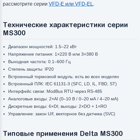
рассмотрите серии
VFD-E или VFD-EL
.
Технические характеристики серии
MS300
Диапазон мощностей: 1.5–22 кВт
Напряжение питания: 1×220 В или 3×380 В
Выходная частота: 0.1–600 Гц
Степень защиты: IP20
Встроенный тормозной модуль: есть во всех моделях
Встроенный ПЛК: IEC 61131-3 (SFC, LD, IL, FBD, ST)
Интерфейс связи: ModBus RTU через RS-485
Аналоговые входы: 2×AI (0–10 В / 0–20 мА / 4–20 мА)
Дискретные входы: 6×DI; выходы: 2×DO + 1×RO
Управление: закон U/f, векторное без датчика (SVC)
Типовые применения Delta MS300