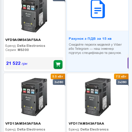
Рахунок з ПДВ за 15 хв
VFD9A0MS43AFSAA
Скидайте перелік моделей у Viber
Бренд:
Delta Electronics
або Telegram — наш інженер
Серия:
MS300
підготує специфікацію та рахунок.
21 522
грн
5.5 кВт
7.5 кВт
3x380
3x380
VFD13AMS43AFSAA
VFD17AMS43AFSAA
Бренд:
Delta Electronics
Бренд:
Delta Electronics