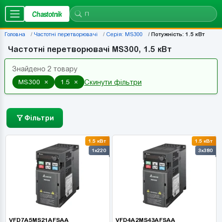
Chastotnik
Головна
Частотні перетворювачі
Серія: MS300
Потужність: 1.5 кВт
Частотні перетворювачі MS300, 1.5 кВт
Знайдено 2 товару
×
×
MS300
1.5
Скинути фільтри
Фільтри
1.5 кВт
1.5 кВт
1x220
3x380
VFD7A5MS21AFSAA
VFD4A2MS43AFSAA