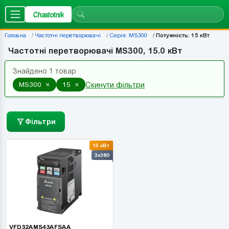
Chastotnik
Головна
Частотні перетворювачі
Серія: MS300
Потужність: 15 кВт
Частотні перетворювачі MS300, 15.0 кВт
Знайдено 1 товар
×
×
MS300
15
Скинути фільтри
Фільтри
15 кВт
3x380
VFD32AMS43AFSAA