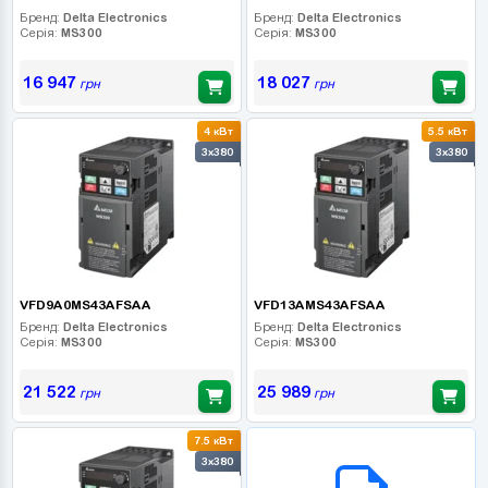
Бренд:
Delta Electronics
Бренд:
Delta Electronics
Серія:
MS300
Серія:
MS300
16 947
18 027
грн
грн
4 кВт
5.5 кВт
3x380
3x380
VFD9A0MS43AFSAA
VFD13AMS43AFSAA
Бренд:
Delta Electronics
Бренд:
Delta Electronics
Серія:
MS300
Серія:
MS300
21 522
25 989
грн
грн
7.5 кВт
B2B СЕРВІС
3x380