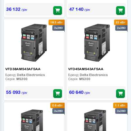
36 132
47 140
грн
грн
18.5 кВт
22 кВт
3x380
3x380
VFD38AMS43AFSAA
VFD45AMS43AFSAA
Бренд:
Delta Electronics
Бренд:
Delta Electronics
Серія:
MS300
Серія:
MS300
55 093
60 640
грн
грн
0.6 кВт
1.1 кВт
3x380
3x380