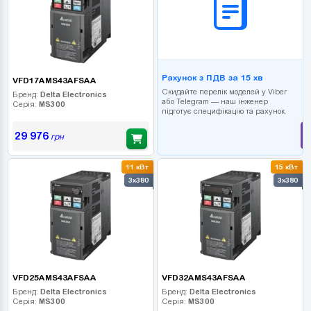
Рахунок з ПДВ за 15 хв
VFD17AMS43AFSAA
Скидайте перелік моделей у Viber
Бренд:
Delta Electronics
або Telegram — наш інженер
Серія:
MS300
підготує специфікацію та рахунок.
29 976
грн
11 кВт
15 кВт
3x380
3x380
VFD25AMS43AFSAA
VFD32AMS43AFSAA
Бренд:
Delta Electronics
Бренд:
Delta Electronics
Серія:
MS300
Серія:
MS300