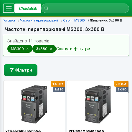
Chastotnik
Головна
Частотні перетворювачі
Серія: MS300
Живлення: 3x380 В
Частотні перетворювачі MS300, 3x380 В
Знайдено 11 товарів
×
×
MS300
3x380
Скинути фільтри
Фільтри
1.5 кВт
2.2 кВт
3x380
3x380
VFD4A2MS43AFSAA
VFD5A5MS43AFSAA