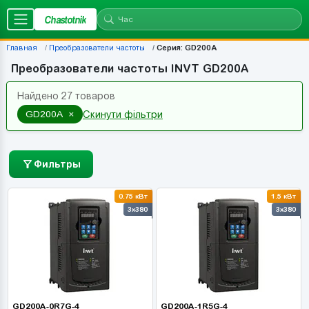
Chastotnik
Главная
Преобразователи частоты
Серия: GD200A
Преобразователи частоты INVT GD200A
Найдено 27 товаров
×
GD200A
Скинути фільтри
Фильтры
0.75 кВт
1.5 кВт
3x380
3x380
GD200A-0R7G-4
GD200A-1R5G-4