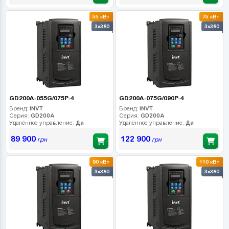
55 кВт
75 кВт
3x380
3x380
GD200A-055G/075P-4
GD200A-075G/090P-4
Бренд:
INVT
Бренд:
INVT
Серия:
GD200A
Серия:
GD200A
Удалённое управление:
Да
Удалённое управление:
Да
89 900
122 900
грн
грн
90 кВт
110 кВт
3x380
3x380