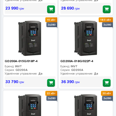
23 990
28 690
грн
грн
15 кВт
18.5 кВт
3x380
3x380
GD200A-015G/018P-4
GD200A-018G/022P-4
Бренд:
INVT
Бренд:
INVT
Серия:
GD200A
Серия:
GD200A
Удалённое управление:
Да
Удалённое управление:
Да
33 790
36 390
грн
грн
22 кВт
30 кВт
3x380
3x380