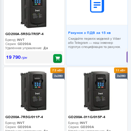
Рахунок з ПДВ за 15 хв
GD200A-5R5G/7R5P-4
Скидайте перелік моделей у Viber
Бренд:
INVT
або Telegram — наш інженер
Серия:
GD200A
підготує специфікацію та рахунок.
Удалённое управление:
Да
19 790
грн
7.5 кВт
11 кВт
3x380
3x380
GD200A-7R5G/011P-4
GD200A-011G/015P-4
Бренд:
INVT
Бренд:
INVT
Серия:
GD200A
Серия:
GD200A
Удалённое управление:
Да
Удалённое управление:
Да