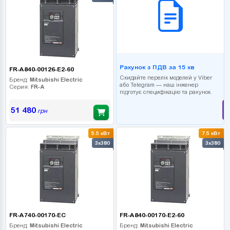
Рахунок з ПДВ за 15 хв
FR-A840-00126-E2-60
Скидайте перелік моделей у Viber
Бренд:
Mitsubishi Electric
або Telegram — наш інженер
Серия:
FR-A
підготує специфікацію та рахунок.
51 480
грн
5.5 кВт
7.5 кВт
3x380
3x380
FR-A740-00170-EC
FR-A840-00170-E2-60
Бренд:
Mitsubishi Electric
Бренд:
Mitsubishi Electric