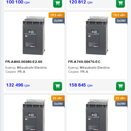
100 100
120 812
грн
грн
18.5 кВт
18.5 кВт
3x380
3x380
FR-A840-00380-E2-60
FR-A740-00470-EC
Бренд:
Mitsubishi Electric
Бренд:
Mitsubishi Electric
Серия:
FR-A
Серия:
FR-A
132 496
158 845
грн
грн
22 кВт
22 кВт
3x380
3x380