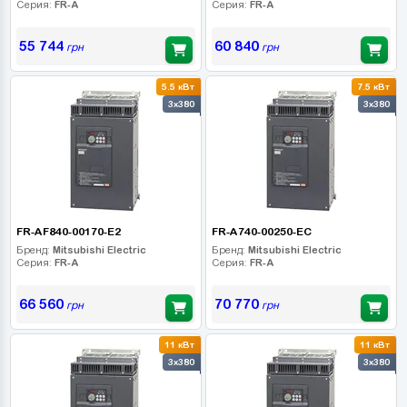
Серия:
FR-A
Серия:
FR-A
55 744
60 840
грн
грн
5.5 кВт
7.5 кВт
3x380
3x380
FR-AF840-00170-E2
FR-A740-00250-EC
Бренд:
Mitsubishi Electric
Бренд:
Mitsubishi Electric
Серия:
FR-A
Серия:
FR-A
66 560
70 770
грн
грн
11 кВт
11 кВт
3x380
3x380