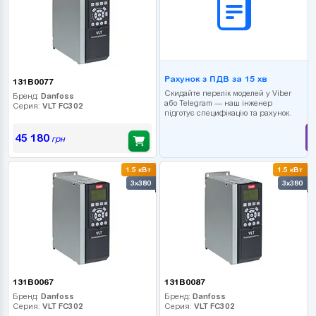
Рахунок з ПДВ за 15 хв
131B0077
Скидайте перелік моделей у Viber
Бренд:
Danfoss
або Telegram — наш інженер
Серия:
VLT FC302
підготує специфікацію та рахунок.
45 180
грн
1.5 кВт
1.5 кВт
3x380
3x380
131B0067
131B0087
Бренд:
Danfoss
Бренд:
Danfoss
Серия:
VLT FC302
Серия:
VLT FC302