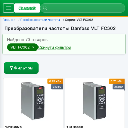
Chastotnik
Главная
Преобразователи частоты
Серия: VLT FC302
Преобразователи частоты Danfoss VLT FC302
Найдено 70 товаров
×
VLT FC302
Скинути фільтри
Фильтры
0.75 кВт
0.75 кВт
3x380
3x380
131B0075
131B0065