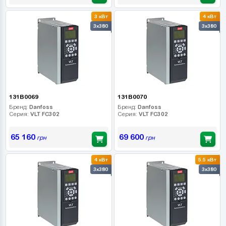
3 кВт
4 кВт
3x380
3x380
131B0069
131B0070
Бренд:
Danfoss
Бренд:
Danfoss
Серия:
VLT FC302
Серия:
VLT FC302
65 160
69 600
грн
грн
4 кВт
5.5 кВт
3x380
3x380