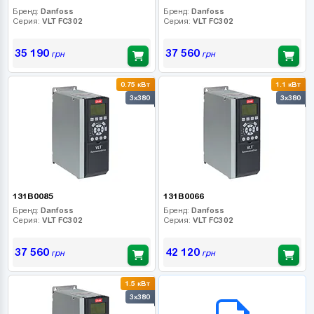
Бренд:
Danfoss
Бренд:
Danfoss
Серия:
VLT FC302
Серия:
VLT FC302
35 190
37 560
грн
грн
0.75 кВт
1.1 кВт
3x380
3x380
131B0085
131B0066
Бренд:
Danfoss
Бренд:
Danfoss
Серия:
VLT FC302
Серия:
VLT FC302
37 560
42 120
грн
грн
1.5 кВт
B2B СЕРВІС
3x380