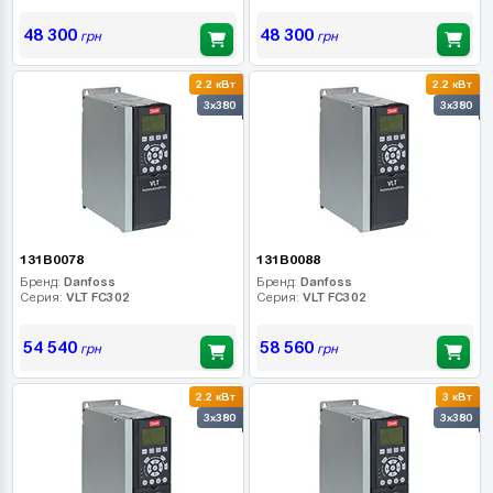
48 300
48 300
грн
грн
2.2 кВт
2.2 кВт
3x380
3x380
131B0078
131B0088
Бренд:
Danfoss
Бренд:
Danfoss
Серия:
VLT FC302
Серия:
VLT FC302
54 540
58 560
грн
грн
2.2 кВт
3 кВт
3x380
3x380