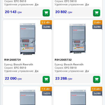
Серия:
EFC 5610
Серия:
EFC 5610
Удалённое управление:
Да
Удалённое управление:
Да
20 143
20 892
грн
грн
2.2 кВт
3 кВт
3x380
3x380
R912005731
R912005732
Бренд:
Bosch Rexroth
Бренд:
Bosch Rexroth
Серия:
EFC 5610
Серия:
EFC 5610
Удалённое управление:
Да
Удалённое управление:
Да
22 090
23 288
грн
грн
1.5 кВт
1.5 кВт
1x220
3x380