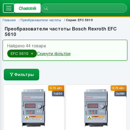
Chastotnik
Главная
Преобразователи частоты
Серия: EFC 5610
Преобразователи частоты Bosch Rexroth EFC
5610
Найдено 44 товара
×
EFC 5610
Скинути фільтри
Фильтры
0.75 кВт
0.75 кВт
1x220
3x380