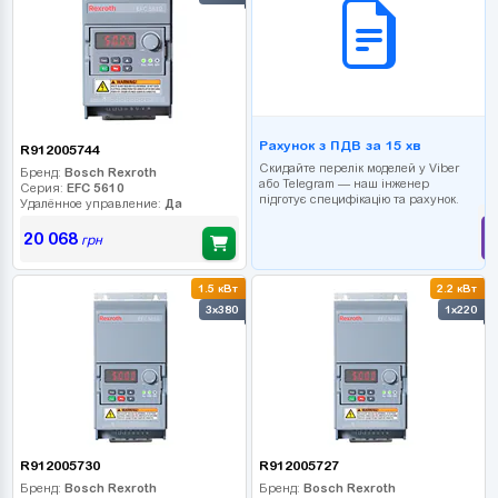
Рахунок з ПДВ за 15 хв
R912005744
Скидайте перелік моделей у Viber
Бренд:
Bosch Rexroth
або Telegram — наш інженер
Серия:
EFC 5610
підготує специфікацію та рахунок.
Удалённое управление:
Да
20 068
грн
1.5 кВт
2.2 кВт
3x380
1x220
R912005730
R912005727
Бренд:
Bosch Rexroth
Бренд:
Bosch Rexroth