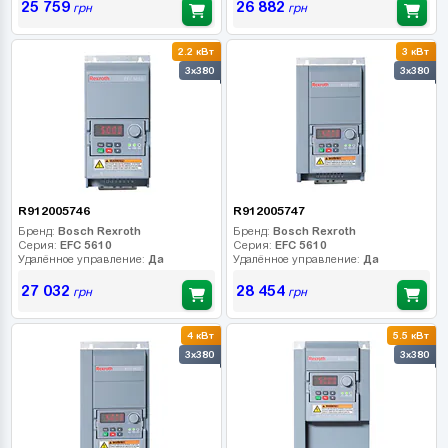
25 759
26 882
грн
грн
2.2 кВт
3 кВт
3x380
3x380
R912005746
R912005747
Бренд:
Bosch Rexroth
Бренд:
Bosch Rexroth
Серия:
EFC 5610
Серия:
EFC 5610
Удалённое управление:
Да
Удалённое управление:
Да
27 032
28 454
грн
грн
4 кВт
5.5 кВт
3x380
3x380