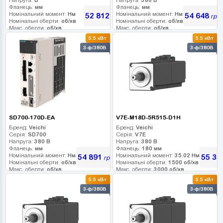
Фланець:
мм
Фланець:
мм
Номінальний момент:
Нм
Номінальний момент:
Нм
52 812
54 648
грн
грн
Номінальні оберти:
об/хв
Номінальні оберти:
об/хв
Макс. оберти:
об/хв
Макс. оберти:
об/хв
Клас інерції:
Клас інерції:
5.5 кВт
5.5 кВт
Енкодер:
Енкодер:
3-ф/380В
3-ф/380В
Гальмо:
Гальмо:
SD700-170D-EA
V7E-M18D-5R515-D1H
Бренд:
Veichi
Бренд:
Veichi
Серія:
SD700
Серія:
V7E
Напруга:
380 В
Напруга:
380 В
Фланець:
мм
Фланець:
180 мм
Номінальний момент:
Нм
Номінальний момент:
35.02 Нм
54 891
55 35
грн
Номінальні оберти:
об/хв
Номінальні оберти:
1500 об/хв
Макс. оберти:
об/хв
Макс. оберти:
3000 об/хв
Клас інерції:
Клас інерції:
5.5 кВт
5.5 кВт
Енкодер:
Енкодер:
23-bit абс. оптичний
3-ф/380В
3-ф/380В
Гальмо:
Гальмо:
0