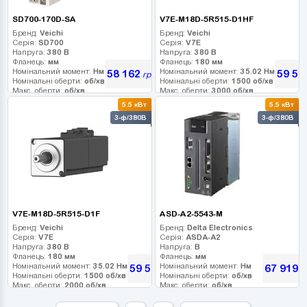
SD700-170D-SA
V7E-M18D-5R515-D1HF
Бренд:
Veichi
Бренд:
Veichi
Серія:
SD700
Серія:
V7E
Напруга:
380 В
Напруга:
380 В
Фланець:
мм
Фланець:
180 мм
Номінальний момент:
Нм
Номінальний момент:
35.02 Нм
58 162
59 58
грн
Номінальні оберти:
об/хв
Номінальні оберти:
1500 об/хв
Макс. оберти:
об/хв
Макс. оберти:
3000 об/хв
Клас інерції:
Клас інерції:
5.5 кВт
5.5 кВт
Енкодер:
Енкодер:
23-bit абс. оптичний
3-ф/380В
3-ф/380В
Гальмо:
Гальмо:
0
V7E-M18D-5R515-D1F
ASD-A2-5543-M
Бренд:
Veichi
Бренд:
Delta Electronics
Серія:
V7E
Серія:
ASDA-A2
Напруга:
380 В
Напруга:
В
Фланець:
180 мм
Фланець:
мм
Номінальний момент:
35.02 Нм
Номінальний момент:
Нм
59 580
67 919
грн
г
Номінальні оберти:
1500 об/хв
Номінальні оберти:
об/хв
Макс. оберти:
2000 об/хв
Макс. оберти:
об/хв
Клас інерції:
Клас інерції:
Енкодер:
23-bit абс. оптичний
Енкодер: