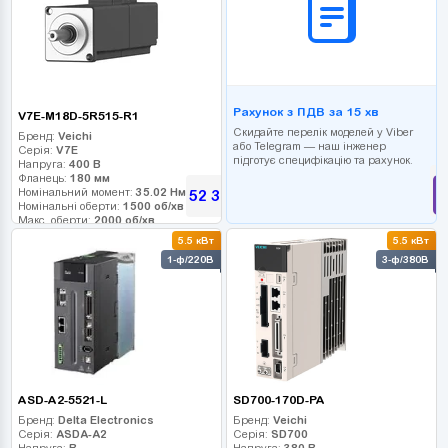
Рахунок з ПДВ за 15 хв
V7E-M18D-5R515-R1
Скидайте перелік моделей у Viber
Бренд:
Veichi
або Telegram — наш інженер
Серія:
V7E
підготує специфікацію та рахунок.
Напруга:
400 В
Фланець:
180 мм
Номінальний момент:
35.02 Нм
52 380
грн
Номінальні оберти:
1500 об/хв
Макс. оберти:
2000 об/хв
Клас інерції:
5.5 кВт
5.5 кВт
Енкодер:
17-bit
1-ф/220В
3-ф/380В
Гальмо:
0
ASD-A2-5521-L
SD700-170D-PA
Бренд:
Delta Electronics
Бренд:
Veichi
Серія:
ASDA-A2
Серія:
SD700
Напруга:
В
Напруга:
380 В