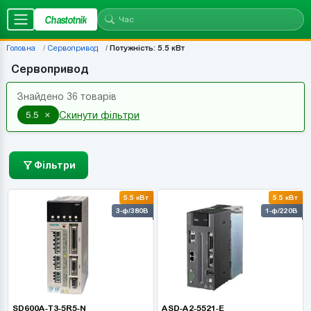
Chastotnik
Головна
Сервопривод
Потужність: 5.5 кВт
Сервопривод
Знайдено 36 товарів
×
5.5
Скинути фільтри
Фільтри
5.5 кВт
5.5 кВт
3-ф/380В
1-ф/220В
SD600A-T3-5R5-N
ASD-A2-5521-E