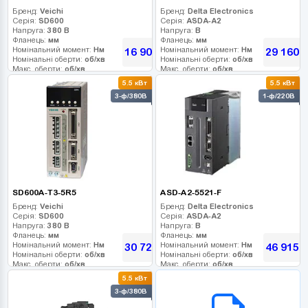
Бренд:
Veichi
Бренд:
Delta Electronics
Серія:
SD600
Серія:
ASDA-A2
Напруга:
380 В
Напруга:
В
Фланець:
мм
Фланець:
мм
Номінальний момент:
Нм
Номінальний момент:
Нм
16 902
29 160
грн
г
Номінальні оберти:
об/хв
Номінальні оберти:
об/хв
Макс. оберти:
об/хв
Макс. оберти:
об/хв
Клас інерції:
Клас інерції:
5.5 кВт
5.5 кВт
Енкодер:
Енкодер:
3-ф/380В
1-ф/220В
Гальмо:
Гальмо:
SD600A-T3-5R5
ASD-A2-5521-F
Бренд:
Veichi
Бренд:
Delta Electronics
Серія:
SD600
Серія:
ASDA-A2
Напруга:
380 В
Напруга:
В
Фланець:
мм
Фланець:
мм
Номінальний момент:
Нм
Номінальний момент:
Нм
30 726
46 915
грн
г
Номінальні оберти:
об/хв
Номінальні оберти:
об/хв
Макс. оберти:
об/хв
Макс. оберти:
об/хв
Клас інерції:
Клас інерції:
5.5 кВт
Енкодер:
Енкодер:
B2B СЕРВІС
3-ф/380В
Гальмо:
Гальмо: