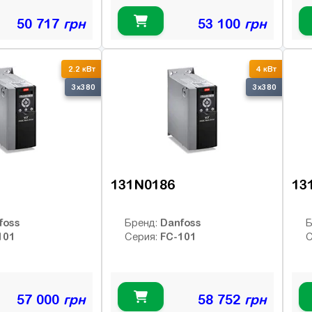
50 717
грн
53 100
грн
2.2 кВт
4 кВт
3x380
3x380
131N0186
13
foss
Danfoss
Бренд:
Б
101
FC-101
Серия:
С
57 000
грн
58 752
грн