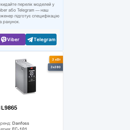
кидайте перелік моделей у
iber або Telegram — наш
нженер підготує специфікацію
а рахунок.
Viber
Telegram
3 кВт
3x380
1L9865
Danfoss
ренд:
FC-101
ерия: