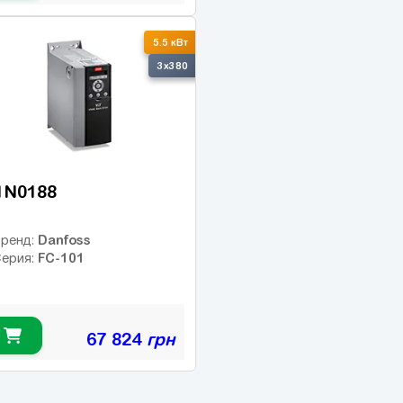
5.5 кВт
3x380
1N0188
Danfoss
ренд:
FC-101
ерия:
67 824
грн