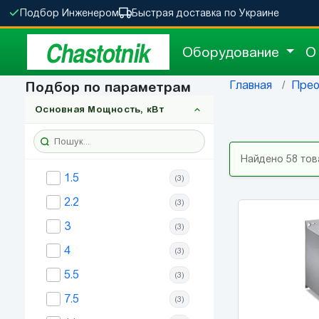
Подбор Инженером
Быстрая доставка по Украине
Chastotnik
Оборудование
О
Главная
Прео
Подбор по параметрам
Основная Мощность, кВт
Найдено 58 то
1.5
(3)
2.2
(3)
3
(3)
4
(3)
5.5
(3)
7.5
(3)