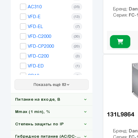
AC310
(35)
Dan
Бренд:
FC-
Серия:
VFD-E
(13)
VFD-EL
(7)
VFD-C2000
(30)
VFD-CP2000
(20)
VFD-C200
(3)
VFD-ED
(1)
GD10
(6)
Показать ещё 83
GD20
(35)
GD27
(35)
Питание на входе, В
GD200A
(27)
Mmax (1 min), %
131L9864
ACS150
(20)
Степень защиты по IP
GD28
(17)
3x380
(54)
Dan
Бренд:
GD350
(106)
Гибридное питание (AC/DC-Солнце)
FC-
Серия: