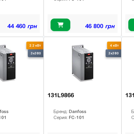
44 460
грн
46 800
грн
2.2 кВт
4 кВт
3x380
3x380
131L9866
13
foss
Danfoss
Бренд:
Б
101
FC-101
Серия:
С