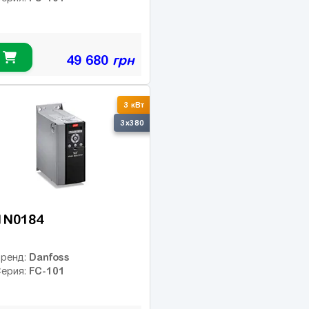
49 680
грн
3 кВт
3x380
1N0184
Danfoss
ренд:
FC-101
ерия: