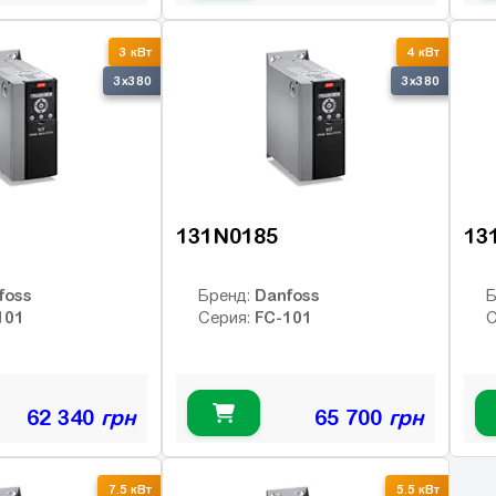
3 кВт
4 кВт
3x380
3x380
131N0185
13
foss
Danfoss
Бренд:
Б
101
FC-101
Серия:
С
62 340
грн
65 700
грн
7.5 кВт
5.5 кВт