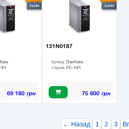
3x380
3x380
131N0187
foss
Danfoss
Бренд:
101
FC-101
Серия:
69 180
грн
75 600
грн
← Назад
1
2
3
В