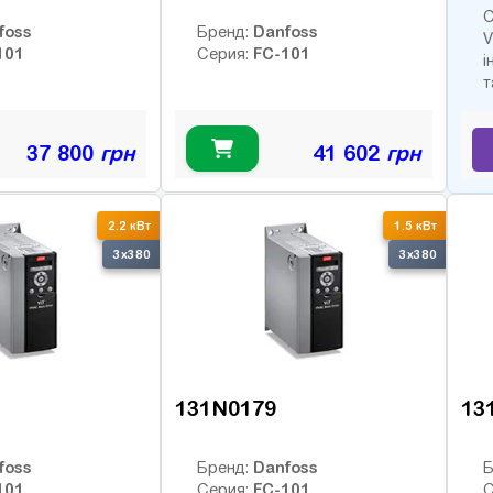
С
foss
Danfoss
Бренд:
V
101
FC-101
Серия:
і
т
37 800
грн
41 602
грн
2.2 кВт
1.5 кВт
3x380
3x380
131N0179
13
foss
Danfoss
Бренд:
Б
101
FC-101
Серия:
С