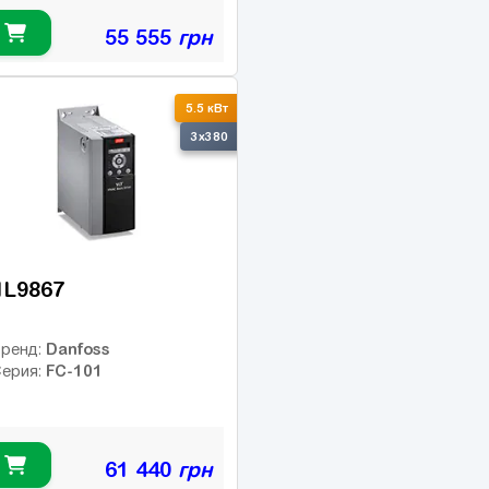
55 555
грн
5.5 кВт
3x380
1L9867
Danfoss
ренд:
FC-101
ерия:
61 440
грн