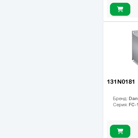
FR-A
(34)
FR-D
(17)
FR-E
(21)
FR-F
(55)
Micro Drive FC51
(17)
FC-101
(54)
FC-102
(21)
ic2
(14)
131N0181
VLT 2800
(16)
VLT FC202 AQUA
(25)
Dan
Бренд:
FC-
Серия:
VLT FC301
(26)
VLT FC302
(62)
OPTIDRIVE E2
(11)
OPTIDRIVE E2 1F
(1)