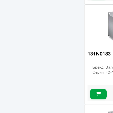
OPTIDRIVE PLUS
(7)
3GV
MC07
(18)
AFFINITY
(14)
PowerFlex 4
(7)
PowerFlex 40
(10)
PowerFlex 700
(13)
131N0183
PowerFlex 753
(14)
Sinamics G120
(125)
Dan
Бренд:
FC-
Серия:
Sinamics V20
(13)
NES1
(7)
WL200
(1)
WJ200
(12)
SJ700
(31)