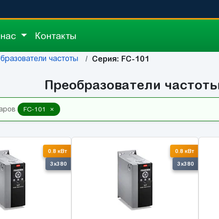
 нас
Контакты
бразователи частоты
Серия: FC-101
Преобразователи частоты
×
варов
FC-101
0.8 кВт
0.8 кВт
3x380
3x380