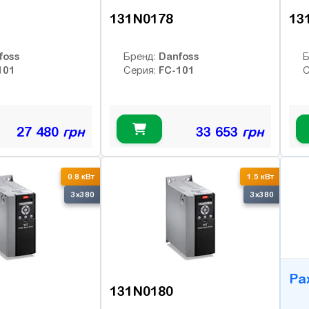
131N0178
13
foss
Danfoss
Бренд:
Б
101
FC-101
Серия:
С
27 480
грн
33 653
грн
B
0.8 кВт
1.5 кВт
3x380
3x380
Ра
131N0180