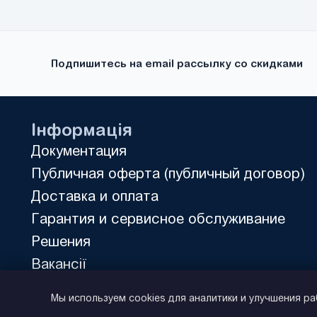
MicroMaster 430
(21)
MicroMaster 440
(35)
MS300
(11)
Подпишитесь на email рассылку со скидками
Rexroth Fv
(16)
RX
(10)
UNIDRIVE M200
(1)
Інформація
UNIDRIVE SP
(18)
Документация
FR500A
(36)
Публичная оферта (публичный договор)
FR150
(9)
Доставка и оплата
FDRIVE STAND
(7)
Гарантия и сервисное обслуживание
FDRIVE PRO
(22)
Решения
DX100
(24)
Вакансії
E500
(19)
Политика конфиденциальности
VFC 3615
Мы используем cookies для аналитики и улучшения р
(17)