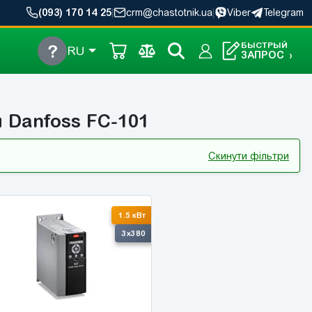
(093) 170 14 25
|
crm@chastotnik.ua
|
Viber
Telegram
БЫСТРЫЙ
?
RU
ЗАПРОС
›
 Danfoss FC-101
Скинути фільтри
1.5 кВт
3x380