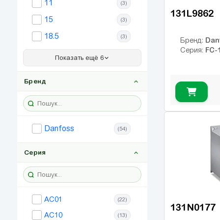
11
(3)
131L9862
15
(3)
18.5
(3)
Dan
Бренд:
FC-
Серия:
22
(3)
Показать ещё 6
30
(4)
Бренд
37
(4)
45
(4)
55
(4)
Danfoss
(54)
75
(3)
90
Серия
(2)
AC01
(22)
131N0177
AC10
(13)