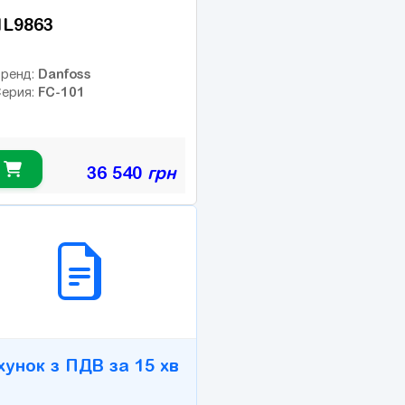
1L9863
Danfoss
ренд:
FC-101
ерия:
36 540
грн
2B СЕРВІС
хунок з ПДВ за 15 хв