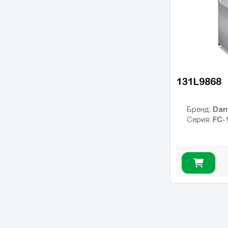
ESMD
(14)
ESV vector
(14)
VFC 3610
(14)
VFC 5610
(22)
8200 Vector
(18)
131L9868
Converter Fe
(2)
EFC 3600
(4)
Dan
Бренд:
EFC 3610
(14)
FC-
Серия:
EFC 5610
(40)
iC5
(6)
iG5A
(12)
iP5A
(6)
JX
(6)
MicroMaster 420
(22)