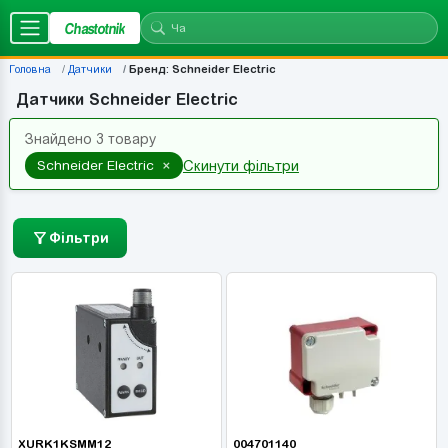
Chastotnik
Головна
Датчики
Бренд: Schneider Electric
Датчики Schneider Electric
Знайдено 3 товару
×
Schneider Electric
Скинути фільтри
Фільтри
XURK1KSMM12
004701140