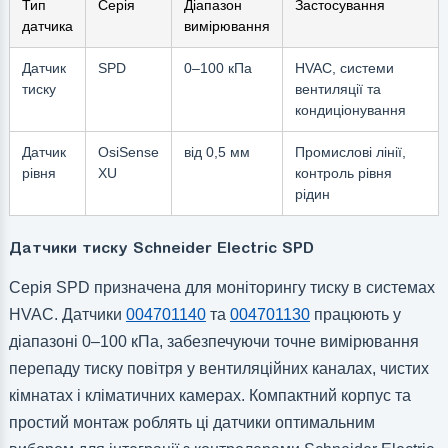
Тип
Серія
Діапазон
Застосування
датчика
вимірювання
Датчик
SPD
0–100 кПа
HVAC, системи
тиску
вентиляції та
кондиціонування
Датчик
OsiSense
від 0,5 мм
Промислові лінії,
рівня
XU
контроль рівня
рідин
Датчики тиску Schneider Electric SPD
Серія SPD призначена для моніторингу тиску в системах
HVAC. Датчики
004701140
та
004701130
працюють у
діапазоні 0–100 кПа, забезпечуючи точне вимірювання
перепаду тиску повітря у вентиляційних каналах, чистих
кімнатах і кліматичних камерах. Компактний корпус та
простий монтаж роблять ці датчики оптимальним