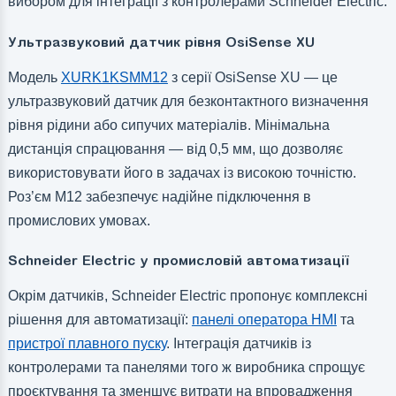
вибором для інтеграції з контролерами Schneider Electric.
Ультразвуковий датчик рівня OsiSense XU
Модель
XURK1KSMM12
з серії OsiSense XU — це
ультразвуковий датчик для безконтактного визначення
рівня рідини або сипучих матеріалів. Мінімальна
дистанція спрацювання — від 0,5 мм, що дозволяє
використовувати його в задачах із високою точністю.
Роз’єм M12 забезпечує надійне підключення в
промислових умовах.
Schneider Electric у промисловій автоматизації
Окрім датчиків, Schneider Electric пропонує комплексні
рішення для автоматизації:
панелі оператора HMI
та
пристрої плавного пуску
. Інтеграція датчиків із
контролерами та панелями того ж виробника спрощує
проєктування та зменшує витрати на впровадження