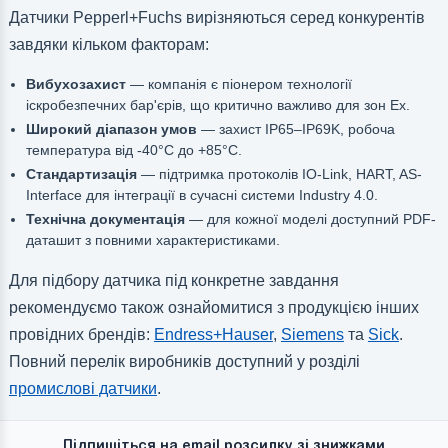
Датчики Pepperl+Fuchs вирізняються серед конкурентів
завдяки кільком факторам:
Вибухозахист
— компанія є піонером технології
іскробезпечних бар'єрів, що критично важливо для зон Ex.
Широкий діапазон умов
— захист IP65–IP69K, робоча
температура від -40°C до +85°C.
Стандартизація
— підтримка протоколів IO-Link, HART, AS-
Interface для інтеграції в сучасні системи Industry 4.0.
Технічна документація
— для кожної моделі доступний PDF-
даташит з повними характеристиками.
Для підбору датчика під конкретне завдання
рекомендуємо також ознайомитися з продукцією інших
провідних брендів:
Endress+Hauser
,
Siemens
та
Sick
.
Повний перелік виробників доступний у розділі
промислові датчики
.
Підпишіться на email розсилку зі знижками