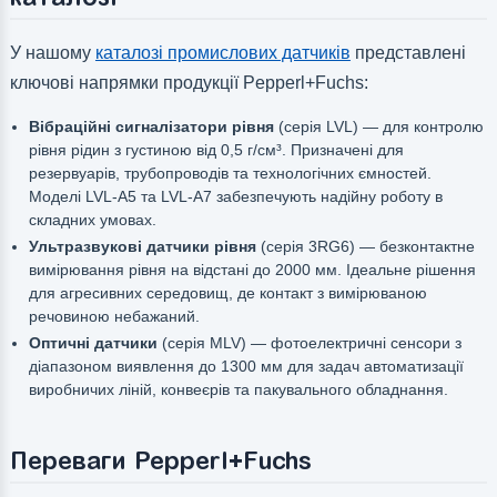
У нашому
каталозі промислових датчиків
представлені
ключові напрямки продукції Pepperl+Fuchs:
Вібраційні сигналізатори рівня
(серія LVL) — для контролю
рівня рідин з густиною від 0,5 г/см³. Призначені для
резервуарів, трубопроводів та технологічних ємностей.
Моделі LVL-A5 та LVL-A7 забезпечують надійну роботу в
складних умовах.
Ультразвукові датчики рівня
(серія 3RG6) — безконтактне
вимірювання рівня на відстані до 2000 мм. Ідеальне рішення
для агресивних середовищ, де контакт з вимірюваною
речовиною небажаний.
Оптичні датчики
(серія MLV) — фотоелектричні сенсори з
діапазоном виявлення до 1300 мм для задач автоматизації
виробничих ліній, конвеєрів та пакувального обладнання.
Переваги Pepperl+Fuchs