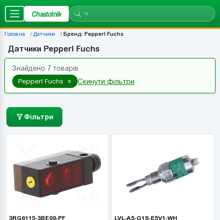
Chastotnik
Головна
Датчики
Бренд: Pepperl Fuchs
Датчики Pepperl Fuchs
Знайдено 7 товарів
×
Pepperl Fuchs
Скинути фільтри
Фільтри
3RG6115-3BE00-PF
LVL-A5-G1S-E5V1-WH