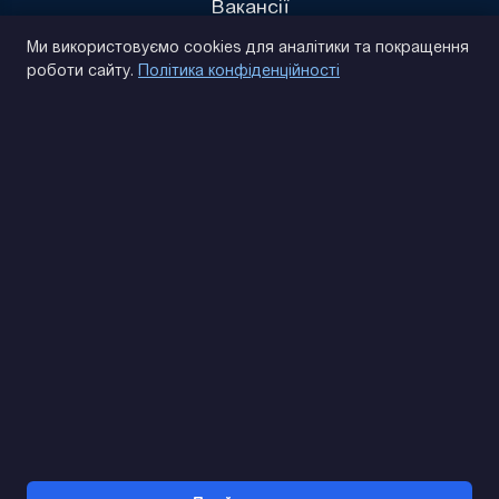
Вакансії
Політика конфіденційності
Ми використовуємо cookies для аналітики та покращення
роботи сайту.
Політика конфіденційності
(093) 170 14 25
Знайдемо. Підкажемо. Домовимося
Відгуки Google
4.9
★★★★★
Контакти