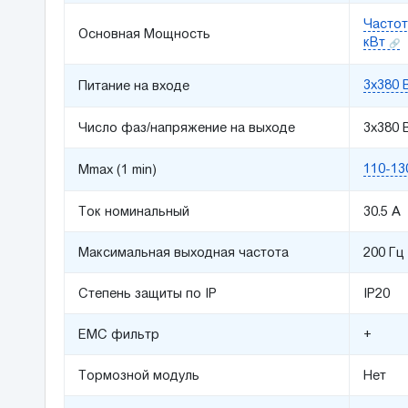
Частот
Основная Мощность
кВт
3x380 
Питание на входе
Число фаз/напряжение на выходе
3x380 
110-13
Mmax (1 min)
Ток номинальный
30.5 A
Максимальная выходная частота
200 Гц
Степень защиты по IP
IP20
ЕМС фильтр
+
Тормозной модуль
Нет