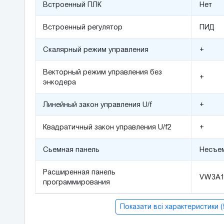
Встроенный ПЛК
Нет
Встроенный регулятор
ПИД
Скалярный режим управления
+
Векторный режим управления без
+
энкодера
Линейный закон управления U/f
+
Квадратичный закон управления U/f2
+
Сьемная панель
Несъе
Расширенная панель
VW3A1
программирования
Показати всі характеристики 