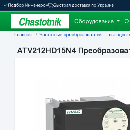
Подбор Инженером
Быстрая доставка по Украине
Chastotnik
Оборудование
О
Главная
Частотные преобразователи — выгодные ц
ATV212HD15N4 Преобразовате