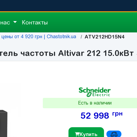
 нас
Контакты
ены от 4 920 грн | Chastotnik.ua
ATV212HD15N4
ль частоты Altivar 212 15.0кВт 
Есть в наличии
грн
52 998
Купить