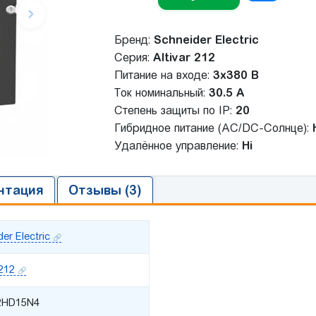
Бренд:
Schneider Electric
Серия:
Altivar 212
Питание на входе:
3x380 В
Ток номинальный:
30.5 A
Степень защиты по IP:
20
Гибридное питание (AC/DC-Солнце):
Удалённое управление:
Ні
нтация
Отзывы (3)
er Electric
 212
2HD15N4