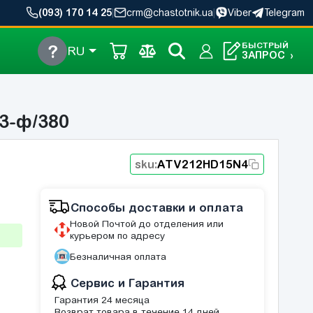
(093) 170 14 25
|
crm@chastotnik.ua
|
Viber
Telegram
БЫСТРЫЙ
?
RU
ЗАПРОС
›
3-ф/380
sku:
ATV212HD15N4
Способы доставки и оплата
Новой Почтой до отделения или
курьером по адресу
Безналичная оплата
Сервис и Гарантия
Гарантия 24 месяца
Возврат товара в течение 14 дней