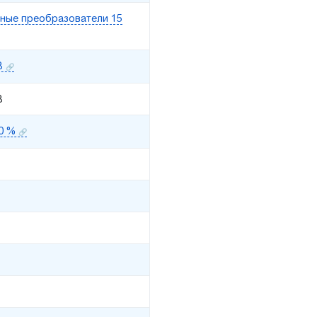
ные преобразователи 15
В
В
0 %