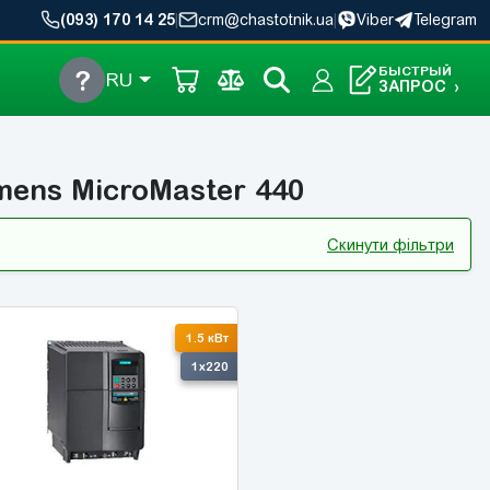
(093) 170 14 25
|
crm@chastotnik.ua
|
Viber
Telegram
БЫСТРЫЙ
?
RU
ЗАПРОС
›
ens MicroMaster 440
Скинути фільтри
1.5 кВт
1x220