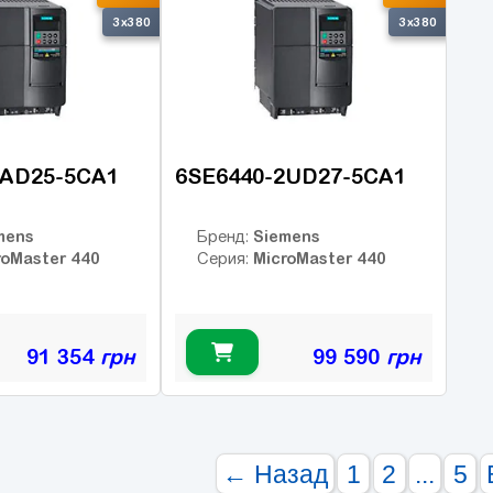
3x380
3x380
2AD25-5CA1
6SE6440-2UD27-5CA1
mens
Siemens
Бренд:
roMaster 440
MicroMaster 440
Серия:
91 354
грн
99 590
грн
← Назад
1
2
...
5