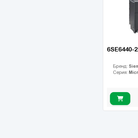
ESMD
(14)
ESV vector
(14)
VFC 3610
(14)
VFC 5610
(22)
8200 Vector
(18)
6SE6440-
Converter Fe
(2)
EFC 3600
(4)
Sie
Бренд:
EFC 3610
(14)
Mic
Серия:
EFC 5610
(40)
iC5
(6)
iG5A
(12)
iP5A
(6)
JX
(6)
MicroMaster 420
(22)