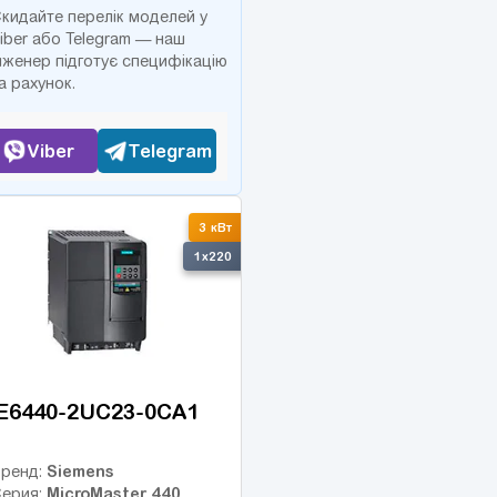
кидайте перелік моделей у
iber або Telegram — наш
нженер підготує специфікацію
а рахунок.
Viber
Telegram
3 кВт
1x220
E6440-2UC23-0CA1
Siemens
ренд:
MicroMaster 440
ерия: