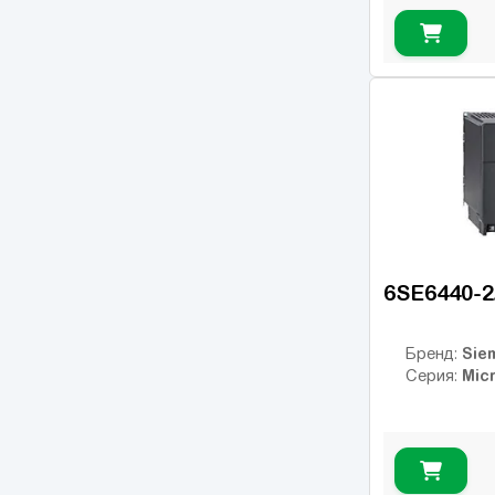
FR-A
(34)
FR-D
(17)
FR-E
(21)
FR-F
(55)
Micro Drive FC51
(17)
FC-101
(54)
FC-102
(21)
ic2
(14)
6SE6440-
VLT 2800
(16)
VLT FC202 AQUA
(25)
Sie
Бренд:
Mic
Серия:
VLT FC301
(26)
VLT FC302
(62)
OPTIDRIVE E2
(11)
OPTIDRIVE E2 1F
(1)