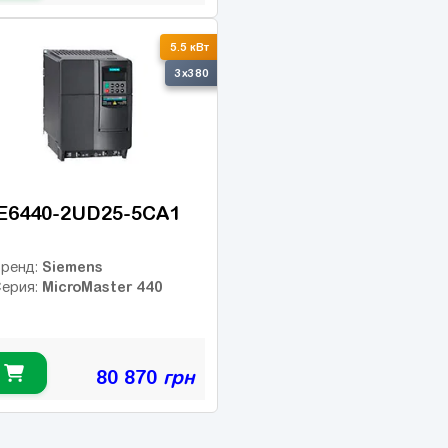
5.5 кВт
3x380
E6440-2UD25-5CA1
Siemens
ренд:
MicroMaster 440
ерия:
80 870
грн