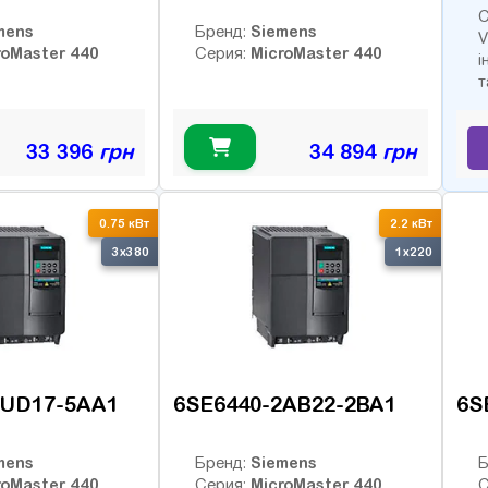
С
mens
Siemens
Бренд:
V
roMaster 440
MicroMaster 440
Серия:
і
т
33 396
грн
34 894
грн
0.75 кВт
2.2 кВт
3x380
1x220
2UD17-5AA1
6SE6440-2AB22-2BA1
6S
mens
Siemens
Бренд:
Б
roMaster 440
MicroMaster 440
Серия:
С