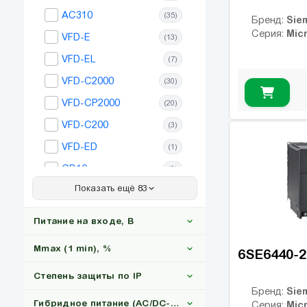
AC310
(35)
Sie
Бренд:
Mic
Серия:
VFD-E
(13)
VFD-EL
(7)
VFD-C2000
(30)
VFD-CP2000
(20)
VFD-C200
(3)
VFD-ED
(1)
GD10
(6)
Показать ещё 83
GD20
(35)
GD27
(35)
Питание на входе, В
GD200A
(27)
Mmax (1 min), %
6SE6440-
ACS150
(20)
Степень защиты по IP
GD28
(17)
1x220
(8)
Sie
Бренд:
GD350
(106)
Гибридное питание (AC/DC-Солнце)
Mic
Серия: