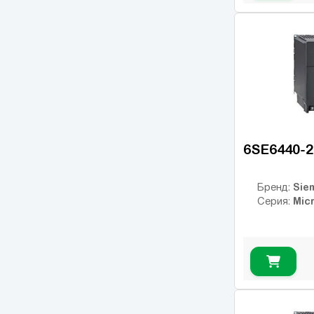
OPTIDRIVE PLUS
(7)
3GV
MC07
(18)
AFFINITY
(14)
PowerFlex 4
(7)
PowerFlex 40
(10)
PowerFlex 700
(13)
6SE6440-
PowerFlex 753
(14)
Sinamics G120
(125)
Sie
Бренд:
Mic
Серия:
Sinamics V20
(13)
NES1
(7)
WL200
(1)
WJ200
(12)
SJ700
(31)