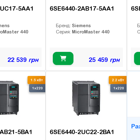
2UC17-5AA1
6SE6440-2AB17-5AA1
6S
mens
Siemens
Бренд:
Б
roMaster 440
MicroMaster 440
Серия:
С
22 539
грн
25 459
грн
B
1.5 кВт
2.2 кВт
1x220
1x220
Ра
2AB21-5BA1
6SE6440-2UC22-2BA1