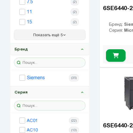
7.5
(2)
6SE6440-
11
(2)
15
(2)
Sie
Бренд:
Mic
Серия:
18.5
(2)
Показать ещё 5
22
(2)
Бренд
30
(2)
37
(2)
45
(2)
Siemens
(35)
55
(1)
Серия
AC01
(22)
6SE6440-
AC10
(13)