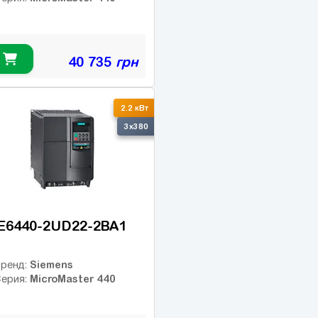
40 735
грн
2.2 кВт
3x380
E6440-2UD22-2BA1
Siemens
ренд:
MicroMaster 440
ерия: