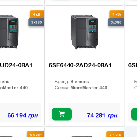
4 кВт
4 кВт
3x380
3x380
2UD24-0BA1
6SE6440-2AD24-0BA1
6S
mens
Siemens
Бренд:
Б
roMaster 440
MicroMaster 440
Серия:
С
66 194
грн
74 281
грн
5.5 кВт
7.5 кВт