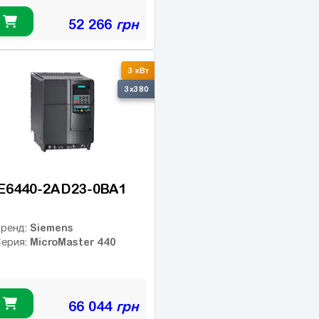
52 266
грн
3 кВт
3x380
E6440-2AD23-0BA1
Siemens
ренд:
MicroMaster 440
ерия:
66 044
грн