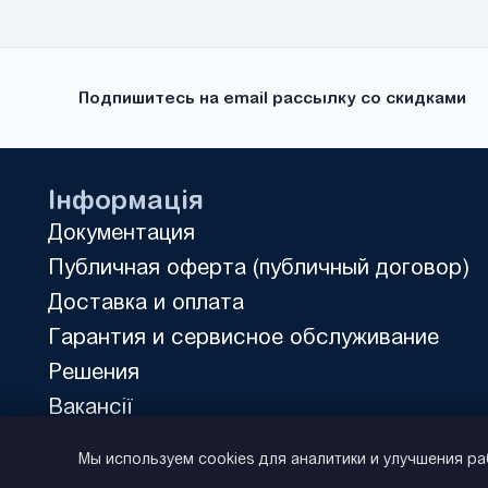
MicroMaster 430
(21)
MicroMaster 440
(35)
MS300
(11)
Подпишитесь на email рассылку со скидками
Rexroth Fv
(16)
RX
(10)
UNIDRIVE M200
(1)
Інформація
UNIDRIVE SP
(18)
Документация
FR500A
(36)
Публичная оферта (публичный договор)
FR150
(9)
Доставка и оплата
FDRIVE STAND
(7)
Гарантия и сервисное обслуживание
FDRIVE PRO
(22)
Решения
DX100
(24)
Вакансії
E500
(19)
Политика конфиденциальности
VFC 3615
Мы используем cookies для аналитики и улучшения р
(17)