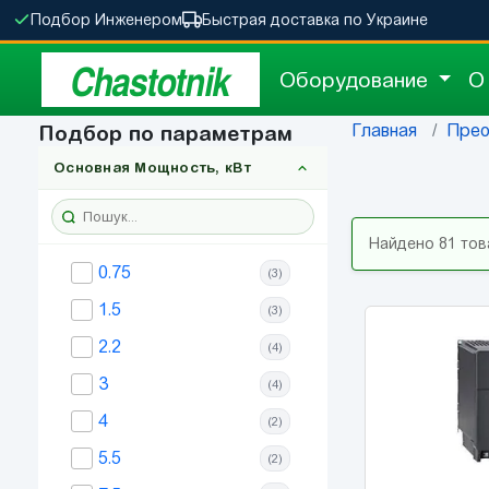
Подбор Инженером
Быстрая доставка по Украине
Chastotnik
Оборудование
О
Главная
Прео
Подбор по параметрам
Основная Мощность, кВт
Найдено 81 тов
0.75
(3)
1.5
(3)
2.2
(4)
3
(4)
4
(2)
5.5
(2)