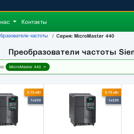
 нас
Контакты
бразователи частоты
Серия: MicroMaster 440
Преобразователи частоты Siem
×
ар
MicroMaster 440
0.75 кВт
0.75 кВт
1x220
1x220