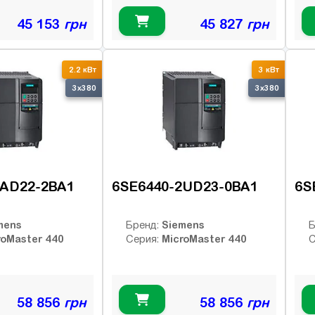
45 153
грн
45 827
грн
2.2 кВт
3 кВт
3x380
3x380
2AD22-2BA1
6SE6440-2UD23-0BA1
6S
mens
Siemens
Бренд:
Б
roMaster 440
MicroMaster 440
Серия:
С
58 856
грн
58 856
грн