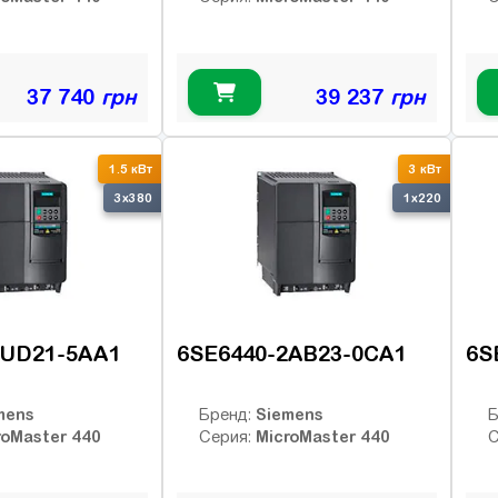
37 740
грн
39 237
грн
1.5 кВт
3 кВт
3x380
1x220
2UD21-5AA1
6SE6440-2AB23-0CA1
6S
mens
Siemens
Бренд:
Б
roMaster 440
MicroMaster 440
Серия:
С