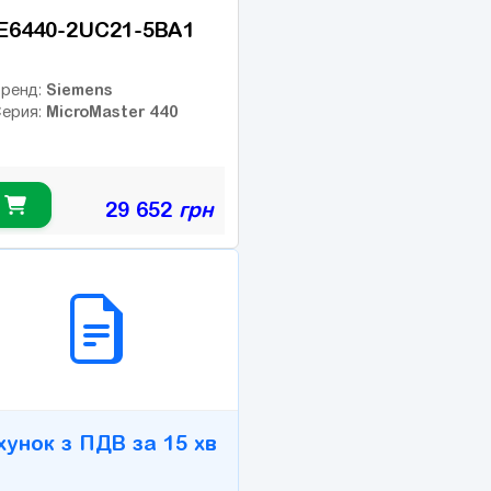
E6440-2UC21-5BA1
Siemens
ренд:
MicroMaster 440
ерия:
29 652
грн
2B СЕРВІС
хунок з ПДВ за 15 хв